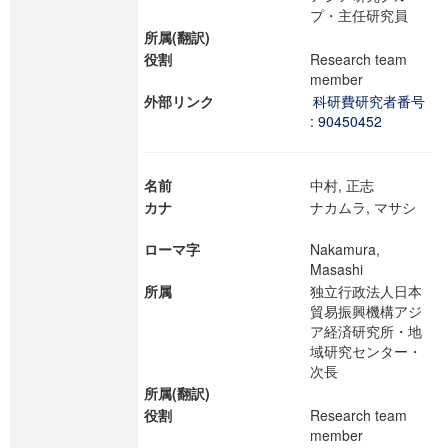
プ・主任研究員
所属(翻訳)
役割
Research team
member
外部リンク
科研費研究者番号
: 90450452
名前
中村, 正志
カナ
ナカムラ, マサシ
ローマ字
Nakamura,
Masashi
所属
独立行政法人日本
貿易振興機構アジ
ア経済研究所・地
域研究センター・
次長
所属(翻訳)
役割
Research team
member