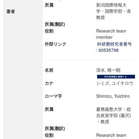
所属
新潟国際情報大
学・国際学部・准
著者
教授
所属(翻訳)
役割
Research team
member
外部リンク
科研費研究者番号
: 60535798
名前
清水, 唯一朗
カナ
シミズ, ユイチロウ
ローマ字
Shimizu, Yuichiro
所属
慶應義塾大学・総
合政策学部 (藤沢)
・教授
所属(翻訳)
役割
Research team