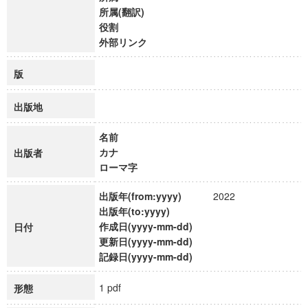
所属(翻訳)
役割
外部リンク
版
出版地
名前
カナ
出版者
ローマ字
出版年(from:yyyy)
2022
出版年(to:yyyy)
作成日(yyyy-mm-dd)
日付
更新日(yyyy-mm-dd)
記録日(yyyy-mm-dd)
1 pdf
形態