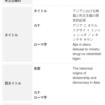
本文公開日
タイトル
アジアにおける独
裁と民主主義の歴
史的起源
カナ
アジア ニ オケル
ドクサイ ト ミンシ
ュ シュギ ノ レキ
タイトル
シテキ キゲン
ローマ字
Ajia ni okeru
dokusai to minshu
shugi no rekishiteki
kigen
名前
The historical
origins of
dictatorship and
democracy in Asia
別タイトル
カナ
ローマ字