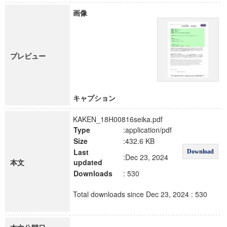
画像
プレビュー
キャプション
KAKEN_18H00816seika.pdf
Type
:application/pdf
Size
:432.6 KB
Last
Download
:Dec 23, 2024
本文
updated
Downloads
: 530
Total downloads since Dec 23, 2024 : 530