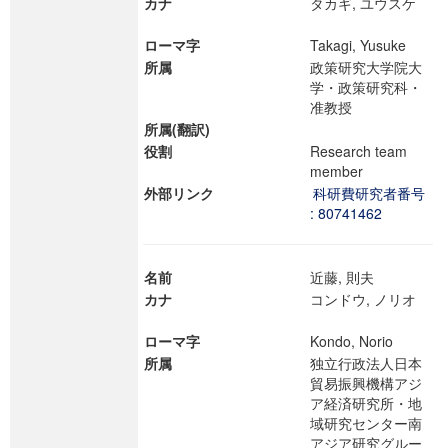
カナ
タカギ, ユウスケ
ローマ字
Takagi, Yusuke
所属
政策研究大学院大
学・政策研究科・
准教授
所属(翻訳)
役割
Research team
member
外部リンク
科研費研究者番号
: 80741462
名前
近藤, 則夫
カナ
コンドウ, ノリオ
ローマ字
Kondo, Norio
所属
独立行政法人日本
貿易振興機構アジ
ア経済研究所・地
域研究センター南
アジア研究グルー