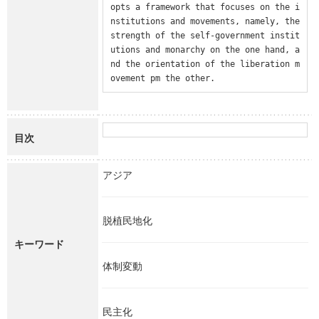
opts a framework that focuses on the i
nstitutions and movements, namely, the 
strength of the self-government instit
utions and monarchy on the one hand, a
nd the orientation of the liberation m
ovement pm the other.
目次
アジア
脱植民地化
キーワード
体制変動
民主化