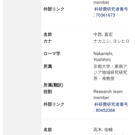
member
外部リンク
科研費研究者番号
: 70361673
名前
中西, 嘉宏
カナ
ナカニシ, ヨシヒロ
ローマ字
Nakanishi,
Yoshihiro
所属
京都大学・東南ア
ジア地域研究研究
所・准教授
所属(翻訳)
役割
Research team
member
外部リンク
科研費研究者番号
: 80452366
名前
高木, 佑輔