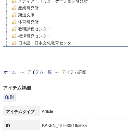
メディア・コミュニケーション研究所
産業研究所
斯道文庫
体育研究所
教職課程センター
福澤研究センター
日本語・日本文化教育センター
アート・センター
外国語教育研究センター
デジタルメディア・コンテンツ統合研究センター
ホーム
»»
グローバルリサーチインスティテュート
アイテム一覧
»» アイテム詳細
塾内助成報告書
科学研究費補助金研究成果報告書
アイテム詳細
21世紀COEプログラム
慶應義塾大学グローバルCOEプログラム市民社会ガバナンス
慶應義塾大学グローバルCOEプログラム論理と感性の先端的
Article
アイテムタイプ
博士課程教育リーディングプログラム「超成熟社会発展のサ
学術雑誌掲載論文等(8)
KAKEN_18H00816seika
ID
その他