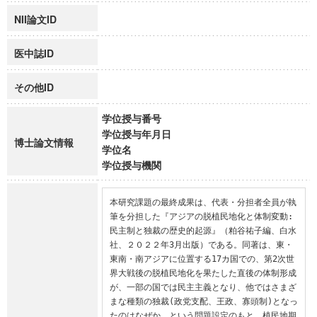
NII論文ID
医中誌ID
その他ID
学位授与番号
学位授与年月日
博士論文情報
学位名
学位授与機関
本研究課題の最終成果は、代表・分担者全員が執
筆を分担した『アジアの脱植民地化と体制変動: 
民主制と独裁の歴史的起源』（粕谷祐子編、白水
社、２０２２年3月出版）である。同著は、東・
東南・南アジアに位置する17カ国での、第2次世
界大戦後の脱植民地化を果たした直後の体制形成
が、一部の国では民主主義となり、他ではさまざ
まな種類の独裁(政党支配、王政、寡頭制)となっ
たのはなぜか、という問題設定のもと、植民地期