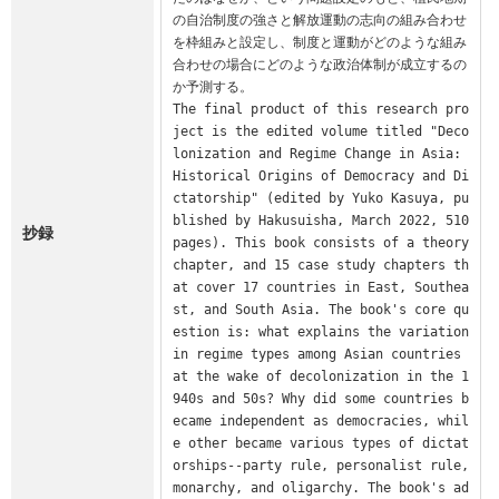
の自治制度の強さと解放運動の志向の組み合わせ
を枠組みと設定し、制度と運動がどのような組み
合わせの場合にどのような政治体制が成立するの
か予測する。

The final product of this research pro
ject is the edited volume titled "Deco
lonization and Regime Change in Asia: 
Historical Origins of Democracy and Di
ctatorship" (edited by Yuko Kasuya, pu
blished by Hakusuisha, March 2022, 510 
抄録
pages). This book consists of a theory 
chapter, and 15 case study chapters th
at cover 17 countries in East, Southea
st, and South Asia. The book's core qu
estion is: what explains the variation 
in regime types among Asian countries 
at the wake of decolonization in the 1
940s and 50s? Why did some countries b
ecame independent as democracies, whil
e other became various types of dictat
orships--party rule, personalist rule, 
monarchy, and oligarchy. The book's ad