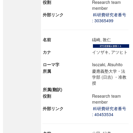
役割
Research team
member
外部リンク
科研費研究者番号
: 30365499
名前
礒崎, 敦仁
カナ
イソザキ, アツヒト
ローマ字
Isozaki, Atsuhito
所属
慶應義塾大学・法
学部 (日吉) ・准教
授
所属(翻訳)
役割
Research team
member
外部リンク
科研費研究者番号
: 40453534