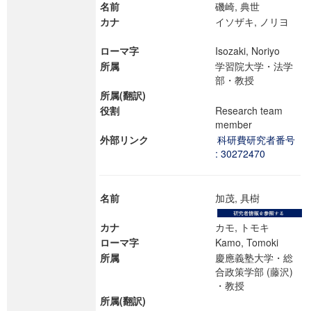
名前
磯崎, 典世
カナ
イソザキ, ノリヨ
ローマ字
Isozaki, Noriyo
所属
学習院大学・法学
部・教授
所属(翻訳)
役割
Research team
member
外部リンク
科研費研究者番号
: 30272470
名前
加茂, 具樹
カナ
カモ, トモキ
ローマ字
Kamo, Tomoki
所属
慶應義塾大学・総
合政策学部 (藤沢)
・教授
所属(翻訳)