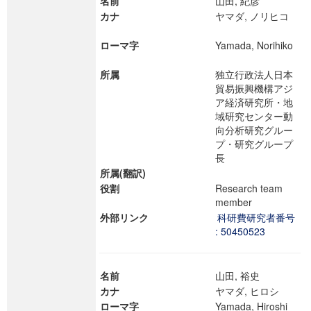
名前
山田, 紀彦
カナ
ヤマダ, ノリヒコ
ローマ字
Yamada, Norihiko
所属
独立行政法人日本
貿易振興機構アジ
ア経済研究所・地
域研究センター動
向分析研究グルー
プ・研究グループ
長
所属(翻訳)
役割
Research team
member
外部リンク
科研費研究者番号
: 50450523
名前
山田, 裕史
カナ
ヤマダ, ヒロシ
ローマ字
Yamada, Hiroshi