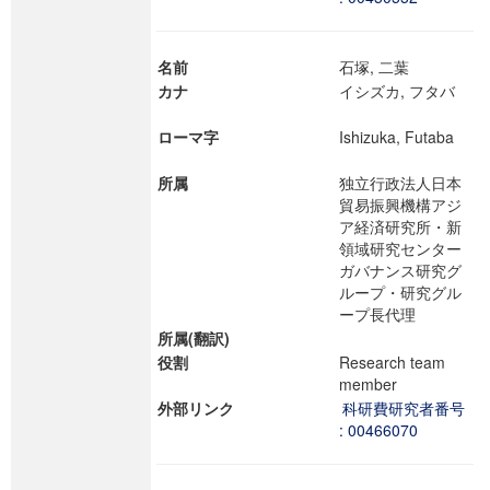
名前
石塚, 二葉
カナ
イシズカ, フタバ
ローマ字
Ishizuka, Futaba
所属
独立行政法人日本
貿易振興機構アジ
ア経済研究所・新
領域研究センター
ガバナンス研究グ
ループ・研究グル
ープ長代理
所属(翻訳)
役割
Research team
member
外部リンク
科研費研究者番号
: 00466070