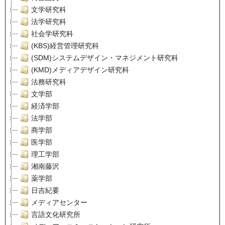
文学研究科
法学研究科
社会学研究科
(KBS)経営管理研究科
(SDM)システムデザイン・マネジメント研究科
(KMD)メディアデザイン研究科
法務研究科
文学部
経済学部
法学部
商学部
医学部
理工学部
湘南藤沢
薬学部
日吉紀要
メディアセンター
言語文化研究所