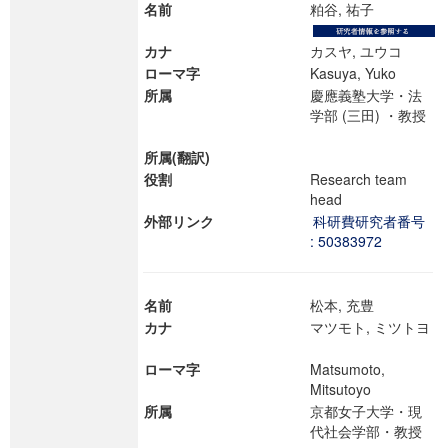
名前
粕谷, 祐子
カナ
カスヤ, ユウコ
ローマ字
Kasuya, Yuko
所属
慶應義塾大学・法
学部 (三田) ・教授
所属(翻訳)
役割
Research team
head
外部リンク
科研費研究者番号
: 50383972
名前
松本, 充豊
カナ
マツモト, ミツトヨ
ローマ字
Matsumoto,
Mitsutoyo
所属
京都女子大学・現
代社会学部・教授