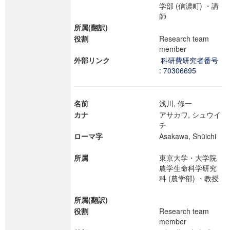
学部 (信濃町) ・講
師
所属(翻訳)
役割
Research team
member
外部リンク
科研費研究者番号
: 70306695
名前
浅川, 修一
カナ
アサカワ, シュウイ
チ
ローマ字
Asakawa, Shūichi
所属
東京大学・大学院
農学生命科学研究
科 (農学部) ・教授
所属(翻訳)
役割
Research team
member