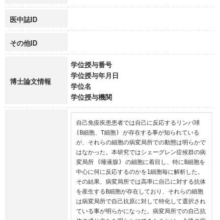
医中誌ID
その他ID
学位授与番号
学位授与年月日
博士論文情報
学位名
学位授与機関
自己免疫疾患患者では自己に反応するリンパ球 
(B細胞、T細胞) が存在する事が知られている
が、それらの細胞の病変局所での動態は明らかで
はなかった。本研究ではシェーグレン症候群の病
変局所 (唾液腺) の細胞に着目し、特にB細胞を
中心に何に反応するのかを1細胞毎に解析した。
その結果、病変局所では高率に自己に対する抗体
を産生するB細胞が存在しており、それらの細胞
は病変局所で自己抗原に対して特化して選択され
ている事が明らかになった。病変局所での自己抗