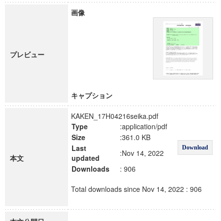
画像
プレビュー
キャプション
KAKEN_17H04216seika.pdf
Type
:application/pdf
Size
:361.0 KB
Last
Download
:Nov 14, 2022
本文
updated
Downloads
: 906
Total downloads since Nov 14, 2022 : 906