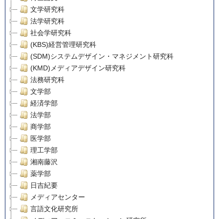
文学研究科
法学研究科
社会学研究科
(KBS)経営管理研究科
(SDM)システムデザイン・マネジメント研究科
(KMD)メディアデザイン研究科
法務研究科
文学部
経済学部
法学部
商学部
医学部
理工学部
湘南藤沢
薬学部
日吉紀要
メディアセンター
言語文化研究所