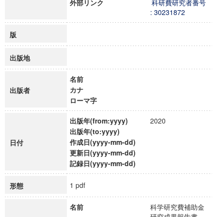
外部リンク
科研費研究者番号
: 30231872
版
出版地
名前
カナ
出版者
ローマ字
出版年(from:yyyy)
2020
出版年(to:yyyy)
作成日(yyyy-mm-dd)
日付
更新日(yyyy-mm-dd)
記録日(yyyy-mm-dd)
1 pdf
形態
名前
科学研究費補助金
研究成果報告書