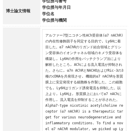
学位授与番号
学位授与年月日
博士論文情報
学位名
学位授与機関
アルファー7型ニコチン性ACh受容体(α7 nAChR) 
の内在性修飾因子を同定する目的で, Ly6Hに着
目した。α7 nAChRのリガンド結合領域とグリシ
ン受容体のイオンチャネル領域のキメラ受容体を
構築し, Ly6Hの作用をパッチクランプ法により
解析したところ, AChによる流入電流が抑制され
た。さらに, α7n AChRとNACHOおよびRic-3の3
種のcDNAを共発現させ, 機能的α7 nAChRを形質
膜上に安定発現する細胞株を作製した。この細胞
でも, Ly6Hはリガンド誘発電流を抑制した。以
上より, Ly6Hは, 形質膜上においてα7 nAChに
作用し, 流入電流を抑制することが示された。

Alpha7-type nicotinic acetylcholine re
ceptor (α7 nAChR) is a therapeutic tar
get for various neurodegenerative and 
inflammatory conditions. To find a nov
el α7 nAChR modulator, we picked up Ly