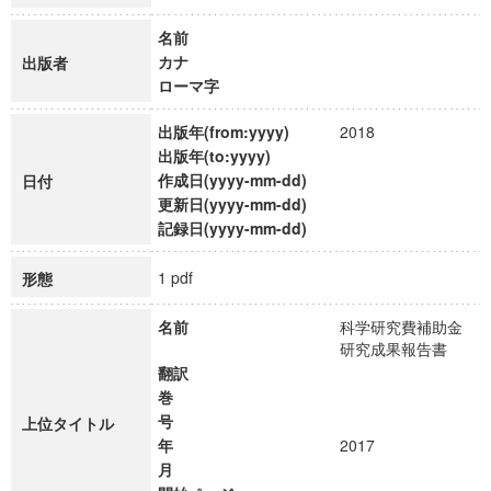
名前
カナ
出版者
ローマ字
出版年(from:yyyy)
2018
出版年(to:yyyy)
作成日(yyyy-mm-dd)
日付
更新日(yyyy-mm-dd)
記録日(yyyy-mm-dd)
1 pdf
形態
名前
科学研究費補助金
研究成果報告書
翻訳
巻
号
上位タイトル
年
2017
月