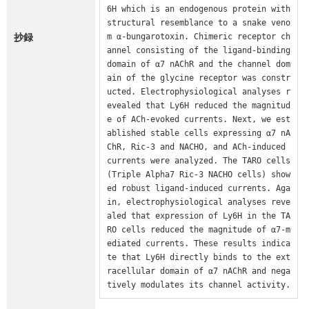
6H which is an endogenous protein with 
structural resemblance to a snake veno
抄録
m α-bungarotoxin. Chimeric receptor ch
annel consisting of the ligand-binding 
domain of α7 nAChR and the channel dom
ain of the glycine receptor was constr
ucted. Electrophysiological analyses r
evealed that Ly6H reduced the magnitud
e of ACh-evoked currents. Next, we est
ablished stable cells expressing α7 nA
ChR, Ric-3 and NACHO, and ACh-induced 
currents were analyzed. The TARO cells 
(Triple Alpha7 Ric-3 NACHO cells) show
ed robust ligand-induced currents. Aga
in, electrophysiological analyses reve
aled that expression of Ly6H in the TA
RO cells reduced the magnitude of α7-m
ediated currents. These results indica
te that Ly6H directly binds to the ext
racellular domain of α7 nAChR and nega
tively modulates its channel activity.