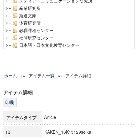
メディア・コミュニケーション研究所
産業研究所
斯道文庫
体育研究所
教職課程センター
福澤研究センター
日本語・日本文化教育センター
アート・センター
外国語教育研究センター
デジタルメディア・コンテンツ統合研究センター
ホーム
»»
グローバルリサーチインスティテュート
アイテム一覧
»» アイテム詳細
塾内助成報告書
科学研究費補助金研究成果報告書
アイテム詳細
21世紀COEプログラム
慶應義塾大学グローバルCOEプログラム市民社会ガバナンス
慶應義塾大学グローバルCOEプログラム論理と感性の先端的
Article
アイテムタイプ
博士課程教育リーディングプログラム「超成熟社会発展のサ
学術雑誌掲載論文等(8)
KAKEN_16K15129seika
ID
その他