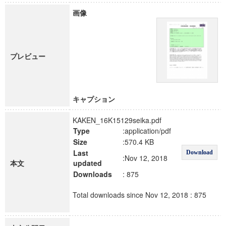
画像
プレビュー
キャプション
KAKEN_16K15129seika.pdf
Type
:application/pdf
Size
:570.4 KB
Last
Download
:Nov 12, 2018
本文
updated
Downloads
: 875
Total downloads since Nov 12, 2018 : 875