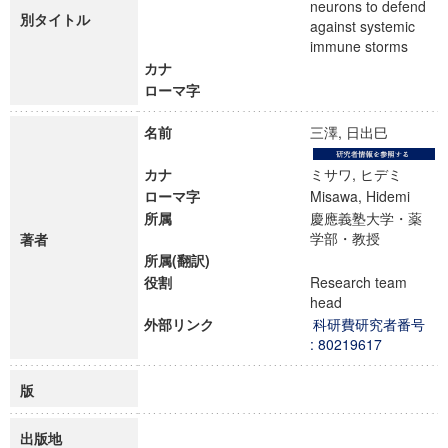
neurons to defend
別タイトル
against systemic
immune storms
カナ
ローマ字
名前
三澤, 日出巳
カナ
ミサワ, ヒデミ
ローマ字
Misawa, Hidemi
所属
慶應義塾大学・薬
学部・教授
著者
所属(翻訳)
役割
Research team
head
外部リンク
科研費研究者番号
: 80219617
版
出版地