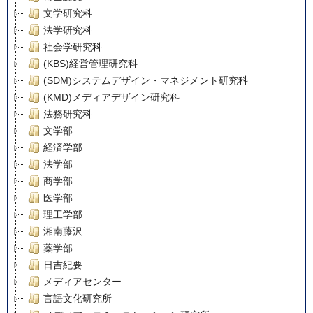
文学研究科
法学研究科
社会学研究科
(KBS)経営管理研究科
(SDM)システムデザイン・マネジメント研究科
(KMD)メディアデザイン研究科
法務研究科
文学部
経済学部
法学部
商学部
医学部
理工学部
湘南藤沢
薬学部
日吉紀要
メディアセンター
言語文化研究所