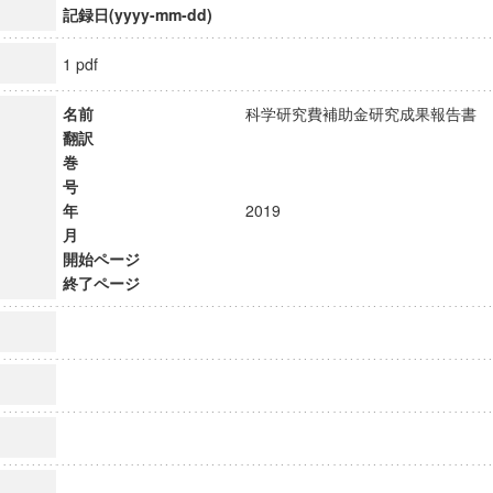
記録日(yyyy-mm-dd)
1 pdf
名前
科学研究費補助金研究成果報告
翻訳
巻
号
年
2019
月
開始ページ
終了ページ