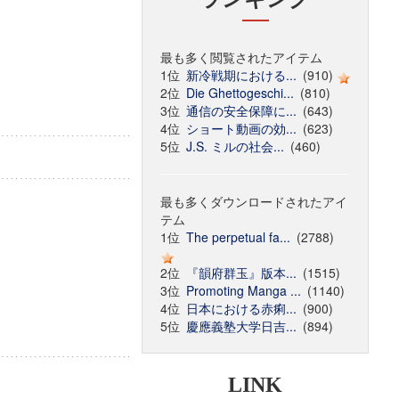
最も多く閲覧されたアイテム
1位
新冷戦期における...
(910)
2位
Die Ghettogeschi...
(810)
3位
通信の安全保障に...
(643)
4位
ショート動画の効...
(623)
5位
J.S. ミルの社会...
(460)
最も多くダウンロードされたアイ
テム
1位
The perpetual fa...
(2788)
2位
『韻府群玉』版本...
(1515)
3位
Promoting Manga ...
(1140)
4位
日本における赤痢...
(900)
5位
慶應義塾大学日吉...
(894)
LINK