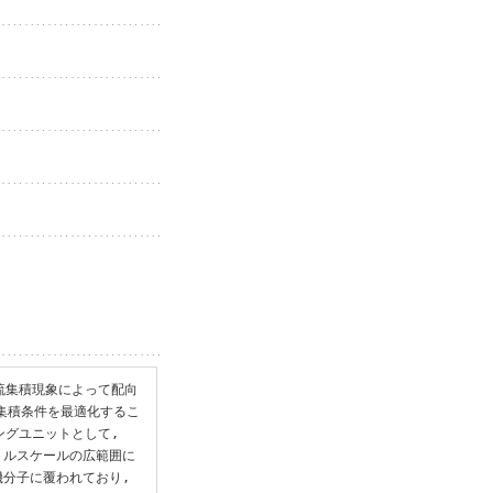
流集積現象によって配向
 集積条件を最適化するこ
グユニットとして, 
トルスケールの広範囲に
分子に覆われており, 