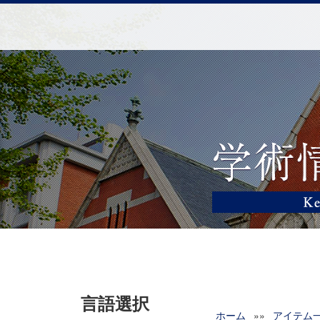
言語選択
ホーム
»»
アイテム