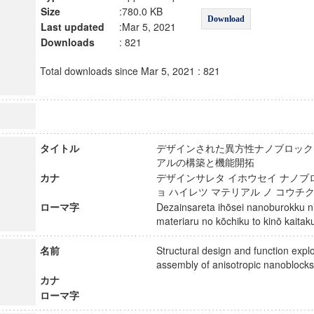
Size
:780.0 KB
Download
Last updated
:Mar 5, 2021
Downloads
: 821
Total downloads since Mar 5, 2021 : 821
タイトル
デザインされた異方性ナノブロック
アルの構築と機能開拓
カナ
デザインサレタ イホウセイ ナノブロ
ョ ハイレツ マテリアル ノ コウチ
ローマ字
Dezainsareta ihōsei nanoburokku ni 
materiaru no kōchiku to kinō kai
名前
Structural design and function expl
assembly of anisotropic nanoblo
カナ
ローマ字