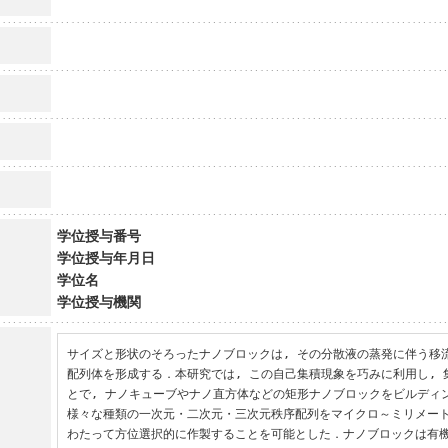
学位授与番号
学位授与年月日
学位名
学位授与機関
サイズと形状のそろったナノブロックは, その分散液の蒸発に伴う移
配列体を形成する．本研究では, この自己集積現象を巧みに利用し,
とで, ナノキューブやナノ直方体などの矩形ナノブロックをビルディン
様々な種類の一次元・二次元・三次元秩序配列をマイクロ～ミリメー
わたって方位選択的に作製することを可能とした．ナノブロックは有機