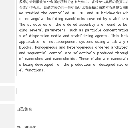
多様な金属酸化物や金属が積層できるために, 多様かつ異種の物質に
合体が得られ, 結晶方位の同一性や高い比表面積に由来する新規な機能
We studied the controlled 1D, 2D, and 3D brickworks wi
c rectangular building nanoblocks covered by stabilizin
The structures of the ordered assembly are found to be
ging several parameters, such as particle concentratio
s of dispersion media and stabilizing agents. This bric
applicable for multicomponent systems using a library 
blocks. Homogeneous and heterogeneous ordered architect
and sequential control are selectively produced through
of nanocubes and nanocuboids. These elaborate nanoscal
w being developed for the production of designed micro
el functions.
自己集合
自己組織化