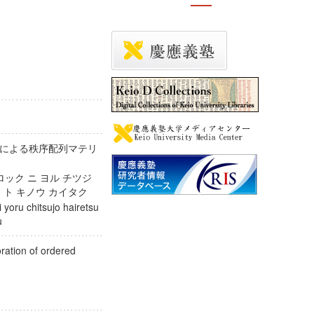
による秩序配列マテリ
ック ニ ヨル チツジ
ク ト キノウ カイタク
yoru chitsujo hairetsu
taku
oration of ordered
cks