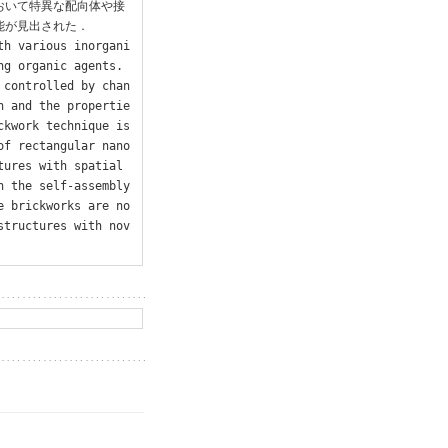
おいて特異な配向体や接
が見出された．

th various inorgani
g organic agents. 
 controlled by chan
n and the propertie
kwork technique is 
of rectangular nano
ures with spatial 
 the self-assembly 
e brickworks are no
structures with nov