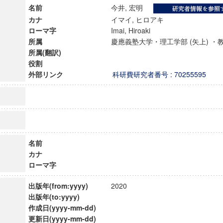
名前
今井, 宏明
カナ
イマイ, ヒロアキ
ローマ字
Imai, Hiroaki
所属
慶應義塾大学・理工学部 (矢上) 
所属(翻訳)
役割
外部リンク
科研費研究者番号 : 70255595
名前
カナ
ローマ字
ンス教育研究センター
端的教育研究拠点
出版年(from:yyyy)
2020
のサイエンス」
出版年(to:yyyy)
作成日(yyyy-mm-dd)
更新日(yyyy-mm-dd)