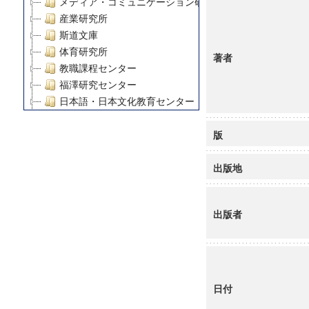
メディア・コミュニケーション研究所
産業研究所
斯道文庫
体育研究所
著者
教職課程センター
福澤研究センター
日本語・日本文化教育センター
アート・センター
版
外国語教育研究センター
デジタルメディア・コンテンツ統合研究センター
出版地
グローバルリサーチインスティテュート
塾内助成報告書
科学研究費補助金研究成果報告書
出版者
21世紀COEプログラム
慶應義塾大学グローバルCOEプログラム市民社会ガバナ
慶應義塾大学グローバルCOEプログラム論理と感性の先
博士課程教育リーディングプログラム「超成熟社会発展
学術雑誌掲載論文等(8)
日付
その他