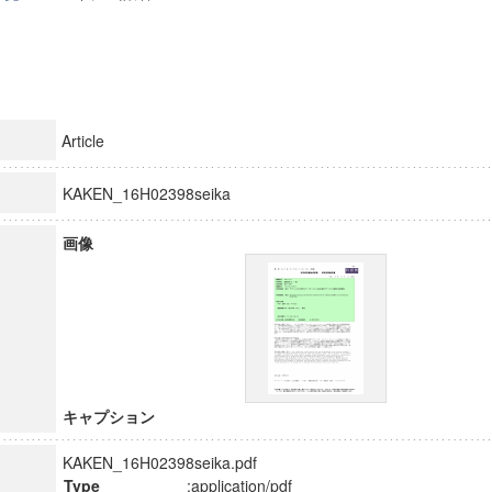
Article
KAKEN_16H02398seika
画像
キャプション
KAKEN_16H02398seika.pdf
Type
:application/pdf