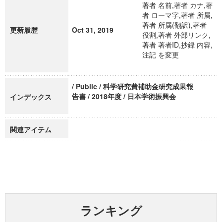
著者 名前,著者 カナ,著
者 ローマ字,著者 所属,
著者 所属(翻訳),著者
更新履歴
Oct 31, 2019
役割,著者 外部リンク,
著者 著者ID,抄録 内容,
注記 を変更
/ Public / 科学研究費補助金研究成果報
告書 / 2018年度 / 日本学術振興会
インデックス
関連アイテム
ランキング