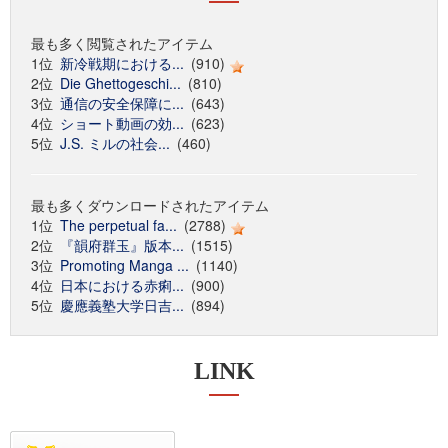
最も多く閲覧されたアイテム
1位
新冷戦期における...
(910)
2位
Die Ghettogeschi...
(810)
3位
通信の安全保障に...
(643)
4位
ショート動画の効...
(623)
5位
J.S. ミルの社会...
(460)
最も多くダウンロードされたアイテム
1位
The perpetual fa...
(2788)
2位
『韻府群玉』版本...
(1515)
3位
Promoting Manga ...
(1140)
4位
日本における赤痢...
(900)
5位
慶應義塾大学日吉...
(894)
LINK