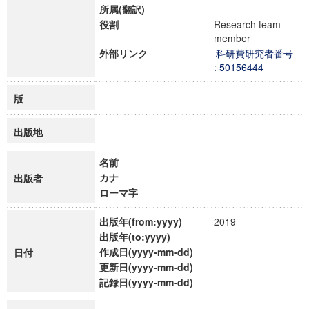
所属(翻訳)
役割
Research team
member
外部リンク
科研費研究者番号
: 50156444
版
出版地
名前
カナ
出版者
ローマ字
出版年(from:yyyy)
2019
出版年(to:yyyy)
作成日(yyyy-mm-dd)
日付
更新日(yyyy-mm-dd)
記録日(yyyy-mm-dd)