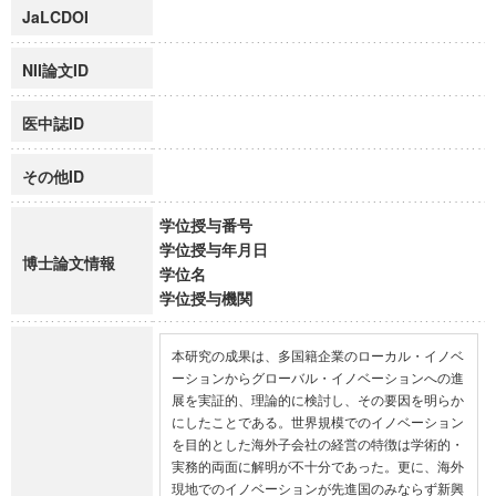
JaLCDOI
NII論文ID
医中誌ID
その他ID
学位授与番号
学位授与年月日
博士論文情報
学位名
学位授与機関
本研究の成果は、多国籍企業のローカル・イノベ
ーションからグローバル・イノベーションへの進
展を実証的、理論的に検討し、その要因を明らか
にしたことである。世界規模でのイノベーション
を目的とした海外子会社の経営の特徴は学術的・
実務的両面に解明が不十分であった。更に、海外
現地でのイノベーションが先進国のみならず新興