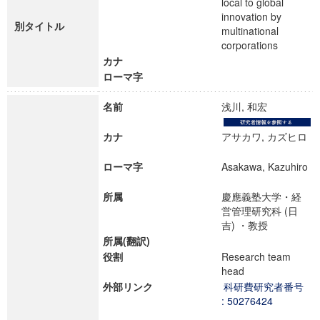
local to global
innovation by
別タイトル
multinational
corporations
カナ
ローマ字
名前
浅川, 和宏
カナ
アサカワ, カズヒロ
ローマ字
Asakawa, Kazuhiro
所属
慶應義塾大学・経
営管理研究科 (日
吉) ・教授
所属(翻訳)
役割
Research team
head
外部リンク
科研費研究者番号
: 50276424