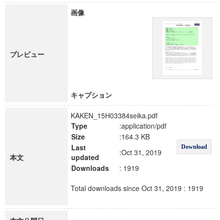
画像
プレビュー
キャプション
KAKEN_15H03384seika.pdf
Type
:application/pdf
Size
:164.3 KB
Last
Download
:Oct 31, 2019
本文
updated
Downloads
: 1919
Total downloads since Oct 31, 2019 : 1919