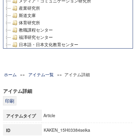
メディア・コミュニケーション研究所
産業研究所
斯道文庫
体育研究所
教職課程センター
福澤研究センター
日本語・日本文化教育センター
アート・センター
外国語教育研究センター
デジタルメディア・コンテンツ統合研究センター
ホーム
»»
グローバルリサーチインスティテュート
アイテム一覧
»» アイテム詳細
塾内助成報告書
科学研究費補助金研究成果報告書
アイテム詳細
21世紀COEプログラム
慶應義塾大学グローバルCOEプログラム市民社会ガバナンス
慶應義塾大学グローバルCOEプログラム論理と感性の先端的
Article
アイテムタイプ
博士課程教育リーディングプログラム「超成熟社会発展のサ
学術雑誌掲載論文等(8)
KAKEN_15H03384seika
ID
その他