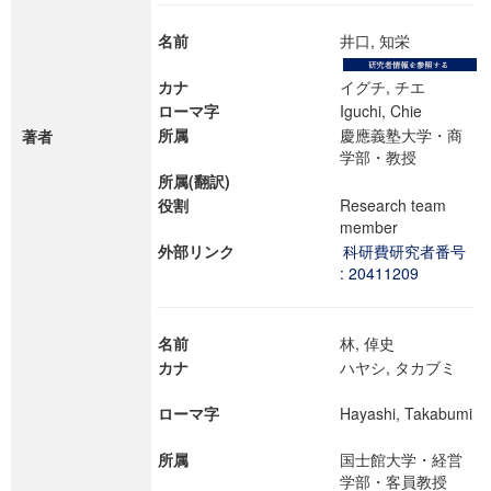
名前
井口, 知栄
カナ
イグチ, チエ
ローマ字
Iguchi, Chie
所属
慶應義塾大学・商
著者
学部・教授
所属(翻訳)
役割
Research team
member
外部リンク
科研費研究者番号
: 20411209
名前
林, 倬史
カナ
ハヤシ, タカブミ
ローマ字
Hayashi, Takabumi
所属
国士館大学・経営
学部・客員教授