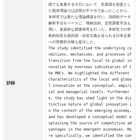
国でも進展する今日において、先進国を前提とし
た既存理論では説明が不十分であったことから、
本研究では新たな理論構築を行い、演繹的データ
解析手法をベースに、帰納法的、定性調査手法も
用い、多面的な調査研究を行った。本研究での学
術的知見を脱自国・自前主義を迫られる日本企業
への実務的示唆も提示した。

The study identified the underlying co
nditions, mechanisms, and processes of 
transition from the local to global in
novation by overseas subsidiaries of t
he MNCs. We highlighted the different 
characteristics of the local and globa
抄録
l innovation at the conceptual, empiri
cal and managerial levels. Furthermor
e, the study has shed light on the dis
tinctive nature of global innovation i
n the context of the emerging economy, 
and has developed a conceptual model e
xplaining the source of competitive ad
vantages in the emergent economies. Mo
re specifically, we identified the con