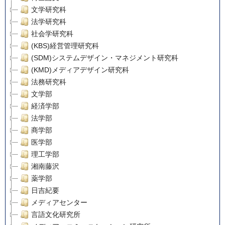
文学研究科
法学研究科
社会学研究科
(KBS)経営管理研究科
(SDM)システムデザイン・マネジメント研究科
(KMD)メディアデザイン研究科
法務研究科
文学部
経済学部
法学部
商学部
医学部
理工学部
湘南藤沢
薬学部
日吉紀要
メディアセンター
言語文化研究所