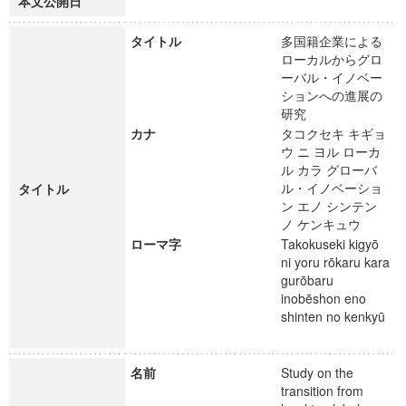
本文公開日
タイトル
多国籍企業による
ローカルからグロ
ーバル・イノベー
ションへの進展の
研究
カナ
タコクセキ キギョ
ウ ニ ヨル ローカ
ル カラ グローバ
ル・イノベーショ
タイトル
ン エノ シンテン
ノ ケンキュウ
ローマ字
Takokuseki kigyō
ni yoru rōkaru kara
gurōbaru
inobēshon eno
shinten no kenkyū
名前
Study on the
transition from