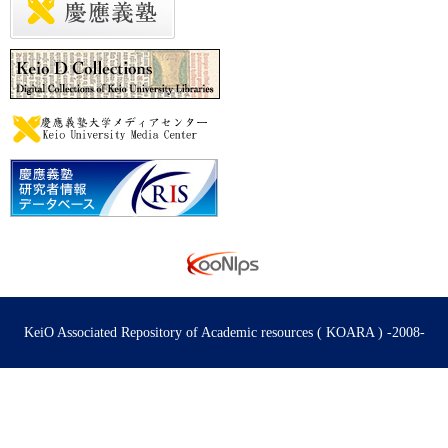
KeiO Associated Repository of Academic resources ( KOARA ) -2008-