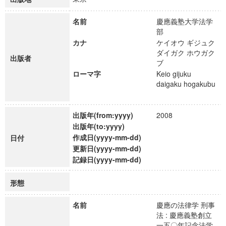
名前
慶應義塾大学法学
部
カナ
ケイオウ ギジュク
ダイガク ホウガク
出版者
ブ
ローマ字
Keio gijuku
daigaku hogakubu
出版年(from:yyyy)
2008
出版年(to:yyyy)
作成日(yyyy-mm-dd)
日付
更新日(yyyy-mm-dd)
記録日(yyyy-mm-dd)
形態
名前
慶應の法律学 刑事
法 : 慶應義塾創立
一五〇年記念法学