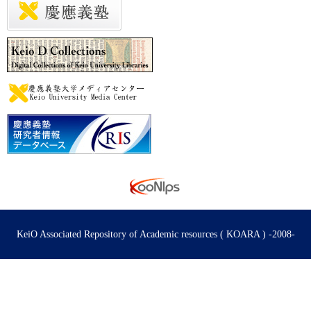
KeiO Associated Repository of Academic resources ( KOARA ) -2008-