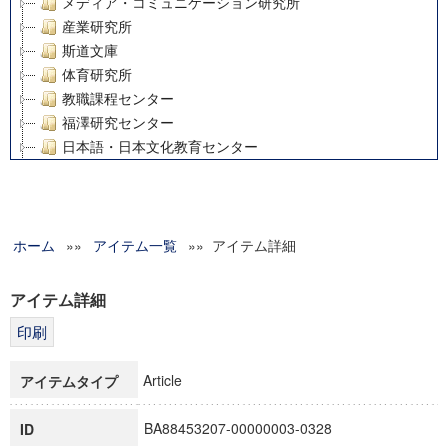
メディア・コミュニケーション研究所
産業研究所
斯道文庫
体育研究所
教職課程センター
福澤研究センター
日本語・日本文化教育センター
アート・センター
外国語教育研究センター
デジタルメディア・コンテンツ統合研究センター
ホーム
»»
グローバルリサーチインスティテュート
アイテム一覧
»» アイテム詳細
塾内助成報告書
科学研究費補助金研究成果報告書
アイテム詳細
21世紀COEプログラム
慶應義塾大学グローバルCOEプログラム市民社会ガバナンス
慶應義塾大学グローバルCOEプログラム論理と感性の先端的
Article
アイテムタイプ
博士課程教育リーディングプログラム「超成熟社会発展のサ
学術雑誌掲載論文等(8)
BA88453207-00000003-0328
ID
その他