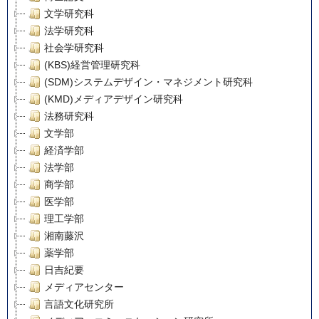
文学研究科
法学研究科
社会学研究科
(KBS)経営管理研究科
(SDM)システムデザイン・マネジメント研究科
(KMD)メディアデザイン研究科
法務研究科
文学部
経済学部
法学部
商学部
医学部
理工学部
湘南藤沢
薬学部
日吉紀要
メディアセンター
言語文化研究所