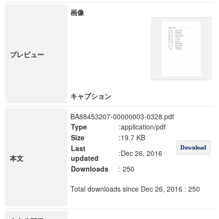
画像
プレビュー
キャプション
BA88453207-00000003-0328.pdf
Type
:application/pdf
Size
:19.7 KB
Last
Download
:Dec 26, 2016
本文
updated
Downloads
: 250
Total downloads since Dec 26, 2016 : 250