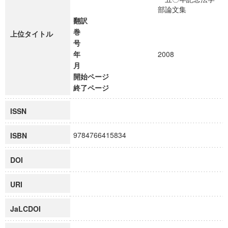
部論文集
翻訳
巻
上位タイトル
号
年
2008
月
開始ページ
終了ページ
ISSN
9784766415834
ISBN
DOI
URI
JaLCDOI