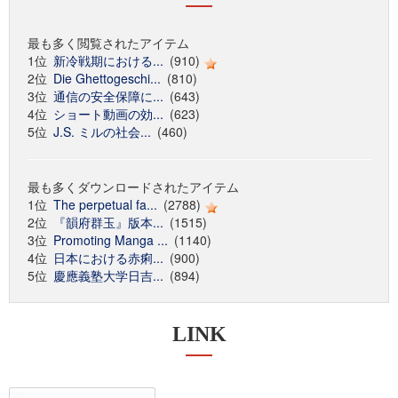
最も多く閲覧されたアイテム
1位
新冷戦期における...
(910)
2位
Die Ghettogeschi...
(810)
3位
通信の安全保障に...
(643)
4位
ショート動画の効...
(623)
5位
J.S. ミルの社会...
(460)
最も多くダウンロードされたアイテム
1位
The perpetual fa...
(2788)
2位
『韻府群玉』版本...
(1515)
3位
Promoting Manga ...
(1140)
4位
日本における赤痢...
(900)
5位
慶應義塾大学日吉...
(894)
LINK