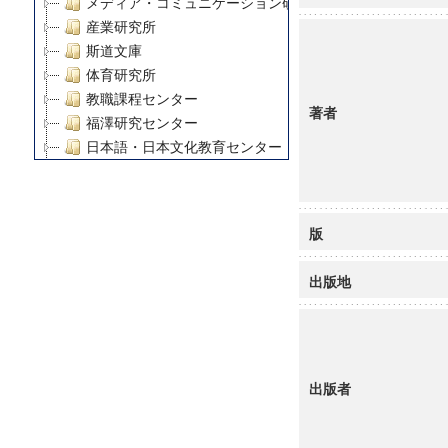
メディア・コミュニケーション研究所
産業研究所
斯道文庫
体育研究所
教職課程センター
著者
福澤研究センター
日本語・日本文化教育センター
アート・センター
外国語教育研究センター
デジタルメディア・コンテンツ統合研究センター
版
グローバルリサーチインスティテュート
塾内助成報告書
出版地
科学研究費補助金研究成果報告書
21世紀COEプログラム
慶應義塾大学グローバルCOEプログラム市民社会ガバナ
慶應義塾大学グローバルCOEプログラム論理と感性の先
出版者
博士課程教育リーディングプログラム「超成熟社会発展
学術雑誌掲載論文等(8)
その他