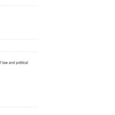
kai
社会
 law and political