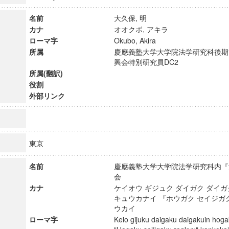
名前
大久保, 明
カナ
オオクボ, アキラ
ローマ字
Okubo, Akira
所属
慶應義塾大学大学院法学研究科後期
興会特別研究員DC2
所属(翻訳)
役割
外部リンク
東京
名前
慶應義塾大学大学院法学研究科内『
ンス教育研究センター
会
端的教育研究拠点
カナ
ケイオウ ギジュク ダイガク ダイガ
キュウカナイ 『ホウガク セイジガ
のサイエンス」
ウカイ
ローマ字
Keio gijuku daigaku daigakuin hog