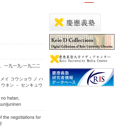
、一九一九-一九二二
メイ コウショウ ノ ハ
ウネン － センキュウ
o no hatan,
akunijuninen
f the negotiations for
1922