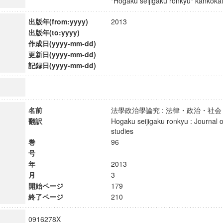
"Hogaku seijigaku ronkyu" kanko
出版年(from:yyyy)
2013
出版年(to:yyyy)
作成日(yyyy-mm-dd)
更新日(yyyy-mm-dd)
記録日(yyyy-mm-dd)
名前
法學政治學論究 : 法律・政治・
翻訳
Hogaku seijigaku ronkyu : Journal of
studies
巻
96
号
年
2013
月
3
開始ページ
179
終了ページ
210
0916278X