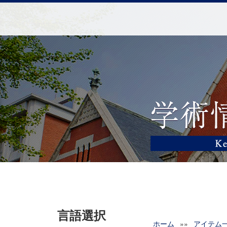
言語選択
ホーム
»»
アイテム