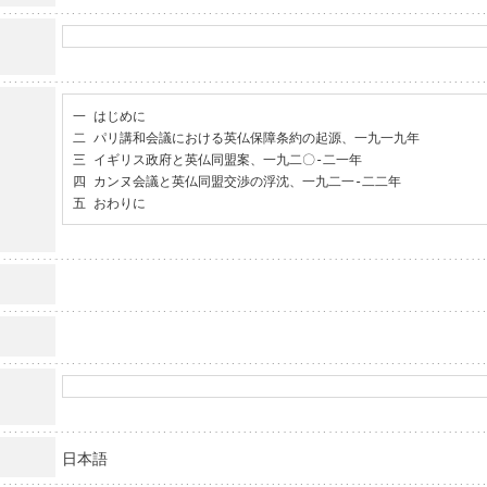
一 はじめに

二 パリ講和会議における英仏保障条約の起源、一九一九年

三 イギリス政府と英仏同盟案、一九二〇-二一年

四 カンヌ会議と英仏同盟交渉の浮沈、一九二一-二二年

五 おわりに
日本語