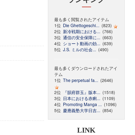
最も多く閲覧されたアイテム
1位
Die Ghettogeschi...
(823)
2位
新冷戦期における...
(766)
3位
通信の安全保障に...
(663)
4位
ショート動画の効...
(639)
5位
J.S. ミルの社会...
(490)
最も多くダウンロードされたアイ
テム
1位
The perpetual fa...
(2646)
2位
『韻府群玉』版本...
(1518)
3位
日本における赤痢...
(1109)
4位
Promoting Manga ...
(1096)
5位
慶應義塾大学日吉...
(854)
LINK