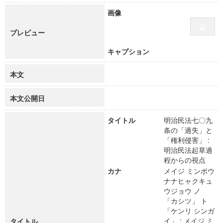
画像
プレビュー
キャプション
本文
本文公開日
タイトル
明治民法七〇九
条の「過失」と
「権利侵害」 :
明治民法起草過
程からの視点
カナ
メイジ ミンポウ
ナナヒャクキュ
ウジョウ ノ
「カシツ」 ト
「ケンリ シンガ
イ」 : メイジ ミ
タイトル