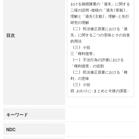
おける穂積陳重の「過失」に関する
二様の説明-穂積の「過失(客観)」
理解と「過失(主観)」理解-と先行
研究の理解

 (二) 民法修正原案における「過
目次
失」に関する二つの意味とその自覚
的用法

 (三) 小括

三「権利侵害」

 (一) 不法行為の評価における
「権利侵害」の役割

 (二) 民法修正原案における「権
利」の意味

 (三) 小括

四 おわりに-まとめと今後の課題-
キーワード
NDC