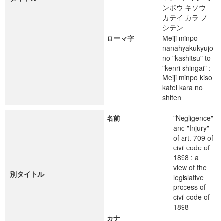
ンポウ キソウ
カテイ カラ ノ
シテン
ローマ字
Meiji minpo
nanahyakukyujo
no "kashitsu" to
"kenri shingai" :
Meiji minpo kiso
katei kara no
shiten
名前
"Negligence"
and "Injury"
of art. 709 of
civil code of
1898 : a
view of the
別タイトル
legislative
process of
civil code of
1898
カナ