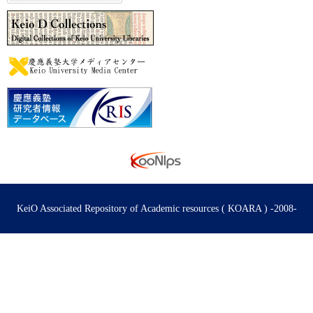
KeiO Associated Repository of Academic resources ( KOARA ) -2008-