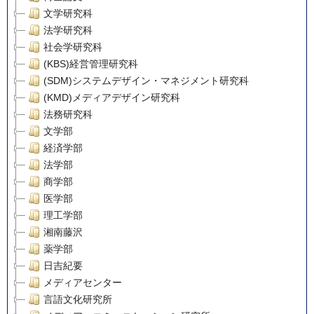
文学研究科
法学研究科
社会学研究科
(KBS)経営管理研究科
(SDM)システムデザイン・マネジメント研究科
(KMD)メディアデザイン研究科
法務研究科
文学部
経済学部
法学部
商学部
医学部
理工学部
湘南藤沢
薬学部
日吉紀要
メディアセンター
言語文化研究所