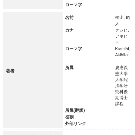
ローマ字
名前
櫛比, 昭
人
カナ
クシヒ,
アキヒ
ト
ローマ字
Kushihi,
Akihito
所属
慶應義
著者
塾大学
大学院
法学研
究科後
期博士
課程
所属(翻訳)
役割
外部リンク