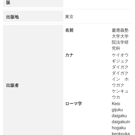
版
東京
出版地
名前
慶應義塾
大学大学
院法学研
究科
カナ
ケイオウ
ギジュク
ダイガク
ダイガク
イン ホ
ウガク
出版者
ケンキュ
ウカ
ローマ字
Keio
gijuku
daigaku
daigakuin
hogaku
kenkyuka