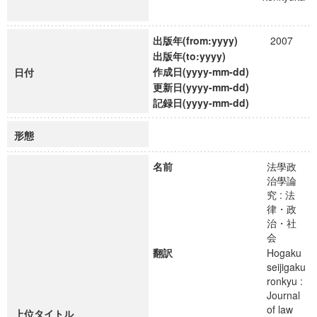
出版年(from:yyyy)
2007
出版年(to:yyyy)
作成日(yyyy-mm-dd)
日付
更新日(yyyy-mm-dd)
記録日(yyyy-mm-dd)
形態
名前
法學政
治學論
究 : 法
律・政
治・社
会
翻訳
Hogaku
seijigaku
ronkyu :
Journal
of law
上位タイトル