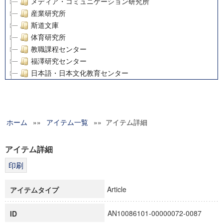
メディア・コミュニケーション研究所
産業研究所
斯道文庫
体育研究所
教職課程センター
福澤研究センター
日本語・日本文化教育センター
アート・センター
外国語教育研究センター
デジタルメディア・コンテンツ統合研究センター
ホーム
»»
グローバルリサーチインスティテュート
アイテム一覧
»» アイテム詳細
塾内助成報告書
科学研究費補助金研究成果報告書
アイテム詳細
21世紀COEプログラム
慶應義塾大学グローバルCOEプログラム市民社会ガバナンス
慶應義塾大学グローバルCOEプログラム論理と感性の先端的
Article
アイテムタイプ
博士課程教育リーディングプログラム「超成熟社会発展のサ
学術雑誌掲載論文等(8)
AN10086101-00000072-0087
ID
その他