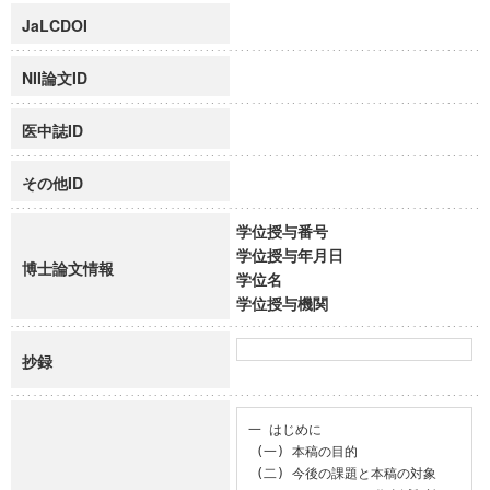
JaLCDOI
NII論文ID
医中誌ID
その他ID
学位授与番号
学位授与年月日
博士論文情報
学位名
学位授与機関
抄録
一 はじめに

 (一) 本稿の目的

 (二) 今後の課題と本稿の対象
