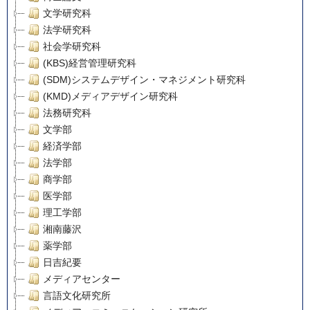
文学研究科
法学研究科
社会学研究科
(KBS)経営管理研究科
(SDM)システムデザイン・マネジメント研究科
(KMD)メディアデザイン研究科
法務研究科
文学部
経済学部
法学部
商学部
医学部
理工学部
湘南藤沢
薬学部
日吉紀要
メディアセンター
言語文化研究所