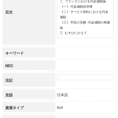
二 フランスにおける代金減額論

 (一) 代金減額請求権

目次
 (二) サービス契約における代金
減額

 (三) 学説の見解-代金減額の根拠
論

三 むすびにかえて
キーワード
NDC
注記
日本語
言語
text
資源タイプ