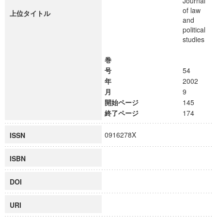
Journal
of law
上位タイトル
and
political
studies
巻
号
54
年
2002
月
9
開始ページ
145
終了ページ
174
0916278X
ISSN
ISBN
DOI
URI