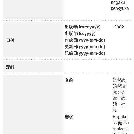
hogaku
kenkyuka
出版年(from:yyyy)
2002
出版年(to:yyyy)
作成日(yyyy-mm-dd)
日付
更新日(yyyy-mm-dd)
記録日(yyyy-mm-dd)
形態
名前
法學政
治學論
究 : 法
律・政
治・社
会
翻訳
Hogaku
seijigaku
ronkyu :