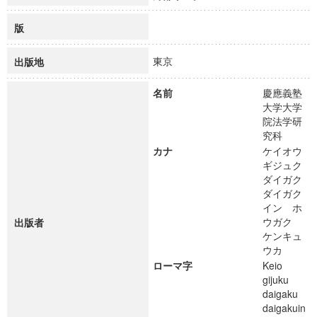
版
東京
出版地
名前
慶應義塾
大学大学
院法学研
究科
カナ
ケイオウ
ギジュク
ダイガク
ダイガク
イン ホ
ウガク
出版者
ケンキュ
ウカ
ローマ字
Keio
gijuku
daigaku
daigakuin