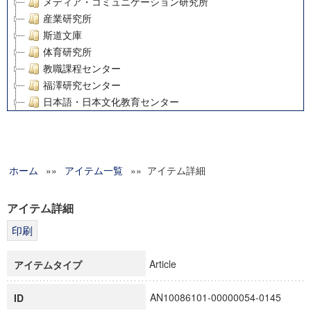
メディア・コミュニケーション研究所
産業研究所
斯道文庫
体育研究所
教職課程センター
福澤研究センター
日本語・日本文化教育センター
アート・センター
外国語教育研究センター
デジタルメディア・コンテンツ統合研究センター
ホーム
»»
グローバルリサーチインスティテュート
アイテム一覧
»» アイテム詳細
塾内助成報告書
科学研究費補助金研究成果報告書
アイテム詳細
21世紀COEプログラム
慶應義塾大学グローバルCOEプログラム市民社会ガバナンス
慶應義塾大学グローバルCOEプログラム論理と感性の先端的
Article
アイテムタイプ
博士課程教育リーディングプログラム「超成熟社会発展のサ
学術雑誌掲載論文等(8)
AN10086101-00000054-0145
ID
その他