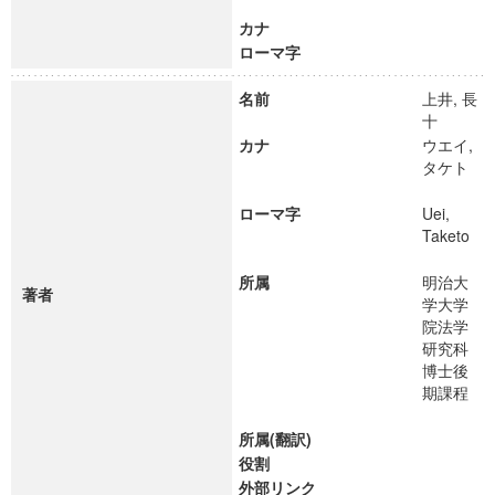
カナ
ローマ字
名前
上井, 長
十
カナ
ウエイ,
タケト
ローマ字
Uei,
Taketo
所属
明治大
著者
学大学
院法学
研究科
博士後
期課程
所属(翻訳)
役割
外部リンク