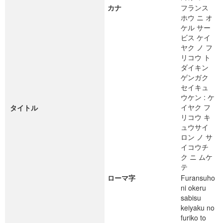
カナ
フランス
ホウ ニ オ
ケル サー
ビス ケイ
ヤク ノ フ
リコウ ト
ダイキン
ゲンガク
セイキュ
ウケン : ケ
イヤク フ
タイトル
リコウ キ
ュウサイ
ロン ノ サ
イコウチ
ク ニ ムケ
テ
ローマ字
Furansuho
ni okeru
sabisu
keiyaku no
furiko to