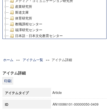
メディア・コミュニケーション研究所
産業研究所
斯道文庫
体育研究所
教職課程センター
福澤研究センター
日本語・日本文化教育センター
アート・センター
外国語教育研究センター
デジタルメディア・コンテンツ統合研究センター
ホーム
»»
グローバルリサーチインスティテュート
アイテム一覧
»» アイテム詳細
塾内助成報告書
科学研究費補助金研究成果報告書
アイテム詳細
21世紀COEプログラム
慶應義塾大学グローバルCOEプログラム市民社会ガバナンス
慶應義塾大学グローバルCOEプログラム論理と感性の先端的
Article
アイテムタイプ
博士課程教育リーディングプログラム「超成熟社会発展のサ
学術雑誌掲載論文等(8)
AN10086101-00000050-0409
ID
その他