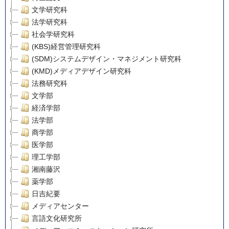
文学研究科
法学研究科
社会学研究科
(KBS)経営管理研究科
(SDM)システムデザイン・マネジメント研究科
(KMD)メディアデザイン研究科
法務研究科
文学部
経済学部
法学部
商学部
医学部
理工学部
湘南藤沢
薬学部
日吉紀要
メディアセンター
言語文化研究所