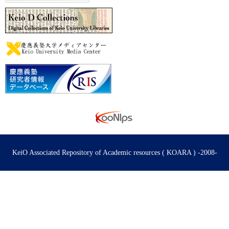
KeiO Associated Repository of Academic resources ( KOARA ) -2008-