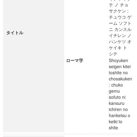
テ ノ チョ
サクケン :
チュウコ ゲ
ーム ソフト
ニ カンスル
タイトル
イチレン ノ
ハンケツ オ
ケイキ ト
シテ
ローマ字
Shoyuken
seigen kitei
toshite no
chosakuken
: chuko
gemu
sofuto ni
kansuru
ichiren no
hanketsu o
keiki to
shite