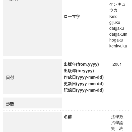
ケンキュ
ウカ
ローマ字
Keio
gijuku
daigaku
daigakuin
hogaku
kenkyuka
出版年(from:yyyy)
2001
出版年(to:yyyy)
作成日(yyyy-mm-dd)
日付
更新日(yyyy-mm-dd)
記録日(yyyy-mm-dd)
形態
名前
法學政
治學論
究 : 法