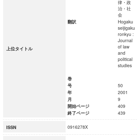
律・政
治・社
会
翻訳
Hogaku
seijigaku
ronkyu :
Journal
of law
上位タイトル
and
political
studies
巻
号
50
年
2001
月
9
開始ページ
409
終了ページ
439
0916278X
ISSN