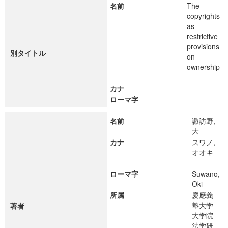
名前
The
copyrights
as
restrictive
provisions
別タイトル
on
ownership
カナ
ローマ字
名前
諏訪野,
大
カナ
スワノ,
オオキ
ローマ字
Suwano,
Oki
所属
慶應義
塾大学
著者
大学院
法学研