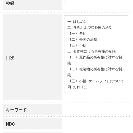
抄録
一 はじめに

二 条約および諸外国の法制

 (一) 条約

 (二) 外国の法制

 (三) 小括

三 著作権による所有権の制限

目次
 (一) 原作品の所有権に対する制
限

 (二) 複製物の所有権に対する制
限

 (三) 小括-ゲームソフトについて

四 おわりに
キーワード
NDC