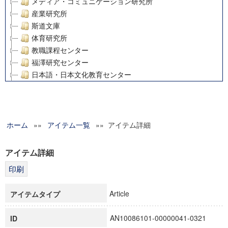
メディア・コミュニケーション研究所
産業研究所
斯道文庫
体育研究所
教職課程センター
福澤研究センター
日本語・日本文化教育センター
アート・センター
外国語教育研究センター
デジタルメディア・コンテンツ統合研究センター
ホーム
»»
グローバルリサーチインスティテュート
アイテム一覧
»» アイテム詳細
塾内助成報告書
科学研究費補助金研究成果報告書
アイテム詳細
21世紀COEプログラム
慶應義塾大学グローバルCOEプログラム市民社会ガバナンス
慶應義塾大学グローバルCOEプログラム論理と感性の先端的
Article
アイテムタイプ
博士課程教育リーディングプログラム「超成熟社会発展のサ
学術雑誌掲載論文等(8)
AN10086101-00000041-0321
ID
その他