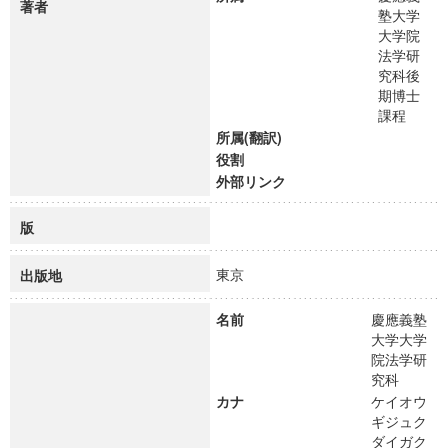
著者
塾大学
大学院
法学研
究科後
期博士
課程
所属(翻訳)
役割
外部リンク
版
東京
出版地
名前
慶應義塾
大学大学
院法学研
究科
カナ
ケイオウ
ギジュク
ダイガク