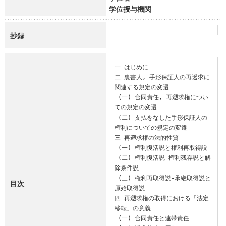
学位授与機関
抄録
一 はじめに

二 裏書人, 手形保証人の再遡求に
関連する規定の変遷

 (一) 合同責任, 再遡求権につい
ての規定の変遷

 (二) 支払をなした手形保証人の
権利についての規定の変遷

三 再遡求権の法的性質

 (一) 権利復活説と権利再取得説

 (二) 権利復活説-権利残存説と解
除条件説

 (三) 権利再取得説-承継取得説と
目次
原始取得説

四 再遡求権の取得における「法定
移転」の意義

 (一) 合同責任と連帯責任
