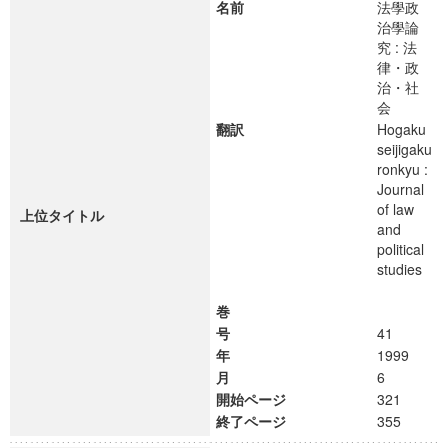
名前
法學政
治學論
究 : 法
律・政
治・社
会
翻訳
Hogaku
seijigaku
ronkyu :
Journal
of law
上位タイトル
and
political
studies
巻
号
41
年
1999
月
6
開始ページ
321
終了ページ
355