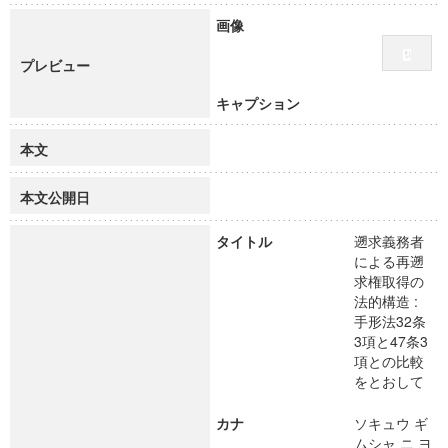
画像
プレビュー
キャプション
本文
本文公開日
タイトル
遡求義務者
による再遡
求権取得の
法的構造 :
手形法32条
3項と47条3
項との比較
をとおして
カナ
ソキュウ ギ
ムシャ ニ ヨ