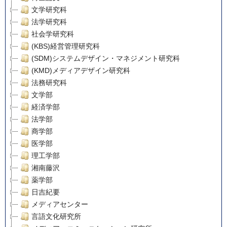
文学研究科
法学研究科
社会学研究科
(KBS)経営管理研究科
(SDM)システムデザイン・マネジメント研究科
(KMD)メディアデザイン研究科
法務研究科
文学部
経済学部
法学部
商学部
医学部
理工学部
湘南藤沢
薬学部
日吉紀要
メディアセンター
言語文化研究所