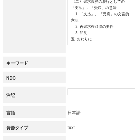
 (二) 遡求義務の履行としての
「支払」, 「受戻」の意味

  1 「支払」, 「受戻」の文言的
意味

  2 再遡求権取得の要件

  3 私見

五 おわりに
キーワード
NDC
注記
日本語
言語
text
資源タイプ