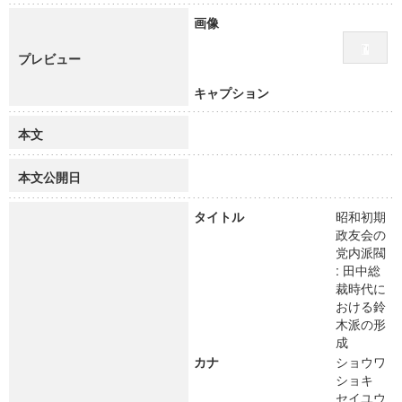
画像
プレビュー
キャプション
本文
本文公開日
タイトル
昭和初期
政友会の
党内派閥
: 田中総
裁時代に
おける鈴
木派の形
成
カナ
ショウワ
ショキ
セイユウ