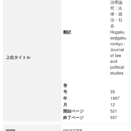
治學論
究 : 法
律・政
治・社
会
翻訳
Hogaku
seijigaku
ronkyu :
Journal
of law
上位タイトル
and
political
studies
巻
号
35
年
1997
月
12
開始ページ
521
終了ページ
557
0916278X
ISSN