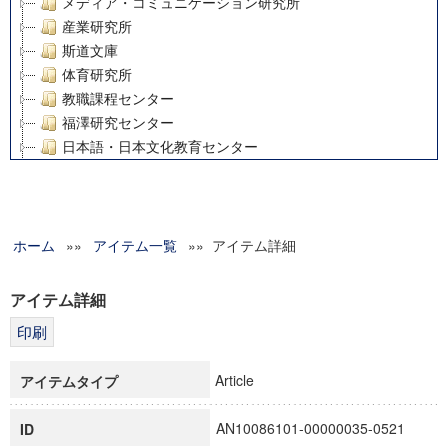
メディア・コミュニケーション研究所
産業研究所
斯道文庫
体育研究所
教職課程センター
福澤研究センター
日本語・日本文化教育センター
アート・センター
外国語教育研究センター
デジタルメディア・コンテンツ統合研究センター
ホーム
»»
グローバルリサーチインスティテュート
アイテム一覧
»» アイテム詳細
塾内助成報告書
科学研究費補助金研究成果報告書
アイテム詳細
21世紀COEプログラム
慶應義塾大学グローバルCOEプログラム市民社会ガバナンス
慶應義塾大学グローバルCOEプログラム論理と感性の先端的
Article
アイテムタイプ
博士課程教育リーディングプログラム「超成熟社会発展のサ
学術雑誌掲載論文等(8)
AN10086101-00000035-0521
ID
その他