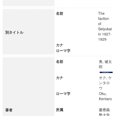
名前
The
faction
of
Seiyukai
別タイトル
in 1927-
1929
カナ
ローマ字
名前
奥, 健太
郎
カナ
オク, ケ
ンタロ
ウ
ローマ字
Oku,
Kentaro
所属
慶應義
著者
塾大学