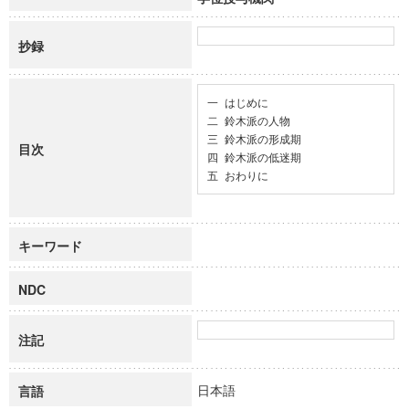
抄録
一 はじめに

二 鈴木派の人物

三 鈴木派の形成期

目次
四 鈴木派の低迷期

五 おわりに
キーワード
NDC
注記
日本語
言語