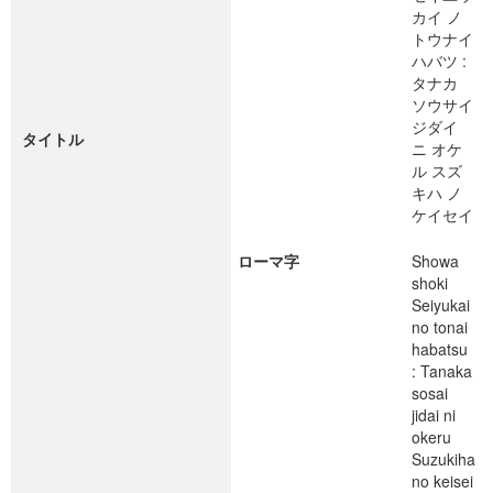
カイ ノ
トウナイ
ハバツ :
タナカ
ソウサイ
ジダイ
タイトル
ニ オケ
ル スズ
キハ ノ
ケイセイ
ローマ字
Showa
shoki
Seiyukai
no tonai
habatsu
: Tanaka
sosai
jidai ni
okeru
Suzukiha
no keisei