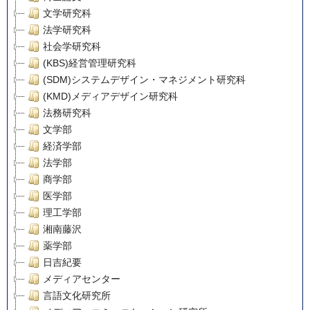
文学研究科
法学研究科
社会学研究科
(KBS)経営管理研究科
(SDM)システムデザイン・マネジメント研究科
(KMD)メディアデザイン研究科
法務研究科
文学部
経済学部
法学部
商学部
医学部
理工学部
湘南藤沢
薬学部
日吉紀要
メディアセンター
言語文化研究所