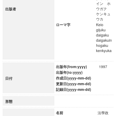
イン ホ
ウガク
出版者
ケンキュ
ウカ
ローマ字
Keio
gijuku
daigaku
daigakuin
hogaku
kenkyuka
出版年(from:yyyy)
1997
出版年(to:yyyy)
作成日(yyyy-mm-dd)
日付
更新日(yyyy-mm-dd)
記録日(yyyy-mm-dd)
形態
名前
法學政