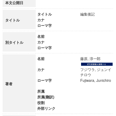
本文公開日
タイトル
編集後記
カナ
タイトル
ローマ字
名前
カナ
別タイトル
ローマ字
名前
藤原, 淳一郎
カナ
フジワラ, ジュンイ
チロウ
ローマ字
Fujiwara, Junichiro
著者
所属
所属(翻訳)
役割
外部リンク