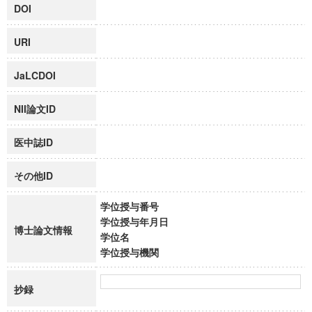
DOI
URI
JaLCDOI
NII論文ID
医中誌ID
その他ID
学位授与番号
学位授与年月日
博士論文情報
学位名
学位授与機関
抄録