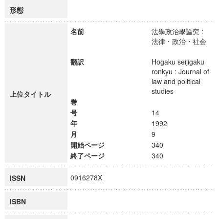
形態
名前
法學政治學論究 :
法律・政治・社会
翻訳
Hogaku seijigaku
ronkyu : Journal of
law and political
studies
上位タイトル
巻
号
14
年
1992
月
9
開始ページ
340
終了ページ
340
0916278X
ISSN
ISBN