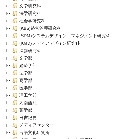
文学研究科
法学研究科
社会学研究科
(KBS)経営管理研究科
(SDM)システムデザイン・マネジメント研究科
(KMD)メディアデザイン研究科
法務研究科
文学部
経済学部
法学部
商学部
医学部
理工学部
湘南藤沢
薬学部
日吉紀要
メディアセンター
言語文化研究所