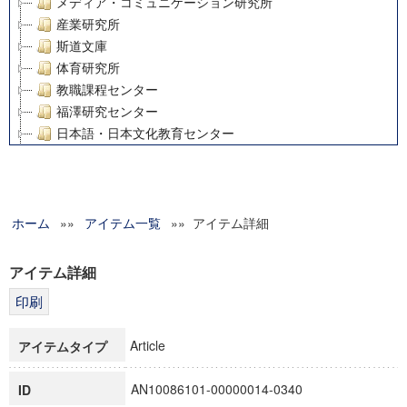
メディア・コミュニケーション研究所
産業研究所
斯道文庫
体育研究所
教職課程センター
福澤研究センター
日本語・日本文化教育センター
アート・センター
外国語教育研究センター
デジタルメディア・コンテンツ統合研究センター
ホーム
»»
グローバルリサーチインスティテュート
アイテム一覧
»» アイテム詳細
塾内助成報告書
科学研究費補助金研究成果報告書
アイテム詳細
21世紀COEプログラム
慶應義塾大学グローバルCOEプログラム市民社会ガバナンス
慶應義塾大学グローバルCOEプログラム論理と感性の先端的
Article
アイテムタイプ
博士課程教育リーディングプログラム「超成熟社会発展のサ
学術雑誌掲載論文等(8)
AN10086101-00000014-0340
ID
その他