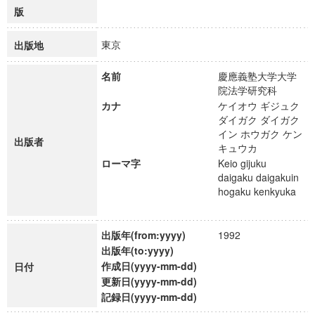
版
東京
出版地
名前
慶應義塾大学大学
院法学研究科
カナ
ケイオウ ギジュク
ダイガク ダイガク
イン ホウガク ケン
出版者
キュウカ
ローマ字
Keio gijuku
daigaku daigakuin
hogaku kenkyuka
出版年(from:yyyy)
1992
出版年(to:yyyy)
作成日(yyyy-mm-dd)
日付
更新日(yyyy-mm-dd)
記録日(yyyy-mm-dd)