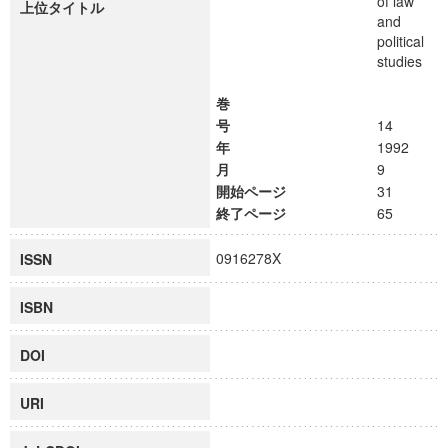
of law
上位タイトル
and
political
studies
巻
号
14
年
1992
月
9
開始ページ
31
終了ページ
65
0916278X
ISSN
ISBN
DOI
URI