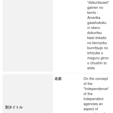
"dokuritsusei"
gainen no
kento :
Amerika
gasshukoku
ni okeru
dokuritsu
kisei iinkaito
no kenryoku
bunritsujo no
ichizuke o
meguru giron
o chushin to
shite
名前
On the concept
of the
"Independence"
of the
independent
agencies an
別タイトル
aspect of