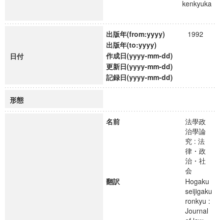
kenkyuka
出版年(from:yyyy)
1992
出版年(to:yyyy)
作成日(yyyy-mm-dd)
日付
更新日(yyyy-mm-dd)
記録日(yyyy-mm-dd)
形態
名前
法學政
治學論
究 : 法
律・政
治・社
会
翻訳
Hogaku
seijigaku
ronkyu :
Journal