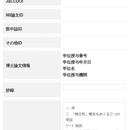
JaLCDOI
NII論文ID
医中誌ID
その他ID
学位授与番号
学位授与年月日
博士論文情報
学位名
学位授与機関
抄録
一 序

二 『独立性』概念をめぐる三つの
学説

(一) 総説
