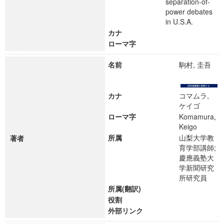
separation-of-
power debates
in U.S.A.
カナ
ローマ字
名前
駒村, 圭吾
カナ
コマムラ,
ケイゴ
ローマ字
Komamura,
Keigo
所属
山梨大学教
著者
育学部講師;
慶應義塾大
学新聞研究
所研究員
所属(翻訳)
役割
外部リンク