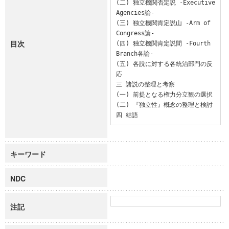
(二) 独立機関否定説 -Executive 
Agencies論-

(三) 独立機関肯定説山 -Arm of 
Congress論-

目次
(四) 独立機関肯定説間 -Fourth 
Branch各論-

(五) 各説に対する各統治部門の反
応

三 諸説の整理と考察

(一) 前提となる権力分立観の選択

(二) 『独立性』概念の整理と検討

四 結語
キーワード
NDC
注記