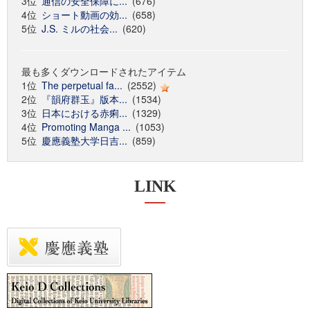
3位
通信の安全保障に...
(676)
4位
ショート動画の効...
(658)
5位
J.S. ミルの社会...
(620)
最も多くダウンロードされたアイテム
1位
The perpetual fa...
(2552)
2位
『韻府群玉』版本...
(1534)
3位
日本における赤痢...
(1329)
4位
Promoting Manga ...
(1053)
5位
慶應義塾大学日吉...
(859)
LINK