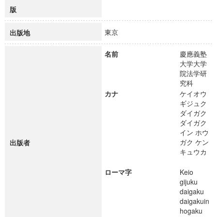
版
東京
出版地
名前
慶應義塾
大学大学
院法学研
究科
カナ
ケイオウ
ギジュク
ダイガク
ダイガク
イン ホウ
ガク ケン
出版者
キュウカ
ローマ字
Keio
gijuku
daigaku
daigakuin
hogaku