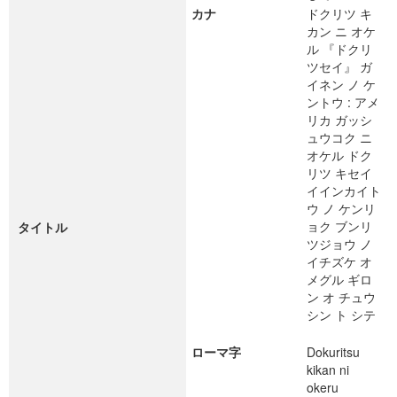
カナ
ドクリツ キ
カン ニ オケ
ル 『ドクリ
ツセイ』 ガ
イネン ノ ケ
ントウ : アメ
リカ ガッシ
ュウコク ニ
オケル ドク
リツ キセイ
イインカイト
ウ ノ ケンリ
ョク ブンリ
タイトル
ツジョウ ノ
イチズケ オ
メグル ギロ
ン オ チュウ
シン ト シテ
ローマ字
Dokuritsu
kikan ni
okeru