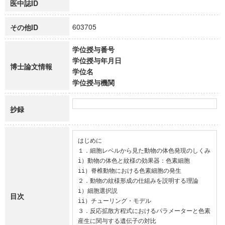
医中誌ID
603705
その他ID
学位授与番号
学位授与年月日
博士論文情報
学位名
学位授与機関
抄録
はじめに

１．細胞レベルから見た動物の体色発現のしくみ

i）動物の体色と紋様の効果器：色素細胞

ii）脊椎動物における色素細胞の発生

２．動物の紋様形成の仕組みを説明する理論

i）細胞選択説

目次
ii）チューリング・モデル

３．反応拡散方程式におけるパラメーターと色素
産生に関与する遺伝子の対比
