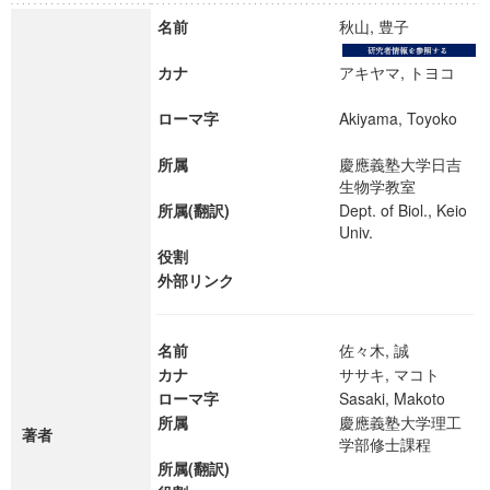
名前
秋山, 豊子
カナ
アキヤマ, トヨコ
ローマ字
Akiyama, Toyoko
所属
慶應義塾大学日吉
生物学教室
所属(翻訳)
Dept. of Biol., Keio
Univ.
役割
外部リンク
名前
佐々木, 誠
カナ
ササキ, マコト
ローマ字
Sasaki, Makoto
所属
慶應義塾大学理工
著者
学部修士課程
所属(翻訳)