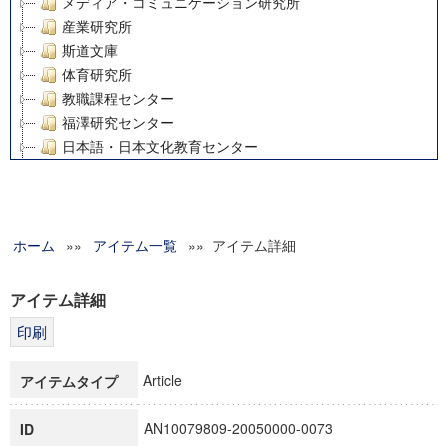
メディア・コミュニケーション研究所
産業研究所
斯道文庫
体育研究所
教職課程センター
福澤研究センター
日本語・日本文化教育センター
アート・センター
外国語教育研究センター
デジタルメディア・コンテンツ統合研究センター
ホーム
»»
グローバルリサーチインスティテュート
アイテム一覧
»» アイテム詳細
塾内助成報告書
科学研究費補助金研究成果報告書
アイテム詳細
21世紀COEプログラム
慶應義塾大学グローバルCOEプログラム市民社会ガバナンス
慶應義塾大学グローバルCOEプログラム論理と感性の先端的
Article
アイテムタイプ
博士課程教育リーディングプログラム「超成熟社会発展のサ
学術雑誌掲載論文等(8)
AN10079809-20050000-0073
ID
その他