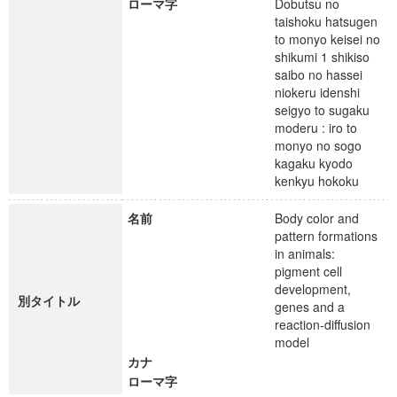
ローマ字
Dobutsu no
taishoku hatsugen
to monyo keisei no
shikumi 1 shikiso
saibo no hassei
niokeru idenshi
seigyo to sugaku
moderu : iro to
monyo no sogo
kagaku kyodo
kenkyu hokoku
名前
Body color and
pattern formations
in animals:
pigment cell
development,
別タイトル
genes and a
reaction-diffusion
model
カナ
ローマ字