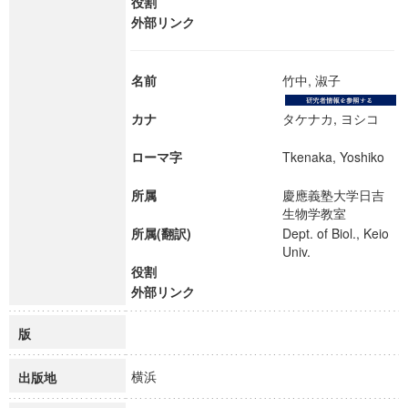
役割
外部リンク
名前
竹中, 淑子
カナ
タケナカ, ヨシコ
ローマ字
Tkenaka, Yoshiko
所属
慶應義塾大学日吉
生物学教室
所属(翻訳)
Dept. of Biol., Keio
Univ.
役割
外部リンク
版
横浜
出版地