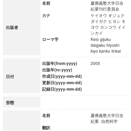
名前
慶應義塾大学日吉
紀要刊行委員会
カナ
ケイオウ ギジュク
ダイガク ヒヨシ キ
ヨウ カンコウ イイ
出版者
ンカイ
ローマ字
Keio gijuku
daigaku hiyoshi
kiyo kanko iinkai
出版年(from:yyyy)
2005
出版年(to:yyyy)
作成日(yyyy-mm-dd)
日付
更新日(yyyy-mm-dd)
記録日(yyyy-mm-dd)
形態
名前
慶應義塾大学日吉
紀要. 自然科学
翻訳