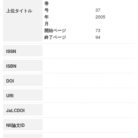
巻
号
37
上位タイトル
年
2005
月
開始ページ
73
終了ページ
94
ISSN
ISBN
DOI
URI
JaLCDOI
NII論文ID