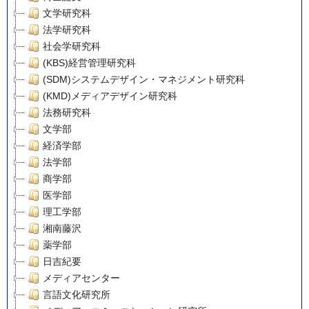
文学研究科
法学研究科
社会学研究科
(KBS)経営管理研究科
(SDM)システムデザイン・マネジメント研究科
(KMD)メディアデザイン研究科
法務研究科
文学部
経済学部
法学部
商学部
医学部
理工学部
湘南藤沢
薬学部
日吉紀要
メディアセンター
言語文化研究所