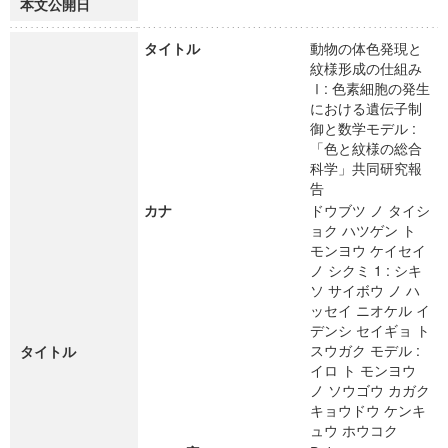
本文公開日
タイトル
動物の体色発現と
紋様形成の仕組み
Ⅰ: 色素細胞の発生
における遺伝子制
御と数学モデル :
「色と紋様の総合
科学」共同研究報
告
カナ
ドウブツ ノ タイシ
ョク ハツゲン ト
モンヨウ ケイセイ
ノ シクミ 1 : シキ
ソ サイボウ ノ ハ
ッセイ ニオケル イ
デンシ セイギョ ト
スウガク モデル :
タイトル
イロ ト モンヨウ
ノ ソウゴウ カガク
キョウドウ ケンキ
ュウ ホウコク