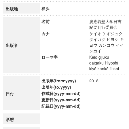
横浜
出版地
名前
慶應義塾大学日吉
紀要刊行委員会
カナ
ケイオウ ギジュク
ダイガク ヒヨシ キ
ヨウ カンコウ イイ
出版者
ンカイ
ローマ字
Keiō gijuku
daigaku Hiyoshi
kiyō kankō iinkai
出版年(from:yyyy)
2018
出版年(to:yyyy)
作成日(yyyy-mm-dd)
日付
更新日(yyyy-mm-dd)
記録日(yyyy-mm-dd)
形態