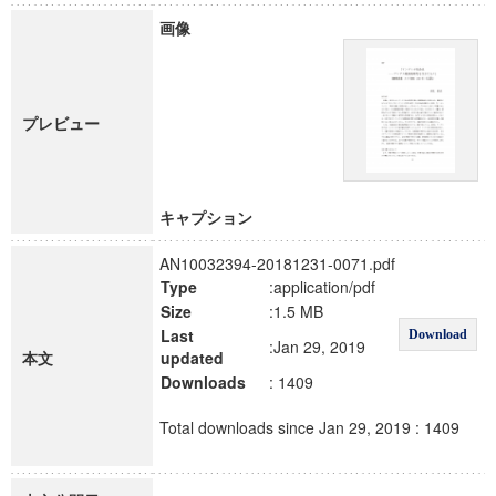
画像
プレビュー
キャプション
AN10032394-20181231-0071.pdf
Type
:application/pdf
Size
:1.5 MB
Last
Download
:Jan 29, 2019
本文
updated
Downloads
: 1409
Total downloads since Jan 29, 2019 : 1409