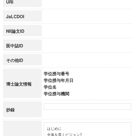
URI
JaLCDOI
NII論文ID
医中誌ID
その他ID
学位授与番号
学位授与年月日
博士論文情報
学位名
学位授与機関
抄録
はじめに

全体を貫くビジョン?
