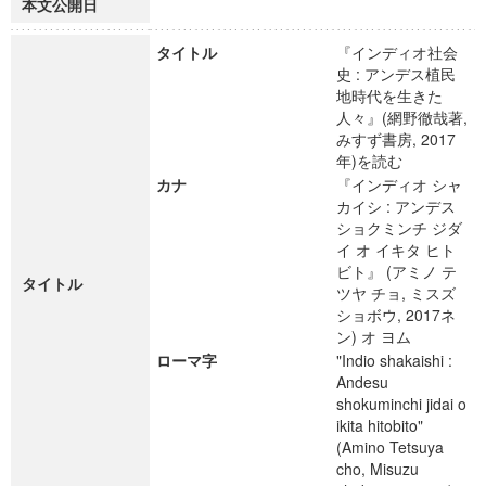
本文公開日
タイトル
『インディオ社会
史 : アンデス植民
地時代を生きた
人々』(網野徹哉著,
みすず書房, 2017
年)を読む
カナ
『インディオ シャ
カイシ : アンデス
ショクミンチ ジダ
イ オ イキタ ヒト
ビト』 (アミノ テ
タイトル
ツヤ チョ, ミスズ
ショボウ, 2017ネ
ン) オ ヨム
ローマ字
"Indio shakaishi :
Andesu
shokuminchi jidai o
ikita hitobito"
(Amino Tetsuya
cho, Misuzu