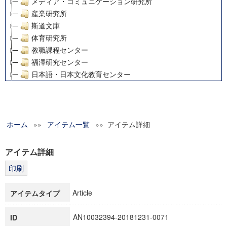
メディア・コミュニケーション研究所
産業研究所
斯道文庫
体育研究所
教職課程センター
福澤研究センター
日本語・日本文化教育センター
アート・センター
外国語教育研究センター
デジタルメディア・コンテンツ統合研究センター
ホーム
»»
グローバルリサーチインスティテュート
アイテム一覧
»» アイテム詳細
塾内助成報告書
科学研究費補助金研究成果報告書
アイテム詳細
21世紀COEプログラム
慶應義塾大学グローバルCOEプログラム市民社会ガバナンス
慶應義塾大学グローバルCOEプログラム論理と感性の先端的
Article
アイテムタイプ
博士課程教育リーディングプログラム「超成熟社会発展のサ
学術雑誌掲載論文等(8)
AN10032394-20181231-0071
ID
その他