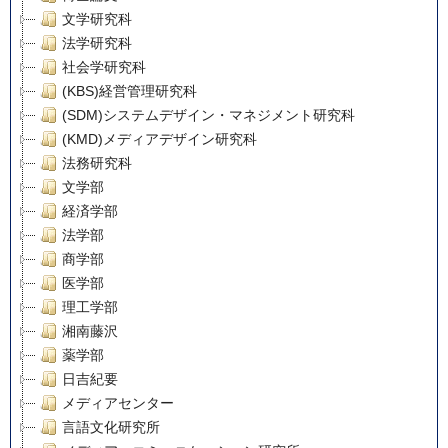
文学研究科
法学研究科
社会学研究科
(KBS)経営管理研究科
(SDM)システムデザイン・マネジメント研究科
(KMD)メディアデザイン研究科
法務研究科
文学部
経済学部
法学部
商学部
医学部
理工学部
湘南藤沢
薬学部
日吉紀要
メディアセンター
言語文化研究所