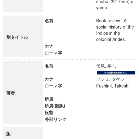
shobō, 2017nen) o
yomu
名前
Book review : A
social history of the
Indios in the
別タイトル
colonial Andes.
カナ
ローマ字
名前
伏見, 岳志
カナ
フシミ, タケシ
ローマ字
Fushimi, Takeshi
著者
所属
所属(翻訳)
役割
外部リンク
版