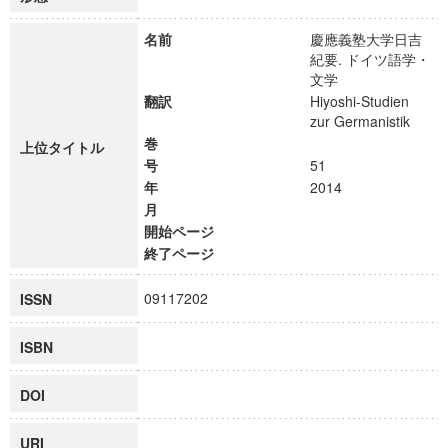
名前
慶應義塾大学日吉
紀要. ドイツ語学・
文学
翻訳
Hiyoshi-Studien
zur Germanistik
巻
上位タイトル
号
51
年
2014
月
開始ページ
終了ページ
09117202
ISSN
ISBN
DOI
URI