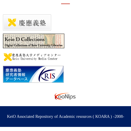
KeiO Associated Repository of Academic resources ( KOARA ) -2008-