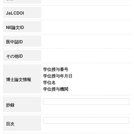
JaLCDOI
NII論文ID
医中誌ID
その他ID
学位授与番号
学位授与年月日
博士論文情報
学位名
学位授与機関
抄録
目次