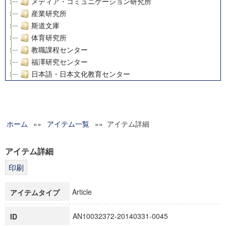
メディア・コミュニケーション研究所
産業研究所
斯道文庫
体育研究所
教職課程センター
福澤研究センター
日本語・日本文化教育センター
アート・センター
外国語教育研究センター
デジタルメディア・コンテンツ統合研究センター
ホーム
»»
グローバルリサーチインスティテュート
アイテム一覧
»» アイテム詳細
塾内助成報告書
科学研究費補助金研究成果報告書
アイテム詳細
21世紀COEプログラム
慶應義塾大学グローバルCOEプログラム市民社会ガバナンス
慶應義塾大学グローバルCOEプログラム論理と感性の先端的
Article
アイテムタイプ
博士課程教育リーディングプログラム「超成熟社会発展のサ
学術雑誌掲載論文等(8)
AN10032372-20140331-0045
ID
その他