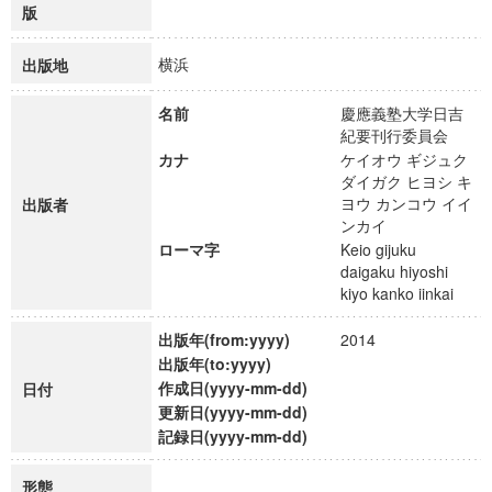
版
横浜
出版地
名前
慶應義塾大学日吉
紀要刊行委員会
カナ
ケイオウ ギジュク
ダイガク ヒヨシ キ
ヨウ カンコウ イイ
出版者
ンカイ
ローマ字
Keio gijuku
daigaku hiyoshi
kiyo kanko iinkai
出版年(from:yyyy)
2014
出版年(to:yyyy)
作成日(yyyy-mm-dd)
日付
更新日(yyyy-mm-dd)
記録日(yyyy-mm-dd)
形態