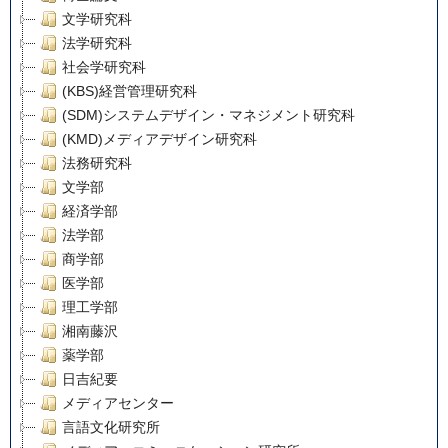
文学研究科
法学研究科
社会学研究科
(KBS)経営管理研究科
(SDM)システムデザイン・マネジメント研究科
(KMD)メディアデザイン研究科
法務研究科
文学部
経済学部
法学部
商学部
医学部
理工学部
湘南藤沢
薬学部
日吉紀要
メディアセンター
言語文化研究所