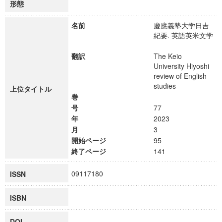
形態
名前
慶應義塾大学日吉
紀要. 英語英米文学
翻訳
The Keio
University Hiyoshi
review of English
studies
上位タイトル
巻
号
77
年
2023
月
3
開始ページ
95
終了ページ
141
09117180
ISSN
ISBN
DOI