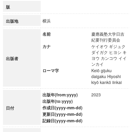
版
横浜
出版地
名前
慶應義塾大学日吉
紀要刊行委員会
カナ
ケイオウ ギジュク
ダイガク ヒヨシ キ
ヨウ カンコウ イイ
出版者
ンカイ
ローマ字
Keiō gijuku
daigaku Hiyoshi
kiyō kankō iinkai
出版年(from:yyyy)
2023
出版年(to:yyyy)
作成日(yyyy-mm-dd)
日付
更新日(yyyy-mm-dd)
記録日(yyyy-mm-dd)