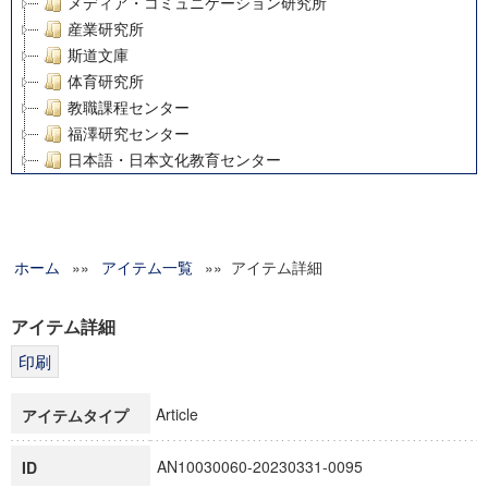
メディア・コミュニケーション研究所
産業研究所
斯道文庫
体育研究所
教職課程センター
福澤研究センター
日本語・日本文化教育センター
アート・センター
外国語教育研究センター
デジタルメディア・コンテンツ統合研究センター
ホーム
»»
グローバルリサーチインスティテュート
アイテム一覧
»» アイテム詳細
塾内助成報告書
科学研究費補助金研究成果報告書
アイテム詳細
21世紀COEプログラム
慶應義塾大学グローバルCOEプログラム市民社会ガバナンス
慶應義塾大学グローバルCOEプログラム論理と感性の先端的
Article
アイテムタイプ
博士課程教育リーディングプログラム「超成熟社会発展のサ
学術雑誌掲載論文等(8)
AN10030060-20230331-0095
ID
その他