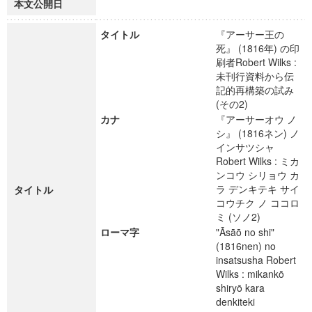
本文公開日
タイトル
『アーサー王の
死』 (1816年) の印
刷者Robert Wilks :
未刊行資料から伝
記的再構築の試み
(その2)
カナ
『アーサーオウ ノ
シ』 (1816ネン) ノ
インサツシャ
Robert Wilks : ミカ
ンコウ シリョウ カ
ラ デンキテキ サイ
タイトル
コウチク ノ ココロ
ミ (ソノ2)
ローマ字
"Āsāō no shi"
(1816nen) no
insatsusha Robert
Wilks : mikankō
shiryō kara
denkiteki