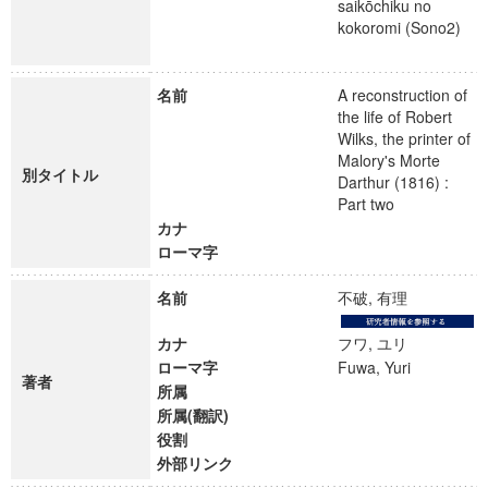
saikōchiku no
kokoromi (Sono2)
名前
A reconstruction of
the life of Robert
Wilks, the printer of
Malory's Morte
別タイトル
Darthur (1816) :
Part two
カナ
ローマ字
名前
不破, 有理
カナ
フワ, ユリ
ローマ字
Fuwa, Yuri
著者
所属
所属(翻訳)
役割
外部リンク