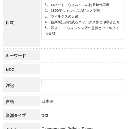
1. ロバート・ウィルクスの徒弟時代再考

2. 1800年ウィルクスの門出と家族

3. ウィルクスの足跡

目次
4. 裁判所記録に残るウィルクス像と印刷者たち

5. 最後に : ウィルクス版の意義とウィルクス
の最期
キーワード
NDC
注記
日本語
言語
text
資源タイプ
Departmental Bulletin Paper