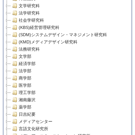
文学研究科
法学研究科
社会学研究科
(KBS)経営管理研究科
(SDM)システムデザイン・マネジメント研究科
(KMD)メディアデザイン研究科
法務研究科
文学部
経済学部
法学部
商学部
医学部
理工学部
湘南藤沢
薬学部
日吉紀要
メディアセンター
言語文化研究所