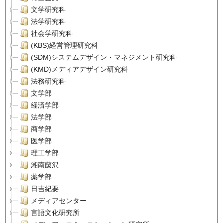
文学研究科
法学研究科
社会学研究科
(KBS)経営管理研究科
(SDM)システムデザイン・マネジメント研究科
(KMD)メディアデザイン研究科
法務研究科
文学部
経済学部
法学部
商学部
医学部
理工学部
湘南藤沢
薬学部
日吉紀要
メディアセンター
言語文化研究所