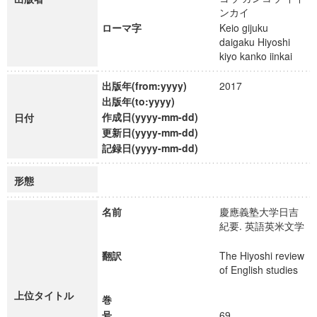
ンカイ
ローマ字
Keio gijuku
daigaku Hiyoshi
kiyo kanko iinkai
出版年(from:yyyy)
2017
出版年(to:yyyy)
作成日(yyyy-mm-dd)
日付
更新日(yyyy-mm-dd)
記録日(yyyy-mm-dd)
形態
名前
慶應義塾大学日吉
紀要. 英語英米文学
翻訳
The Hiyoshi review
of English studies
上位タイトル
巻
号
69