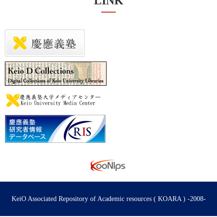
LINK
KeiO Associated Repository of Academic resources ( KOARA ) -2008-