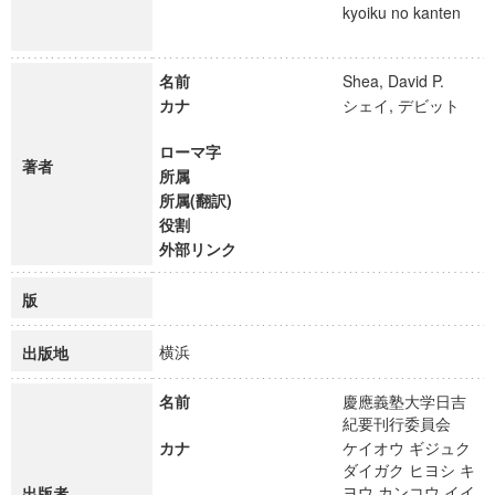
kyoiku no kanten
名前
Shea, David P.
カナ
シェイ, デビット
ローマ字
著者
所属
所属(翻訳)
役割
外部リンク
版
横浜
出版地
名前
慶應義塾大学日吉
紀要刊行委員会
カナ
ケイオウ ギジュク
ダイガク ヒヨシ キ
ヨウ カンコウ イイ
出版者