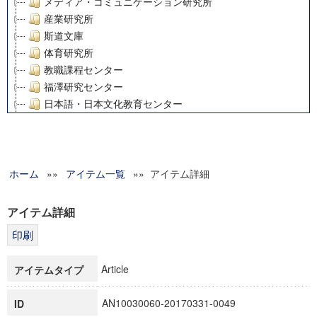
メディア・コミュニケーション研究所
産業研究所
斯道文庫
体育研究所
教職課程センター
福澤研究センター
日本語・日本文化教育センター
アート・センター
外国語教育研究センター
デジタルメディア・コンテンツ統合研究センター
ホーム
»»
グローバルリサーチインスティテュート
アイテム一覧
»» アイテム詳細
塾内助成報告書
科学研究費補助金研究成果報告書
アイテム詳細
21世紀COEプログラム
慶應義塾大学グローバルCOEプログラム市民社会ガバナンス
慶應義塾大学グローバルCOEプログラム論理と感性の先端的
Article
アイテムタイプ
博士課程教育リーディングプログラム「超成熟社会発展のサ
学術雑誌掲載論文等(8)
AN10030060-20170331-0049
ID
その他