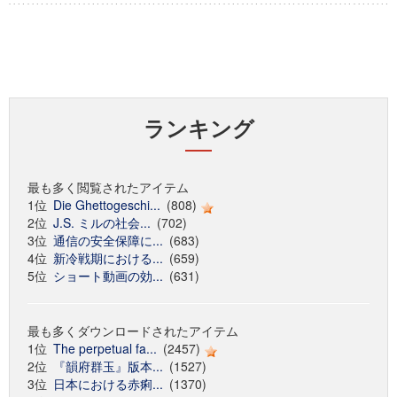
ランキング
最も多く閲覧されたアイテム
1位
Die Ghettogeschi...
(808)
2位
J.S. ミルの社会...
(702)
3位
通信の安全保障に...
(683)
4位
新冷戦期における...
(659)
5位
ショート動画の効...
(631)
最も多くダウンロードされたアイテム
1位
The perpetual fa...
(2457)
2位
『韻府群玉』版本...
(1527)
3位
日本における赤痢...
(1370)