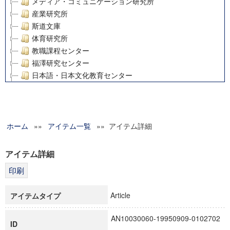
メディア・コミュニケーション研究所
産業研究所
斯道文庫
体育研究所
教職課程センター
福澤研究センター
日本語・日本文化教育センター
アート・センター
外国語教育研究センター
デジタルメディア・コンテンツ統合研究センター
ホーム
»»
グローバルリサーチインスティテュート
アイテム一覧
»» アイテム詳細
塾内助成報告書
科学研究費補助金研究成果報告書
アイテム詳細
21世紀COEプログラム
慶應義塾大学グローバルCOEプログラム市民社会ガバナンス
慶應義塾大学グローバルCOEプログラム論理と感性の先端的
Article
アイテムタイプ
博士課程教育リーディングプログラム「超成熟社会発展のサ
学術雑誌掲載論文等(8)
AN10030060-19950909-0102702
ID
その他