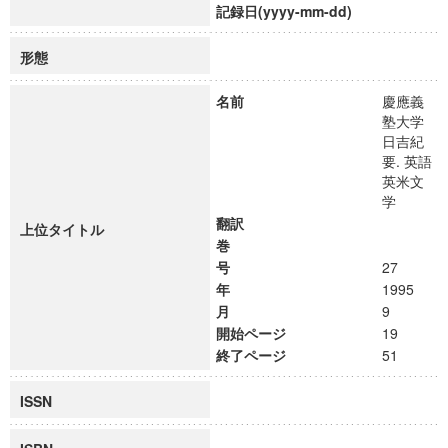
記録日(yyyy-mm-dd)
形態
名前
慶應義
塾大学
日吉紀
要. 英語
英米文
学
翻訳
上位タイトル
巻
号
27
年
1995
月
9
開始ページ
19
終了ページ
51
ISSN