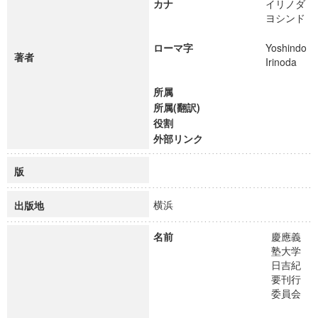
カナ
イリノダ
ヨシンド
ローマ字
Yoshindo
著者
Irinoda
所属
所属(翻訳)
役割
外部リンク
版
横浜
出版地
名前
慶應義
塾大学
日吉紀
要刊行
委員会