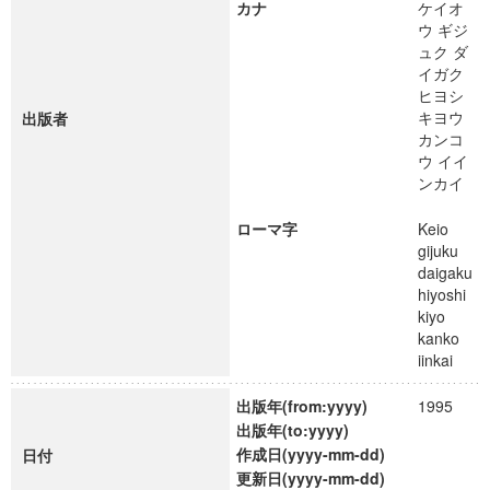
カナ
ケイオ
ウ ギジ
ュク ダ
イガク
ヒヨシ
キヨウ
出版者
カンコ
ウ イイ
ンカイ
ローマ字
Keio
gijuku
daigaku
hiyoshi
kiyo
kanko
iinkai
出版年(from:yyyy)
1995
出版年(to:yyyy)
作成日(yyyy-mm-dd)
日付
更新日(yyyy-mm-dd)