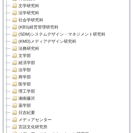
文学研究科
法学研究科
社会学研究科
(KBS)経営管理研究科
(SDM)システムデザイン・マネジメント研究科
(KMD)メディアデザイン研究科
法務研究科
文学部
経済学部
法学部
商学部
医学部
理工学部
湘南藤沢
薬学部
日吉紀要
メディアセンター
言語文化研究所