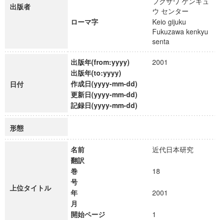
フクザワ ケンキュ
出版者
ウ センター
ローマ字
Keio gijuku
Fukuzawa kenkyu
senta
出版年(from:yyyy)
2001
出版年(to:yyyy)
作成日(yyyy-mm-dd)
日付
更新日(yyyy-mm-dd)
記録日(yyyy-mm-dd)
形態
名前
近代日本研究
翻訳
巻
18
号
上位タイトル
年
2001
月
開始ページ
1