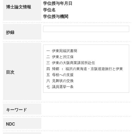
学位授与年月日
博士論文情報
学位名
学位授与機関
抄録
一 伊東宛福沢書簡

二 伊東と渋江保

三 伊東の大阪商業講習所赴任

四 帰郷 : 福沢の東海道・京阪巡遊旅行と伊東

目次
五 母校への支援

六 見舞状の交換

七 議員選挙一条
キーワード
NDC