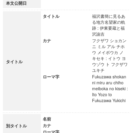
本文公開日
タイトル
福沢書簡に見るあ
る地方名望家の軌
跡 : 伊東要蔵と福
沢諭吉
カナ
フクザワ ショカン
ニ ミル アル チホ
ウ メイボウカ ノ
キセキ : イトウ ヨ
タイトル
ウゾウ ト フクザワ
ユキチ
ローマ字
Fukuzawa shokan
ni miru aru chiho
meiboka no kiseki :
Ito Yozo to
Fukuzawa Yukichi
名前
カナ
別タイトル
ローマ字