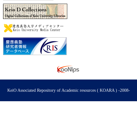
KeiO Associated Repository of Academic resources ( KOARA ) -2008-