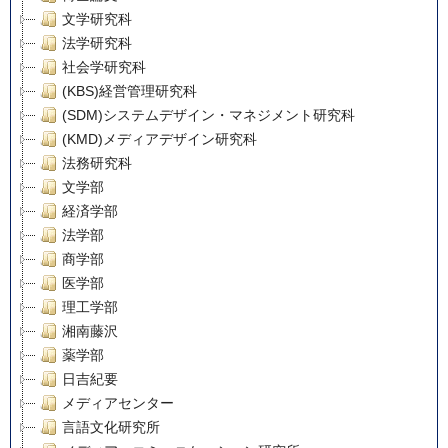
文学研究科
法学研究科
社会学研究科
(KBS)経営管理研究科
(SDM)システムデザイン・マネジメント研究科
(KMD)メディアデザイン研究科
法務研究科
文学部
経済学部
法学部
商学部
医学部
理工学部
湘南藤沢
薬学部
日吉紀要
メディアセンター
言語文化研究所