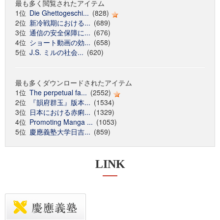
最も多く閲覧されたアイテム
1位
Die Ghettogeschi...
(828)
2位
新冷戦期における...
(689)
3位
通信の安全保障に...
(676)
4位
ショート動画の効...
(658)
5位
J.S. ミルの社会...
(620)
最も多くダウンロードされたアイテム
1位
The perpetual fa...
(2552)
2位
『韻府群玉』版本...
(1534)
3位
日本における赤痢...
(1329)
4位
Promoting Manga ...
(1053)
5位
慶應義塾大学日吉...
(859)
LINK