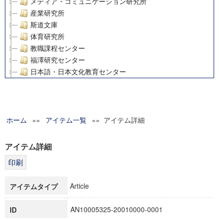
メディア・コミュニケーション研究所
産業研究所
斯道文庫
体育研究所
教職課程センター
福澤研究センター
日本語・日本文化教育センター
アート・センター
外国語教育研究センター
デジタルメディア・コンテンツ統合研究センター
ホーム
»»
グローバルリサーチインスティテュート
アイテム一覧
»» アイテム詳細
塾内助成報告書
科学研究費補助金研究成果報告書
アイテム詳細
21世紀COEプログラム
慶應義塾大学グローバルCOEプログラム市民社会ガバナンス
慶應義塾大学グローバルCOEプログラム論理と感性の先端的
Article
アイテムタイプ
博士課程教育リーディングプログラム「超成熟社会発展のサ
学術雑誌掲載論文等(8)
AN10005325-20010000-0001
ID
その他