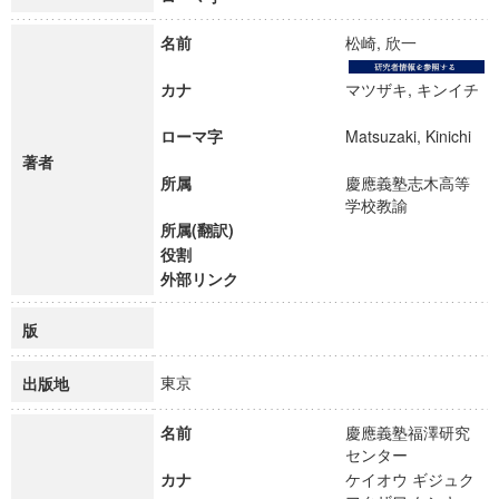
名前
松崎, 欣一
カナ
マツザキ, キンイチ
ローマ字
Matsuzaki, Kinichi
著者
所属
慶應義塾志木高等
学校教諭
所属(翻訳)
役割
外部リンク
版
東京
出版地
名前
慶應義塾福澤研究
センター
カナ
ケイオウ ギジュク