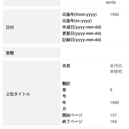
senta
出版年(from:yyyy)
1992
出版年(to:yyyy)
作成日(yyyy-mm-dd)
日付
更新日(yyyy-mm-dd)
記録日(yyyy-mm-dd)
形態
名前
近代日
本研究
翻訳
巻
9
上位タイトル
号
年
1992
月
開始ページ
137
終了ページ
164