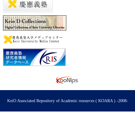
KeiO Associated Repository of Academic resources ( KOARA ) -2008-