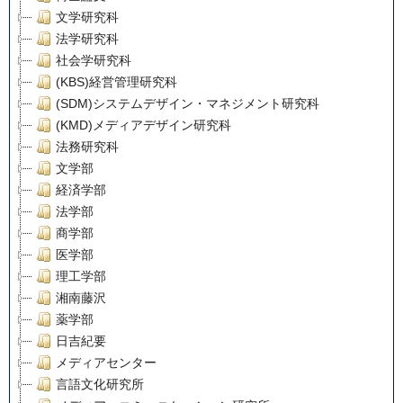
文学研究科
法学研究科
社会学研究科
(KBS)経営管理研究科
(SDM)システムデザイン・マネジメント研究科
(KMD)メディアデザイン研究科
法務研究科
文学部
経済学部
法学部
商学部
医学部
理工学部
湘南藤沢
薬学部
日吉紀要
メディアセンター
言語文化研究所