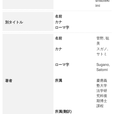
shisoteki
imi
名前
カナ
別タイトル
ローマ字
名前
菅野, 聡
美
カナ
スガノ,
サトミ
ローマ字
Sugano,
Satomi
所属
慶應義
著者
塾大学
法学研
究科後
期博士
課程
所属(翻訳)