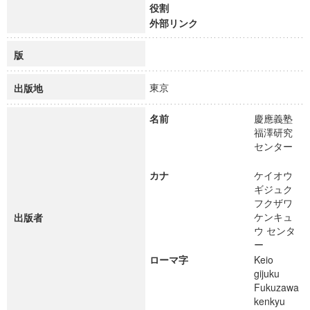
役割
外部リンク
版
東京
出版地
名前
慶應義塾
福澤研究
センター
カナ
ケイオウ
ギジュク
フクザワ
ケンキュ
出版者
ウ センタ
ー
ローマ字
Keio
gijuku
Fukuzawa
kenkyu