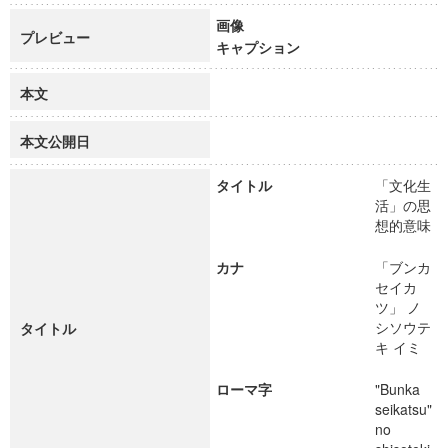
画像
プレビュー
キャプション
本文
本文公開日
タイトル
「文化生
活」の思
想的意味
カナ
「ブンカ
セイカ
ツ」 ノ
シソウテ
タイトル
キ イミ
ローマ字
"Bunka
seikatsu"
no