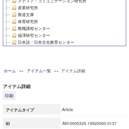
メディア・コミュニケーション研究所
産業研究所
斯道文庫
体育研究所
教職課程センター
福澤研究センター
日本語・日本文化教育センター
アート・センター
外国語教育研究センター
デジタルメディア・コンテンツ統合研究センター
ホーム
»»
グローバルリサーチインスティテュート
アイテム一覧
»» アイテム詳細
塾内助成報告書
科学研究費補助金研究成果報告書
アイテム詳細
21世紀COEプログラム
慶應義塾大学グローバルCOEプログラム市民社会ガバナンス
慶應義塾大学グローバルCOEプログラム論理と感性の先端的
Article
アイテムタイプ
博士課程教育リーディングプログラム「超成熟社会発展のサ
学術雑誌掲載論文等(8)
AN10005325-19920000-0137
ID
その他