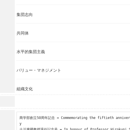
集団志向
共同体
水平的集団主義
バリュー・マネジメント
組織文化
商学部創立50周年記念 = Commemorating the fiftieth annivers
y

十川廣國教授退任記念号 = In honour of Professor Hirokuni So