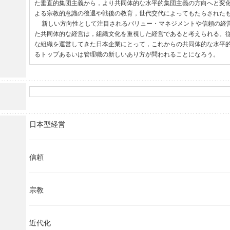
た垂直的集団主義から，より共同体的な水平的集団主義の方向へと変
よる宗教的意識の後退や戦後の教育，世代交代によってもたらされたも
  新しい方向性として注目されるバリュー・マネジメントや信頼の経営といった信頼を基にし
た共同体的な経営は，組織文化を重視した経営であると考えられる。
な組織を運営してきた日本企業にとって，これからの共同体的な水平
るトップあるいは管理職の新しいあり方が問われることになろう。
日本型経営
信頼
宗教
近代化