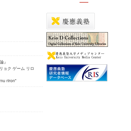
理論』
リョク ゲーム リロ
gemu riron"