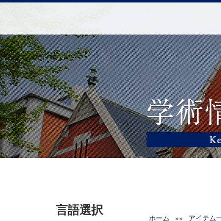
言語選択
ホーム
»»
アイテム