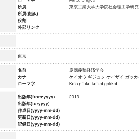
所属
東京工業大学大学院社会理工学研
所属(翻訳)
役割
外部リンク
東京
名前
慶應義塾経済学会
カナ
ケイオウ ギジュク ケイザイ ガ
ローマ字
Keio gijuku keizai gakkai
出版年(from:yyyy)
2013
出版年(to:yyyy)
ンス教育研究センター
作成日(yyyy-mm-dd)
端的教育研究拠点
更新日(yyyy-mm-dd)
のサイエンス」
記録日(yyyy-mm-dd)