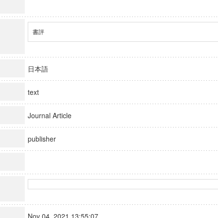
書評
日本語
text
Journal Article
publisher
Nov 04, 2021 13:55:07