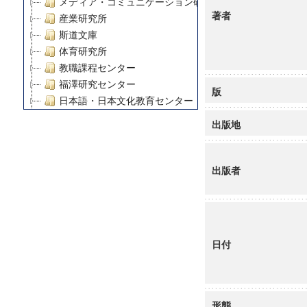
メディア・コミュニケーション研究所
著者
産業研究所
斯道文庫
体育研究所
教職課程センター
福澤研究センター
版
日本語・日本文化教育センター
アート・センター
出版地
外国語教育研究センター
デジタルメディア・コンテンツ統合研究センター
グローバルリサーチインスティテュート
出版者
塾内助成報告書
科学研究費補助金研究成果報告書
21世紀COEプログラム
慶應義塾大学グローバルCOEプログラム市民社会ガバナ
日付
慶應義塾大学グローバルCOEプログラム論理と感性の先
博士課程教育リーディングプログラム「超成熟社会発展
学術雑誌掲載論文等(8)
その他
形態