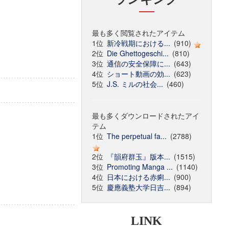
最も多く閲覧されたアイテム
1位
新冷戦期における...
(910)
2位
Die Ghettogeschi...
(810)
3位
通信の安全保障に...
(643)
4位
ショート動画の効...
(623)
5位
J.S. ミルの社会...
(460)
最も多くダウンロードされたアイ
テム
1位
The perpetual fa...
(2788)
2位
『韻府群玉』版本...
(1515)
3位
Promoting Manga ...
(1140)
4位
日本における赤痢...
(900)
5位
慶應義塾大学日吉...
(894)
LINK