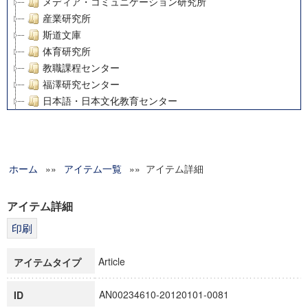
メディア・コミュニケーション研究所
産業研究所
斯道文庫
体育研究所
教職課程センター
福澤研究センター
日本語・日本文化教育センター
アート・センター
外国語教育研究センター
デジタルメディア・コンテンツ統合研究センター
ホーム
»»
グローバルリサーチインスティテュート
アイテム一覧
»» アイテム詳細
塾内助成報告書
科学研究費補助金研究成果報告書
アイテム詳細
21世紀COEプログラム
慶應義塾大学グローバルCOEプログラム市民社会ガバナンス
慶應義塾大学グローバルCOEプログラム論理と感性の先端的
Article
アイテムタイプ
博士課程教育リーディングプログラム「超成熟社会発展のサ
学術雑誌掲載論文等(8)
AN00234610-20120101-0081
ID
その他