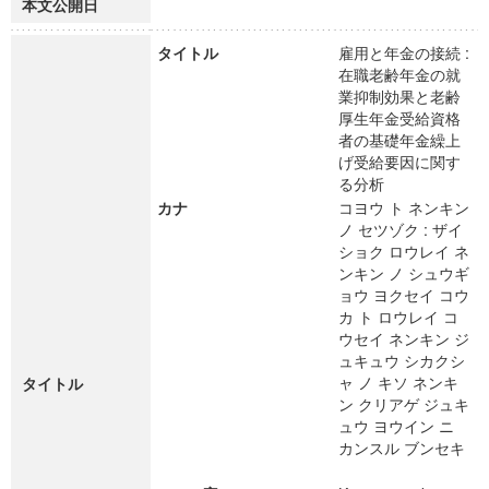
本文公開日
タイトル
雇用と年金の接続 :
在職老齢年金の就
業抑制効果と老齢
厚生年金受給資格
者の基礎年金繰上
げ受給要因に関す
る分析
カナ
コヨウ ト ネンキン
ノ セツゾク : ザイ
ショク ロウレイ ネ
ンキン ノ シュウギ
ョウ ヨクセイ コウ
カ ト ロウレイ コ
ウセイ ネンキン ジ
ュキュウ シカクシ
ャ ノ キソ ネンキ
タイトル
ン クリアゲ ジュキ
ュウ ヨウイン ニ
カンスル ブンセキ