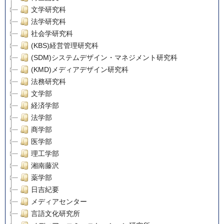
文学研究科
法学研究科
社会学研究科
(KBS)経営管理研究科
(SDM)システムデザイン・マネジメント研究科
(KMD)メディアデザイン研究科
法務研究科
文学部
経済学部
法学部
商学部
医学部
理工学部
湘南藤沢
薬学部
日吉紀要
メディアセンター
言語文化研究所