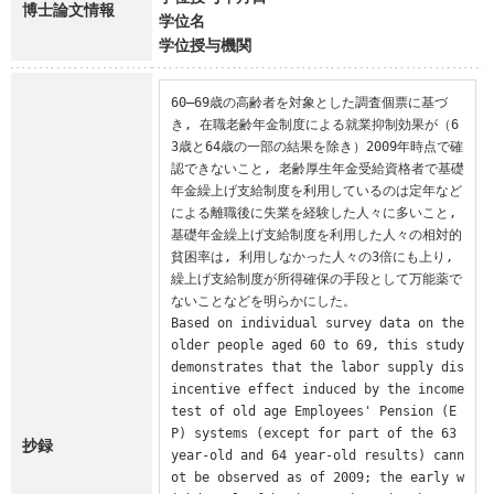
博士論文情報
学位名
学位授与機関
60–69歳の高齢者を対象とした調査個票に基づ
き, 在職老齢年金制度による就業抑制効果が（6
3歳と64歳の一部の結果を除き）2009年時点で確
認できないこと, 老齢厚生年金受給資格者で基礎
年金繰上げ支給制度を利用しているのは定年など
による離職後に失業を経験した人々に多いこと, 
基礎年金繰上げ支給制度を利用した人々の相対的
貧困率は, 利用しなかった人々の3倍にも上り, 
繰上げ支給制度が所得確保の手段として万能薬で
ないことなどを明らかにした。

Based on individual survey data on the 
older people aged 60 to 69, this study 
demonstrates that the labor supply dis
incentive effect induced by the income 
test of old age Employees' Pension (E
P) systems (except for part of the 63 
抄録
year-old and 64 year-old results) cann
ot be observed as of 2009; the early w