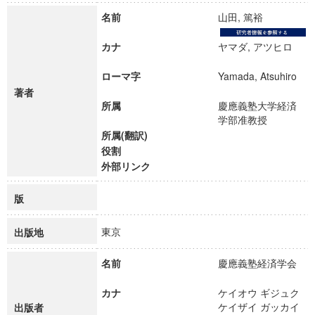
名前
山田, 篤裕
カナ
ヤマダ, アツヒロ
ローマ字
Yamada, Atsuhiro
著者
所属
慶應義塾大学経済
学部准教授
所属(翻訳)
役割
外部リンク
版
東京
出版地
名前
慶應義塾経済学会
カナ
ケイオウ ギジュク
ケイザイ ガッカイ
出版者