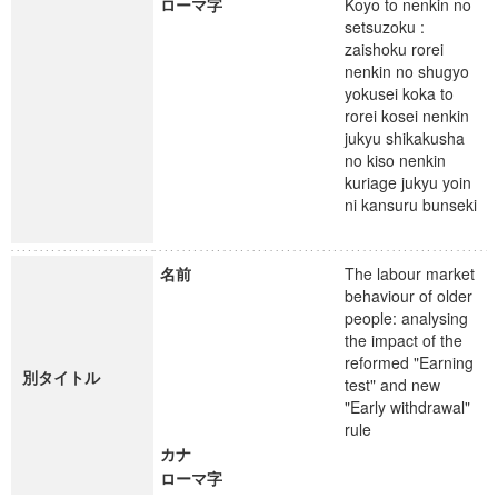
ローマ字
Koyo to nenkin no
setsuzoku :
zaishoku rorei
nenkin no shugyo
yokusei koka to
rorei kosei nenkin
jukyu shikakusha
no kiso nenkin
kuriage jukyu yoin
ni kansuru bunseki
名前
The labour market
behaviour of older
people: analysing
the impact of the
reformed "Earning
別タイトル
test" and new
"Early withdrawal"
rule
カナ
ローマ字