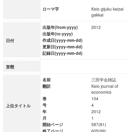
ローマ字
Keio gijuku keizai
gakkai
出版年(from:yyyy)
2012
出版年(to:yyyy)
作成日(yyyy-mm-dd)
日付
更新日(yyyy-mm-dd)
記録日(yyyy-mm-dd)
形態
名前
三田学会雑誌
翻訳
Keio journal of
economics
巻
104
号
4
上位タイトル
年
2012
月
1
開始ページ
587(81)
終了ページ
605(99)