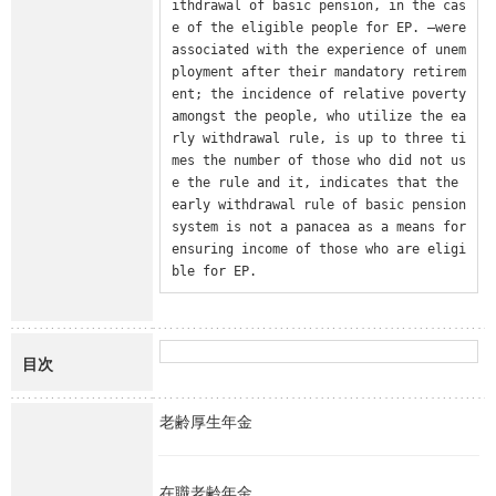
ithdrawal of basic pension, in the cas
e of the eligible people for EP. –were 
associated with the experience of unem
ployment after their mandatory retirem
ent; the incidence of relative poverty 
amongst the people, who utilize the ea
rly withdrawal rule, is up to three ti
mes the number of those who did not us
e the rule and it, indicates that the 
early withdrawal rule of basic pension 
system is not a panacea as a means for 
ensuring income of those who are eligi
ble for EP.
目次
老齢厚生年金
在職老齢年金