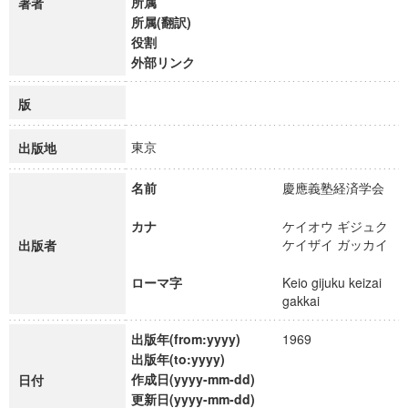
所属
著者
所属(翻訳)
役割
外部リンク
版
東京
出版地
名前
慶應義塾経済学会
カナ
ケイオウ ギジュク
ケイザイ ガッカイ
出版者
ローマ字
Keio gijuku keizai
gakkai
出版年(from:yyyy)
1969
出版年(to:yyyy)
作成日(yyyy-mm-dd)
日付
更新日(yyyy-mm-dd)