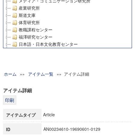
メディア・コミュニケーション研究所
産業研究所
斯道文庫
体育研究所
教職課程センター
福澤研究センター
日本語・日本文化教育センター
アート・センター
外国語教育研究センター
デジタルメディア・コンテンツ統合研究センター
ホーム
»»
グローバルリサーチインスティテュート
アイテム一覧
»» アイテム詳細
塾内助成報告書
科学研究費補助金研究成果報告書
アイテム詳細
21世紀COEプログラム
慶應義塾大学グローバルCOEプログラム市民社会ガバナンス
慶應義塾大学グローバルCOEプログラム論理と感性の先端的
Article
アイテムタイプ
博士課程教育リーディングプログラム「超成熟社会発展のサ
学術雑誌掲載論文等(8)
AN00234610-19690601-0129
ID
その他