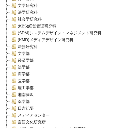
文学研究科
法学研究科
社会学研究科
(KBS)経営管理研究科
(SDM)システムデザイン・マネジメント研究科
(KMD)メディアデザイン研究科
法務研究科
文学部
経済学部
法学部
商学部
医学部
理工学部
湘南藤沢
薬学部
日吉紀要
メディアセンター
言語文化研究所