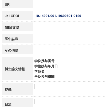
URI
10.14991/001.19690601-0129
JaLCDOI
NII論文ID
医中誌ID
その他ID
学位授与番号
学位授与年月日
博士論文情報
学位名
学位授与機関
抄録
目次