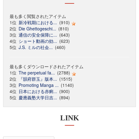
最も多く閲覧されたアイテム
1位
新冷戦期における...
(910)
2位
Die Ghettogeschi...
(810)
3位
通信の安全保障に...
(643)
4位
ショート動画の効...
(623)
5位
J.S. ミルの社会...
(460)
最も多くダウンロードされたアイテム
1位
The perpetual fa...
(2788)
2位
『韻府群玉』版本...
(1515)
3位
Promoting Manga ...
(1140)
4位
日本における赤痢...
(900)
5位
慶應義塾大学日吉...
(894)
LINK