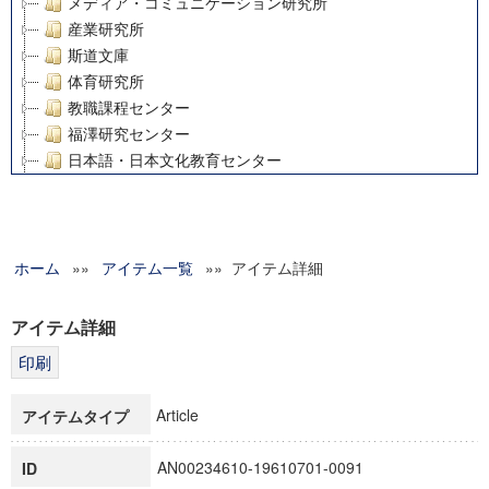
メディア・コミュニケーション研究所
産業研究所
斯道文庫
体育研究所
教職課程センター
福澤研究センター
日本語・日本文化教育センター
アート・センター
外国語教育研究センター
デジタルメディア・コンテンツ統合研究センター
ホーム
»»
グローバルリサーチインスティテュート
アイテム一覧
»» アイテム詳細
塾内助成報告書
科学研究費補助金研究成果報告書
アイテム詳細
21世紀COEプログラム
慶應義塾大学グローバルCOEプログラム市民社会ガバナンス
慶應義塾大学グローバルCOEプログラム論理と感性の先端的
Article
アイテムタイプ
博士課程教育リーディングプログラム「超成熟社会発展のサ
学術雑誌掲載論文等(8)
AN00234610-19610701-0091
ID
その他