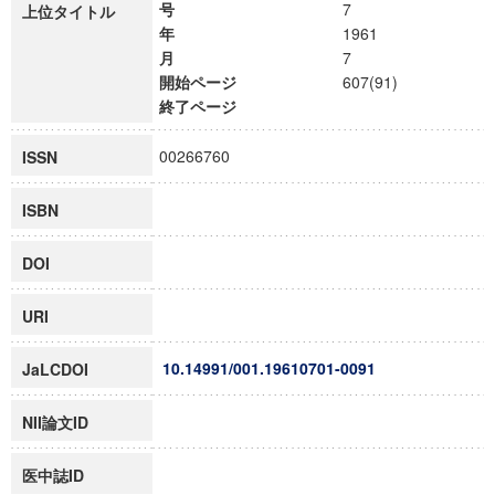
号
7
上位タイトル
年
1961
月
7
開始ページ
607(91)
終了ページ
00266760
ISSN
ISBN
DOI
URI
10.14991/001.19610701-0091
JaLCDOI
NII論文ID
医中誌ID