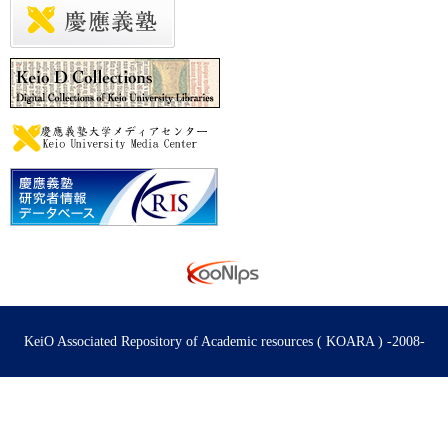
KeiO Associated Repository of Academic resources ( KOARA ) -2008-