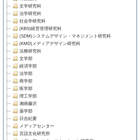
文学研究科
法学研究科
社会学研究科
(KBS)経営管理研究科
(SDM)システムデザイン・マネジメント研究科
(KMD)メディアデザイン研究科
法務研究科
文学部
経済学部
法学部
商学部
医学部
理工学部
湘南藤沢
薬学部
日吉紀要
メディアセンター
言語文化研究所