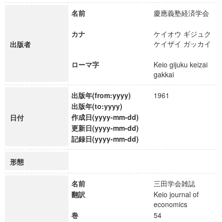
名前
慶應義塾経済学会
カナ
ケイオウ ギジュク
ケイザイ ガッカイ
出版者
ローマ字
Keio gijuku keizai
gakkai
出版年(from:yyyy)
1961
出版年(to:yyyy)
作成日(yyyy-mm-dd)
日付
更新日(yyyy-mm-dd)
記録日(yyyy-mm-dd)
形態
名前
三田学会雑誌
翻訳
Keio journal of
economics
巻
54