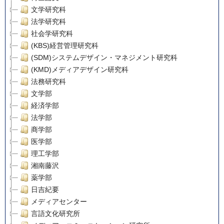
文学研究科
法学研究科
社会学研究科
(KBS)経営管理研究科
(SDM)システムデザイン・マネジメント研究科
(KMD)メディアデザイン研究科
法務研究科
文学部
経済学部
法学部
商学部
医学部
理工学部
湘南藤沢
薬学部
日吉紀要
メディアセンター
言語文化研究所