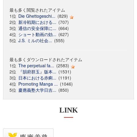
最も多く閲覧されたアイテム
1位
Die Ghettogeschi...
(829)
2位
新冷戦期における...
(707)
3位
通信の安全保障に...
(664)
4位
ショート動画の効...
(627)
5位
J.S. ミルの社会...
(555)
最も多くダウンロードされたアイテム
1位
The perpetual fa...
(2583)
2位
『韻府群玉』版本...
(1531)
3位
日本における赤痢...
(1191)
4位
Promoting Manga ...
(1046)
5位
慶應義塾大学日吉...
(850)
LINK