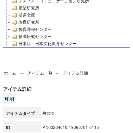
メディア・コミュニケーション研究所
産業研究所
斯道文庫
体育研究所
教職課程センター
福澤研究センター
日本語・日本文化教育センター
アート・センター
外国語教育研究センター
デジタルメディア・コンテンツ統合研究センター
ホーム
»»
グローバルリサーチインスティテュート
アイテム一覧
»» アイテム詳細
塾内助成報告書
科学研究費補助金研究成果報告書
アイテム詳細
21世紀COEプログラム
慶應義塾大学グローバルCOEプログラム市民社会ガバナンス
慶應義塾大学グローバルCOEプログラム論理と感性の先端的
Article
アイテムタイプ
博士課程教育リーディングプログラム「超成熟社会発展のサ
学術雑誌掲載論文等(8)
AN00234610-19360701-0115
ID
その他