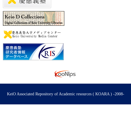
KeiO Associated Repository of Academic resources ( KOARA ) -2008-