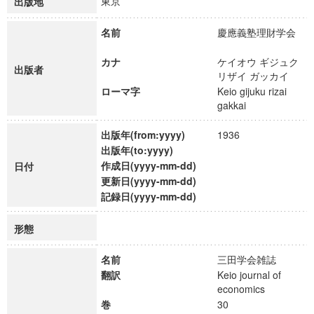
東京
出版地
名前
慶應義塾理財学会
カナ
ケイオウ ギジュク
出版者
リザイ ガッカイ
ローマ字
Keio gijuku rizai
gakkai
出版年(from:yyyy)
1936
出版年(to:yyyy)
作成日(yyyy-mm-dd)
日付
更新日(yyyy-mm-dd)
記録日(yyyy-mm-dd)
形態
名前
三田学会雑誌
翻訳
Keio journal of
economics
巻
30