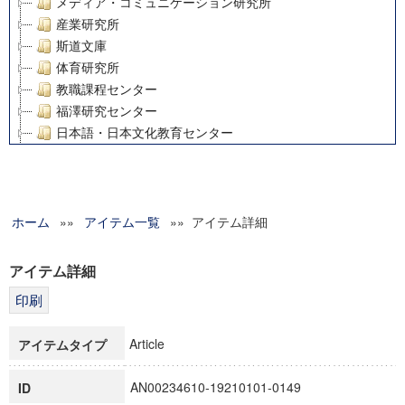
メディア・コミュニケーション研究所
産業研究所
斯道文庫
体育研究所
教職課程センター
福澤研究センター
日本語・日本文化教育センター
アート・センター
外国語教育研究センター
デジタルメディア・コンテンツ統合研究センター
ホーム
»»
グローバルリサーチインスティテュート
アイテム一覧
»» アイテム詳細
塾内助成報告書
科学研究費補助金研究成果報告書
アイテム詳細
21世紀COEプログラム
慶應義塾大学グローバルCOEプログラム市民社会ガバナンス
慶應義塾大学グローバルCOEプログラム論理と感性の先端的
Article
アイテムタイプ
博士課程教育リーディングプログラム「超成熟社会発展のサ
学術雑誌掲載論文等(8)
AN00234610-19210101-0149
ID
その他