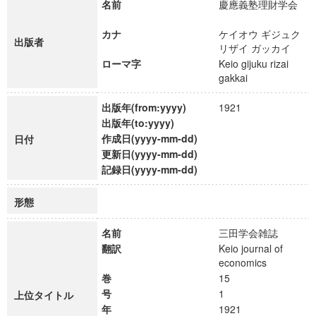
名前
慶應義塾理財学会
カナ
ケイオウ ギジュク
出版者
リザイ ガッカイ
ローマ字
Keio gijuku rizai
gakkai
出版年(from:yyyy)
1921
出版年(to:yyyy)
作成日(yyyy-mm-dd)
日付
更新日(yyyy-mm-dd)
記録日(yyyy-mm-dd)
形態
名前
三田学会雑誌
翻訳
Keio journal of
economics
巻
15
号
1
上位タイトル
年
1921