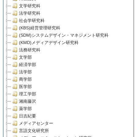
文学研究科
法学研究科
社会学研究科
(KBS)経営管理研究科
(SDM)システムデザイン・マネジメント研究科
(KMD)メディアデザイン研究科
法務研究科
文学部
経済学部
法学部
商学部
医学部
理工学部
湘南藤沢
薬学部
日吉紀要
メディアセンター
言語文化研究所