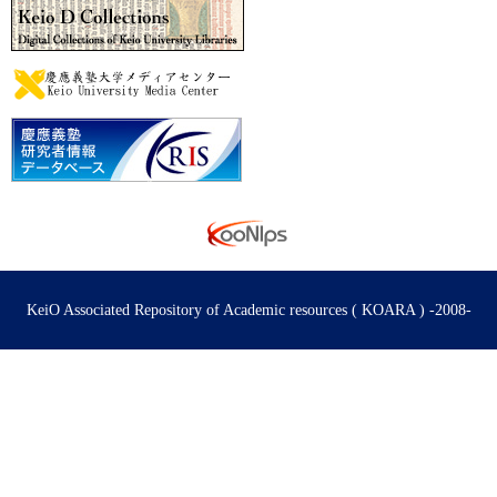
KeiO Associated Repository of Academic resources ( KOARA ) -2008-