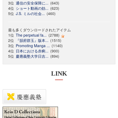
3位
通信の安全保障に...
(643)
4位
ショート動画の効...
(623)
5位
J.S. ミルの社会...
(460)
最も多くダウンロードされたアイテム
1位
The perpetual fa...
(2788)
2位
『韻府群玉』版本...
(1515)
3位
Promoting Manga ...
(1140)
4位
日本における赤痢...
(900)
5位
慶應義塾大学日吉...
(894)
LINK