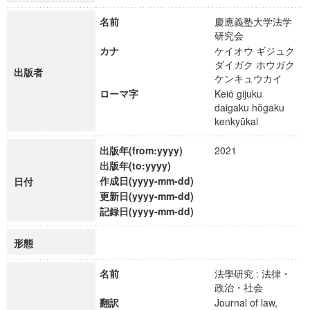
名前
慶應義塾大学法学
研究会
カナ
ケイオウ ギジュク
ダイガク ホウガク
出版者
ケンキュウカイ
ローマ字
Keiō gijuku
daigaku hōgaku
kenkyūkai
出版年(from:yyyy)
2021
出版年(to:yyyy)
作成日(yyyy-mm-dd)
日付
更新日(yyyy-mm-dd)
記録日(yyyy-mm-dd)
形態
名前
法學研究 : 法律・
政治・社会
翻訳
Journal of law,