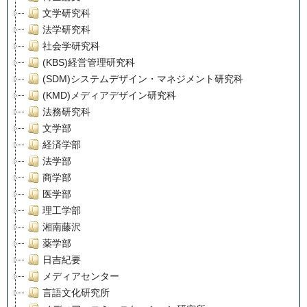
文学研究科
法学研究科
社会学研究科
(KBS)経営管理研究科
(SDM)システムデザイン・マネジメント研究科
(KMD)メディアデザイン研究科
法務研究科
文学部
経済学部
法学部
商学部
医学部
理工学部
湘南藤沢
薬学部
日吉紀要
メディアセンター
言語文化研究所