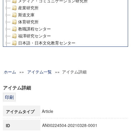
メディア・コミュニケーション研究所
産業研究所
斯道文庫
体育研究所
教職課程センター
福澤研究センター
日本語・日本文化教育センター
アート・センター
外国語教育研究センター
デジタルメディア・コンテンツ統合研究センター
ホーム
»»
グローバルリサーチインスティテュート
アイテム一覧
»» アイテム詳細
塾内助成報告書
科学研究費補助金研究成果報告書
アイテム詳細
21世紀COEプログラム
慶應義塾大学グローバルCOEプログラム市民社会ガバナンス
慶應義塾大学グローバルCOEプログラム論理と感性の先端的
Article
アイテムタイプ
博士課程教育リーディングプログラム「超成熟社会発展のサ
学術雑誌掲載論文等(8)
AN00224504-20210328-0001
ID
その他