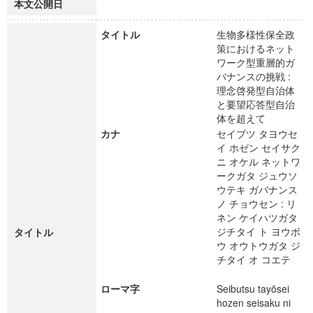
本文公開日
タイトル
生物多様性保全政
策におけるネット
ワーク型重層的ガ
バナンスの挑戦 :
理念啓発型自治体
と要望応答型自治
体を超えて
カナ
セイブツ タヨウセ
イ ホゼン セイサク
ニ オケル ネットワ
ークガタ ジュウソ
ウテキ ガバナンス
ノ チョウセン : リ
ネン ケイハツガタ
ジチタイ ト ヨウボ
タイトル
ウ オウトウガタ ジ
チタイ オ コエテ
ローマ字
Seibutsu tayōsei
hozen seisaku ni