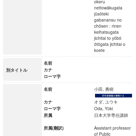
okeru
nettowākugata
jūsōteki
gabanansu no
chōsen : rinen
keihatsugata
jichitai to yōbō
ōtōgata jichitai o
koete
名前
カナ
別タイトル
ローマ字
名前
小田, 勇樹
カナ
オダ, ユウキ
ローマ字
Oda, Yūki
所属
日本大学専任講師
所属(翻訳)
Assistant professor
of Public