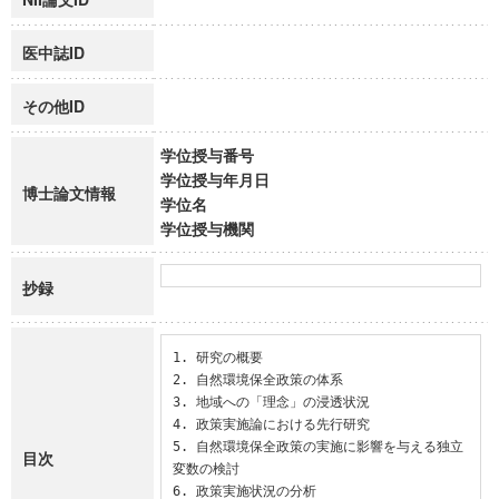
医中誌ID
その他ID
学位授与番号
学位授与年月日
博士論文情報
学位名
学位授与機関
抄録
1. 研究の概要

2. 自然環境保全政策の体系

3. 地域への「理念」の浸透状況

4. 政策実施論における先行研究

5. 自然環境保全政策の実施に影響を与える独立
目次
変数の検討

6. 政策実施状況の分析
