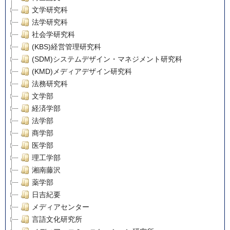
文学研究科
法学研究科
社会学研究科
(KBS)経営管理研究科
(SDM)システムデザイン・マネジメント研究科
(KMD)メディアデザイン研究科
法務研究科
文学部
経済学部
法学部
商学部
医学部
理工学部
湘南藤沢
薬学部
日吉紀要
メディアセンター
言語文化研究所