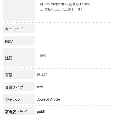
四 パリ和約における紛争処理の構造

五 総括(以上、八五巻十一号)
キーワード
NDC
論説
注記
日本語
言語
text
資源タイプ
Journal Article
ジャンル
publisher
著者版フラグ