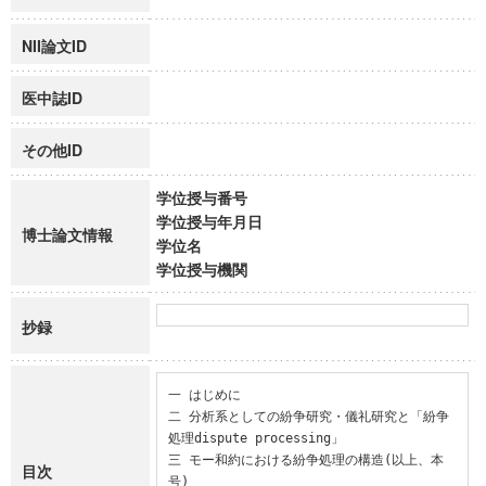
NII論文ID
医中誌ID
その他ID
学位授与番号
学位授与年月日
博士論文情報
学位名
学位授与機関
抄録
一 はじめに

二 分析系としての紛争研究・儀礼研究と「紛争
処理dispute processing」

三 モー和約における紛争処理の構造(以上、本
目次
号)
