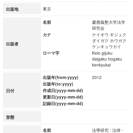
東京
出版地
名前
慶應義塾大学法学
研究会
カナ
ケイオウ ギジュク
ダイガク ホウガク
出版者
ケンキュウカイ
ローマ字
Keio gijuku
daigaku hogaku
kenkyukai
出版年(from:yyyy)
2012
出版年(to:yyyy)
作成日(yyyy-mm-dd)
日付
更新日(yyyy-mm-dd)
記録日(yyyy-mm-dd)
形態
名前
法學研究 : 法律・