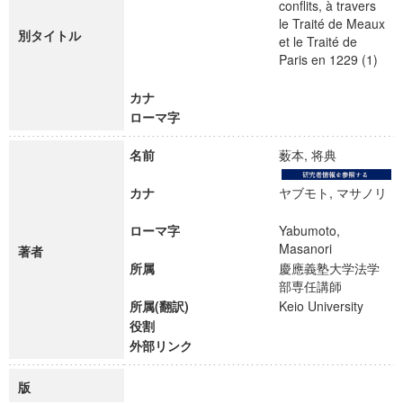
conflits, à travers
le Traité de Meaux
別タイトル
et le Traité de
Paris en 1229 (1)
カナ
ローマ字
名前
薮本, 将典
カナ
ヤブモト, マサノリ
ローマ字
Yabumoto,
Masanori
著者
所属
慶應義塾大学法学
部専任講師
所属(翻訳)
Keio University
役割
外部リンク
版