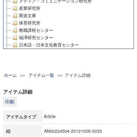
メディア・コミュニケーション研究所
産業研究所
斯道文庫
体育研究所
教職課程センター
福澤研究センター
日本語・日本文化教育センター
アート・センター
外国語教育研究センター
デジタルメディア・コンテンツ統合研究センター
ホーム
»»
グローバルリサーチインスティテュート
アイテム一覧
»» アイテム詳細
塾内助成報告書
科学研究費補助金研究成果報告書
アイテム詳細
21世紀COEプログラム
慶應義塾大学グローバルCOEプログラム市民社会ガバナンス
慶應義塾大学グローバルCOEプログラム論理と感性の先端的
Article
アイテムタイプ
博士課程教育リーディングプログラム「超成熟社会発展のサ
学術雑誌掲載論文等(8)
AN00224504-20121028-0033
ID
その他