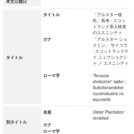
本文公開日
タイトル
「アルスター植
民」再考 : スコッ
トランド系入植者
のエスニシティ
カナ
「アルスター ショ
クミン」 サイコウ
: スコットランドケ
イ ニュウショクシ
タイトル
ャ ノ エスニシティ
ローマ字
"Arusuta
shokumin" saiko :
Sukottorandokei
nyushokusha no
esunishiti
名前
Ulster Plantationʼ
revisited
別タイトル
カナ
ローマ字