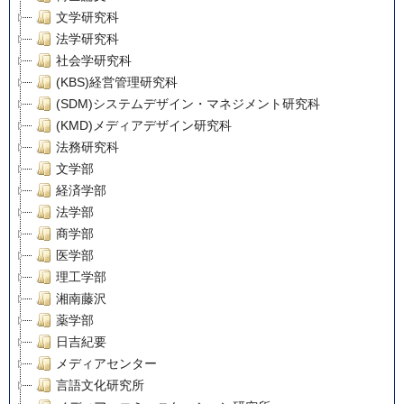
文学研究科
法学研究科
社会学研究科
(KBS)経営管理研究科
(SDM)システムデザイン・マネジメント研究科
(KMD)メディアデザイン研究科
法務研究科
文学部
経済学部
法学部
商学部
医学部
理工学部
湘南藤沢
薬学部
日吉紀要
メディアセンター
言語文化研究所