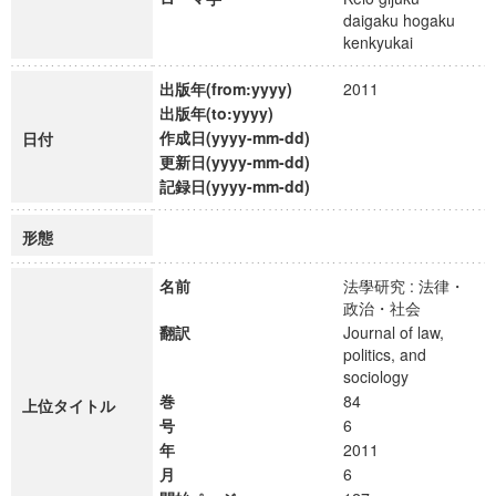
daigaku hogaku
kenkyukai
出版年(from:yyyy)
2011
出版年(to:yyyy)
作成日(yyyy-mm-dd)
日付
更新日(yyyy-mm-dd)
記録日(yyyy-mm-dd)
形態
名前
法學研究 : 法律・
政治・社会
翻訳
Journal of law,
politics, and
sociology
巻
84
上位タイトル
号
6
年
2011
月
6