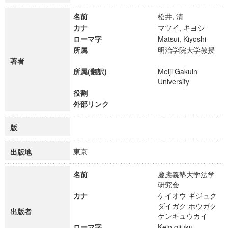
名前
松井, 清
カナ
マツイ, キヨシ
ローマ字
Matsui, Kiyoshi
所属
明治学院大学教授
著者
所属(翻訳)
Meiji Gakuin
University
役割
外部リンク
版
東京
出版地
名前
慶應義塾大学法学
研究会
カナ
ケイオウ ギジュク
ダイガク ホウガク
出版者
ケンキュウカイ
ローマ字
Keio gijuku