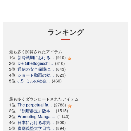
ランキング
最も多く閲覧されたアイテム
1位
新冷戦期における...
(910)
2位
Die Ghettogeschi...
(810)
3位
通信の安全保障に...
(643)
4位
ショート動画の効...
(623)
5位
J.S. ミルの社会...
(460)
最も多くダウンロードされたアイテム
1位
The perpetual fa...
(2788)
2位
『韻府群玉』版本...
(1515)
3位
Promoting Manga ...
(1140)
4位
日本における赤痢...
(900)
5位
慶應義塾大学日吉...
(894)