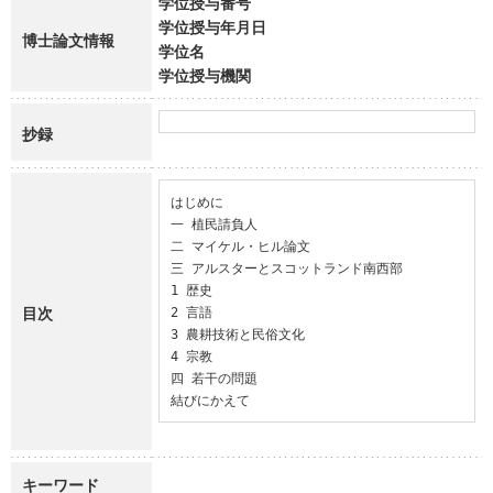
学位授与番号
学位授与年月日
博士論文情報
学位名
学位授与機関
抄録
はじめに

一 植民請負人

二 マイケル・ヒル論文

三 アルスターとスコットランド南西部

1 歴史

目次
2 言語

3 農耕技術と民俗文化

4 宗教

四 若干の問題

結びにかえて
キーワード