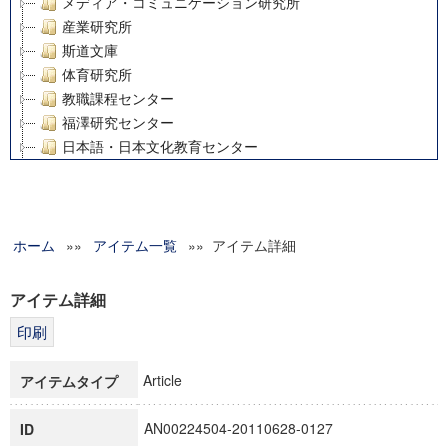
メディア・コミュニケーション研究所
産業研究所
斯道文庫
体育研究所
教職課程センター
福澤研究センター
日本語・日本文化教育センター
アート・センター
外国語教育研究センター
デジタルメディア・コンテンツ統合研究センター
ホーム
»»
グローバルリサーチインスティテュート
アイテム一覧
»» アイテム詳細
塾内助成報告書
科学研究費補助金研究成果報告書
アイテム詳細
21世紀COEプログラム
慶應義塾大学グローバルCOEプログラム市民社会ガバナンス
慶應義塾大学グローバルCOEプログラム論理と感性の先端的
Article
アイテムタイプ
博士課程教育リーディングプログラム「超成熟社会発展のサ
学術雑誌掲載論文等(8)
AN00224504-20110628-0127
ID
その他