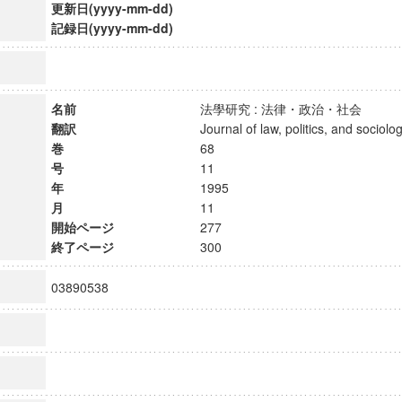
更新日(yyyy-mm-dd)
記録日(yyyy-mm-dd)
名前
法學研究 : 法律・政治・社会
翻訳
Journal of law, politics, and soci
巻
68
号
11
年
1995
月
11
開始ページ
277
終了ページ
300
03890538