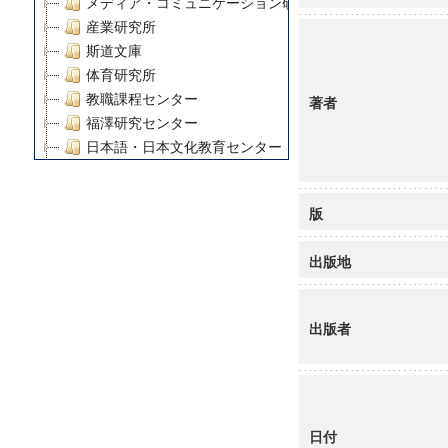
メディア・コミュニケーション研究所
産業研究所
斯道文庫
体育研究所
教職課程センター
著者
福澤研究センター
日本語・日本文化教育センター
アート・センター
外国語教育研究センター
版
デジタルメディア・コンテンツ統合研究センター
グローバルリサーチインスティテュート
出版地
塾内助成報告書
科学研究費補助金研究成果報告書
21世紀COEプログラム
出版者
慶應義塾大学グローバルCOEプログラム市民社会ガバナ
慶應義塾大学グローバルCOEプログラム論理と感性の先
博士課程教育リーディングプログラム「超成熟社会発展
学術雑誌掲載論文等(8)
日付
その他