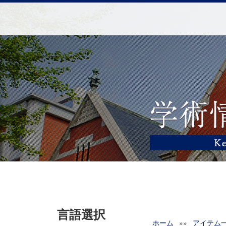
言語選択
ホーム
»»
アイテム