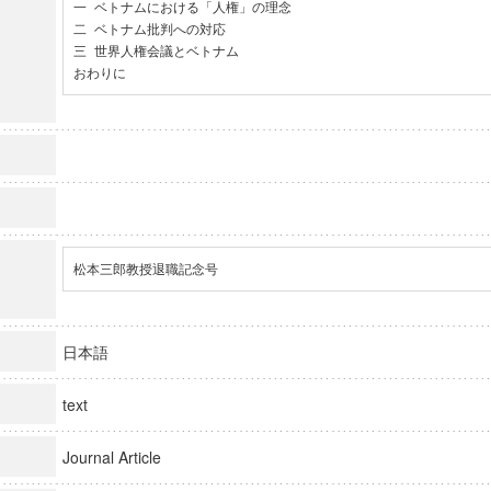
一 ベトナムにおける「人権」の理念

二 ベトナム批判への対応

三 世界人権会議とベトナム

おわりに
松本三郎教授退職記念号
日本語
text
Journal Article