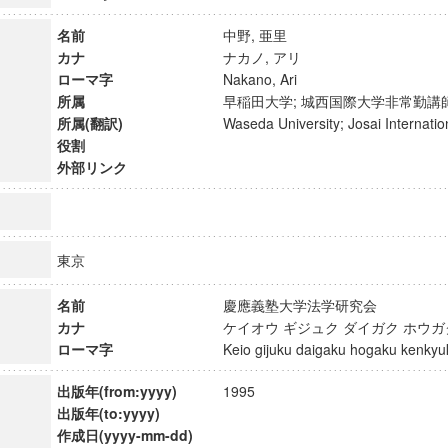
名前
中野, 亜里
カナ
ナカノ, アリ
ローマ字
Nakano, Ari
所属
早稲田大学; 城西国際大学非常勤
所属(翻訳)
Waseda University; Josai Internat
役割
外部リンク
東京
名前
慶應義塾大学法学研究会
カナ
ケイオウ ギジュク ダイガク ホウ
ンス教育研究センター
ローマ字
Keio gijuku daigaku hogaku kenk
端的教育研究拠点
のサイエンス」
出版年(from:yyyy)
1995
出版年(to:yyyy)
作成日(yyyy-mm-dd)