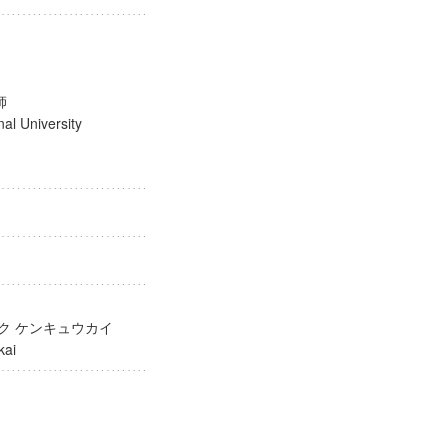
講師
ional University
ガク ケンキュウカイ
yukai