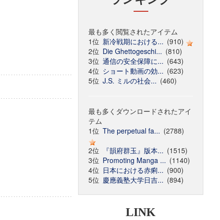
最も多く閲覧されたアイテム
1位
新冷戦期における...
(910)
2位
Die Ghettogeschi...
(810)
3位
通信の安全保障に...
(643)
4位
ショート動画の効...
(623)
5位
J.S. ミルの社会...
(460)
最も多くダウンロードされたアイ
テム
1位
The perpetual fa...
(2788)
2位
『韻府群玉』版本...
(1515)
3位
Promoting Manga ...
(1140)
4位
日本における赤痢...
(900)
5位
慶應義塾大学日吉...
(894)
LINK