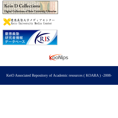
KeiO Associated Repository of Academic resources ( KOARA ) -2008-