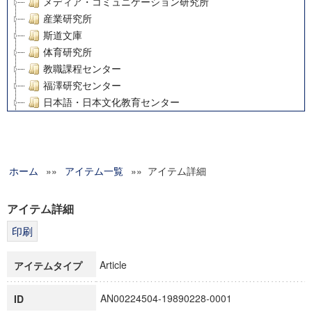
メディア・コミュニケーション研究所
産業研究所
斯道文庫
体育研究所
教職課程センター
福澤研究センター
日本語・日本文化教育センター
アート・センター
外国語教育研究センター
デジタルメディア・コンテンツ統合研究センター
ホーム
»»
グローバルリサーチインスティテュート
アイテム一覧
»» アイテム詳細
塾内助成報告書
科学研究費補助金研究成果報告書
アイテム詳細
21世紀COEプログラム
慶應義塾大学グローバルCOEプログラム市民社会ガバナンス
慶應義塾大学グローバルCOEプログラム論理と感性の先端的
Article
アイテムタイプ
博士課程教育リーディングプログラム「超成熟社会発展のサ
学術雑誌掲載論文等(8)
AN00224504-19890228-0001
ID
その他