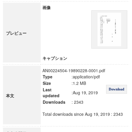
画像
プレビュー
キャプション
AN00224504-19890228-0001.pdf
Type
:application/pdf
Size
:1.2 MB
Last
Download
:Aug 19, 2019
本文
updated
Downloads
: 2343
Total downloads since Aug 19, 2019 : 2343