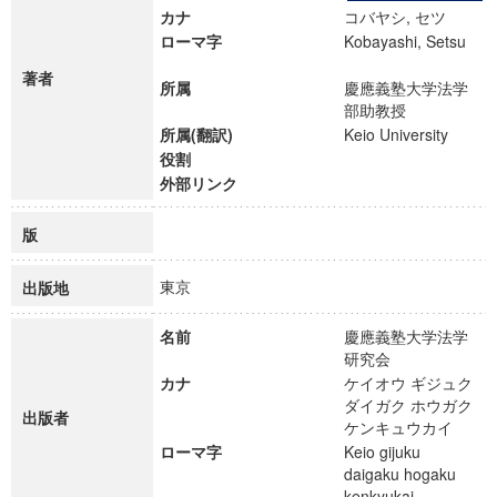
カナ
コバヤシ, セツ
ローマ字
Kobayashi, Setsu
著者
所属
慶應義塾大学法学
部助教授
所属(翻訳)
Keio University
役割
外部リンク
版
東京
出版地
名前
慶應義塾大学法学
研究会
カナ
ケイオウ ギジュク
ダイガク ホウガク
出版者
ケンキュウカイ
ローマ字
Keio gijuku
daigaku hogaku
kenkyukai