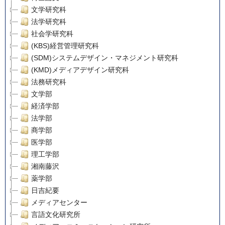
文学研究科
法学研究科
社会学研究科
(KBS)経営管理研究科
(SDM)システムデザイン・マネジメント研究科
(KMD)メディアデザイン研究科
法務研究科
文学部
経済学部
法学部
商学部
医学部
理工学部
湘南藤沢
薬学部
日吉紀要
メディアセンター
言語文化研究所