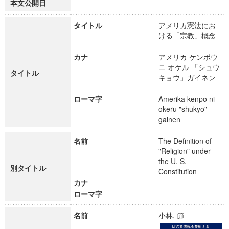
本文公開日
タイトル
アメリカ憲法にお
ける「宗教」概念
カナ
アメリカ ケンポウ
ニ オケル 「シュウ
タイトル
キョウ」ガイネン
ローマ字
Amerika kenpo ni
okeru "shukyo"
gainen
名前
The Definition of
"Religion" under
the U. S.
別タイトル
Constitution
カナ
ローマ字
名前
小林, 節