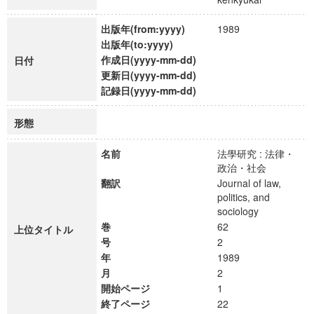
出版年(from:yyyy)
1989
出版年(to:yyyy)
作成日(yyyy-mm-dd)
日付
更新日(yyyy-mm-dd)
記録日(yyyy-mm-dd)
形態
名前
法學研究 : 法律・
政治・社会
翻訳
Journal of law,
politics, and
sociology
巻
62
上位タイトル
号
2
年
1989
月
2
開始ページ
1
終了ページ
22