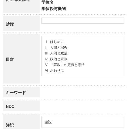
学位名
学位授与機関
抄録
Ⅰ はじめに

Ⅱ 人間と宗教

Ⅲ 人間と政治

目次
Ⅳ 政治と宗教

Ⅴ 「宗教」の定義と憲法

Ⅵ おわりに
キーワード
NDC
論説
注記