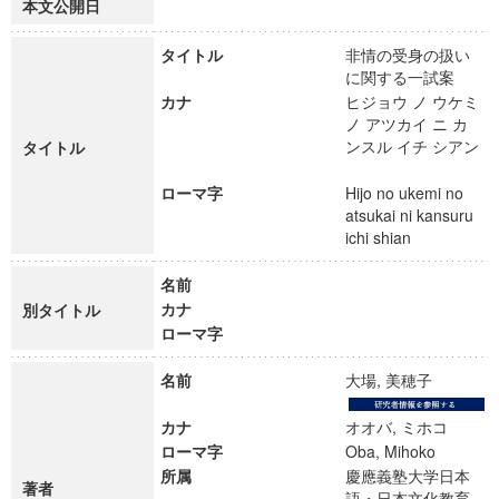
本文公開日
タイトル
非情の受身の扱い
に関する一試案
カナ
ヒジョウ ノ ウケミ
ノ アツカイ ニ カ
ンスル イチ シアン
タイトル
ローマ字
Hijo no ukemi no
atsukai ni kansuru
ichi shian
名前
カナ
別タイトル
ローマ字
名前
大場, 美穂子
カナ
オオバ, ミホコ
ローマ字
Oba, Mihoko
所属
慶應義塾大学日本
著者
語・日本文化教育