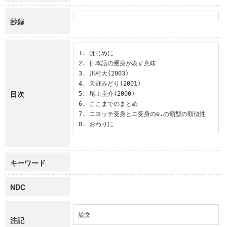
抄録
1. はじめに

2. 日本語の受身が表す意味

3. 川村大(2003)

4. 天野みどり(2001)

目次
5. 尾上圭介(2000)

6. ここまでのまとめ

7. ニヨッテ受身とニ受身のe.の類型の類似性

8. おわりに
キーワード
NDC
論文
注記