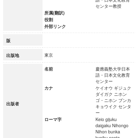
センター教授
所属(翻訳)
役割
外部リンク
版
東京
出版地
名前
慶應義塾大学日本
語・日本文化教育
センター
カナ
ケイオウ ギジュク
ダイガク ニホン
ゴ・ニホン ブンカ
出版者
キョウイク センタ
ー
ローマ字
Keio gijuku
daigaku Nihongo
Nihon bunka
kyoiku senta