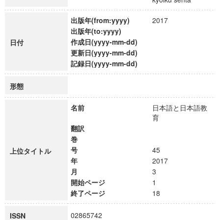
出版年(from:yyyy)
2017
出版年(to:yyyy)
作成日(yyyy-mm-dd)
日付
更新日(yyyy-mm-dd)
記録日(yyyy-mm-dd)
形態
名前
日本語と日本語教
育
翻訳
巻
号
45
上位タイトル
年
2017
月
3
開始ページ
1
終了ページ
18
02865742
ISSN