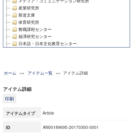
メディア・コミュニケーション研究所
産業研究所
斯道文庫
体育研究所
教職課程センター
福澤研究センター
日本語・日本文化教育センター
アート・センター
外国語教育研究センター
デジタルメディア・コンテンツ統合研究センター
ホーム
»»
グローバルリサーチインスティテュート
アイテム一覧
»» アイテム詳細
塾内助成報告書
科学研究費補助金研究成果報告書
アイテム詳細
21世紀COEプログラム
慶應義塾大学グローバルCOEプログラム市民社会ガバナンス
慶應義塾大学グローバルCOEプログラム論理と感性の先端的
Article
アイテムタイプ
博士課程教育リーディングプログラム「超成熟社会発展のサ
学術雑誌掲載論文等(8)
AN00189695-20170300-0001
ID
その他