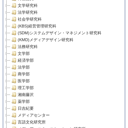
文学研究科
法学研究科
社会学研究科
(KBS)経営管理研究科
(SDM)システムデザイン・マネジメント研究科
(KMD)メディアデザイン研究科
法務研究科
文学部
経済学部
法学部
商学部
医学部
理工学部
湘南藤沢
薬学部
日吉紀要
メディアセンター
言語文化研究所