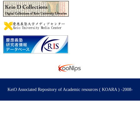
KeiO Associated Repository of Academic resources ( KOARA ) -2008-