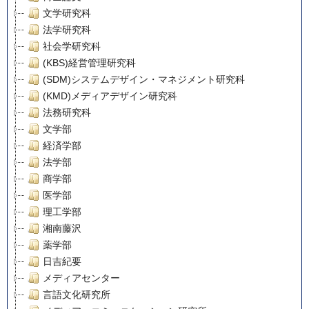
文学研究科
法学研究科
社会学研究科
(KBS)経営管理研究科
(SDM)システムデザイン・マネジメント研究科
(KMD)メディアデザイン研究科
法務研究科
文学部
経済学部
法学部
商学部
医学部
理工学部
湘南藤沢
薬学部
日吉紀要
メディアセンター
言語文化研究所