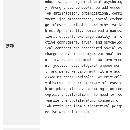
ndustrial and organizational psycholog
y. Among those concepts, we addressed 
job satisfaction, organizational commi
tment, job embeddedness, social exchan
ge relevant variables, and other varia
bles. Specifically, perceived organiza
tional support, exchange quality, affe
ctive commitment, trust, and psycholog
抄録
ical contract are considered social ex
change relevant and organizational ide
ntification, engagement, job involveme
nt, justice, psychological empowermen
t, and person-environment fit are addr
essed as other variables. We criticall
y discuss the current state of researc
h on job attitudes, suffering from con
ceptual proliferation. The need to reo
rganize the proliferating concepts of 
job attitudes from a theoretical persp
ective was pointed out.