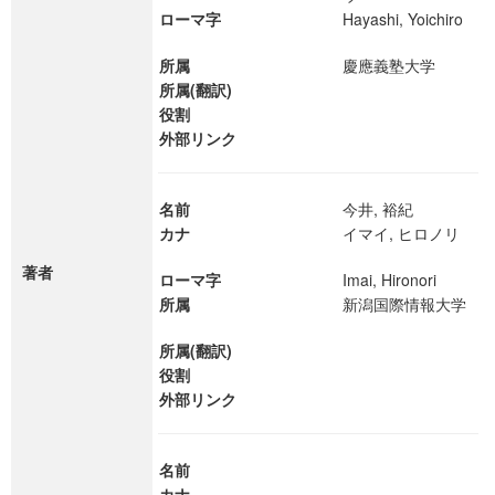
ローマ字
Hayashi, Yoichiro
所属
慶應義塾大学
所属(翻訳)
役割
外部リンク
名前
今井, 裕紀
カナ
イマイ, ヒロノリ
著者
ローマ字
Imai, Hironori
所属
新潟国際情報大学
所属(翻訳)
役割
外部リンク
名前
カナ