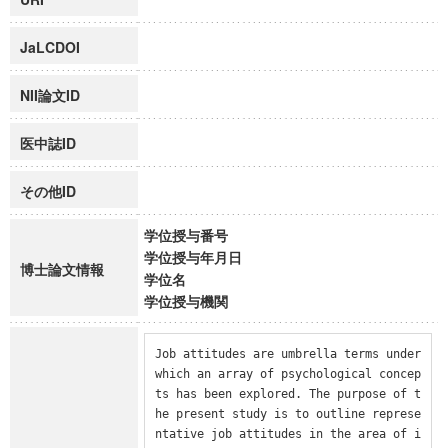
JaLCDOI
NII論文ID
医中誌ID
その他ID
学位授与番号
学位授与年月日
博士論文情報
学位名
学位授与機関
Job attitudes are umbrella terms under 
which an array of psychological concep
ts has been explored. The purpose of t
he present study is to outline represe
ntative job attitudes in the area of i