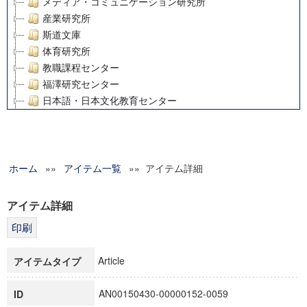
メディア・コミュニケーション研究所
産業研究所
斯道文庫
体育研究所
教職課程センター
福澤研究センター
日本語・日本文化教育センター
アート・センター
外国語教育研究センター
デジタルメディア・コンテンツ統合研究センター
ホーム
»»
グローバルリサーチインスティテュート
アイテム一覧
»» アイテム詳細
塾内助成報告書
科学研究費補助金研究成果報告書
アイテム詳細
21世紀COEプログラム
慶應義塾大学グローバルCOEプログラム市民社会ガバナンス
慶應義塾大学グローバルCOEプログラム論理と感性の先端的
Article
アイテムタイプ
博士課程教育リーディングプログラム「超成熟社会発展のサ
学術雑誌掲載論文等(8)
AN00150430-00000152-0059
ID
その他