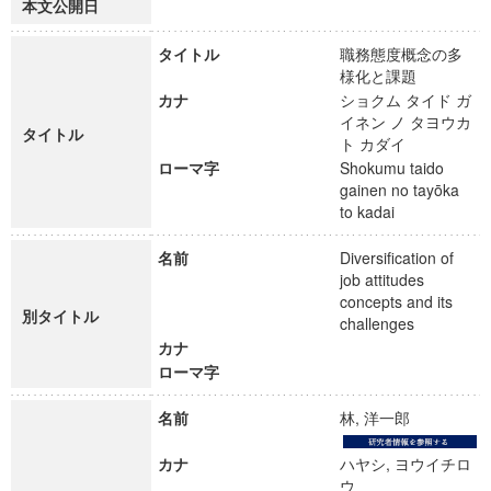
本文公開日
タイトル
職務態度概念の多
様化と課題
カナ
ショクム タイド ガ
イネン ノ タヨウカ
タイトル
ト カダイ
ローマ字
Shokumu taido
gainen no tayōka
to kadai
名前
Diversification of
job attitudes
concepts and its
別タイトル
challenges
カナ
ローマ字
名前
林, 洋一郎
カナ
ハヤシ, ヨウイチロ
ウ