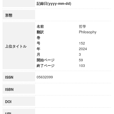
記録日(yyyy-mm-dd)
形態
名前
哲學
翻訳
Philosophy
巻
号
152
上位タイトル
年
2024
月
3
開始ページ
59
終了ページ
103
05632099
ISSN
ISBN
DOI
URI