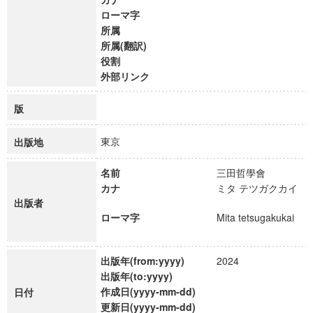
ローマ字
所属
所属(翻訳)
役割
外部リンク
版
東京
出版地
名前
三田哲學會
カナ
ミタ テツガクカイ
出版者
ローマ字
Mita tetsugakukai
出版年(from:yyyy)
2024
出版年(to:yyyy)
作成日(yyyy-mm-dd)
日付
更新日(yyyy-mm-dd)