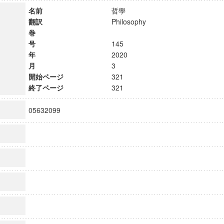
名前
哲學
翻訳
Philosophy
巻
号
145
年
2020
月
3
開始ページ
321
終了ページ
321
05632099