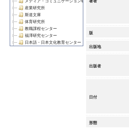
著者
メディア・コミュニケーション研究所
産業研究所
斯道文庫
体育研究所
教職課程センター
版
福澤研究センター
日本語・日本文化教育センター
出版地
アート・センター
外国語教育研究センター
デジタルメディア・コンテンツ統合研究センター
出版者
グローバルリサーチインスティテュート
塾内助成報告書
科学研究費補助金研究成果報告書
21世紀COEプログラム
日付
慶應義塾大学グローバルCOEプログラム市民社会ガバナ
慶應義塾大学グローバルCOEプログラム論理と感性の先
博士課程教育リーディングプログラム「超成熟社会発展
学術雑誌掲載論文等(8)
形態
その他