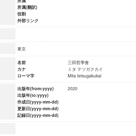
所属
所属(翻訳)
役割
外部リンク
東京
名前
三田哲學會
カナ
ミタ テツガクカイ
ローマ字
Mita tetsugakukai
出版年(from:yyyy)
2020
出版年(to:yyyy)
作成日(yyyy-mm-dd)
ンス教育研究センター
更新日(yyyy-mm-dd)
端的教育研究拠点
記録日(yyyy-mm-dd)
のサイエンス」