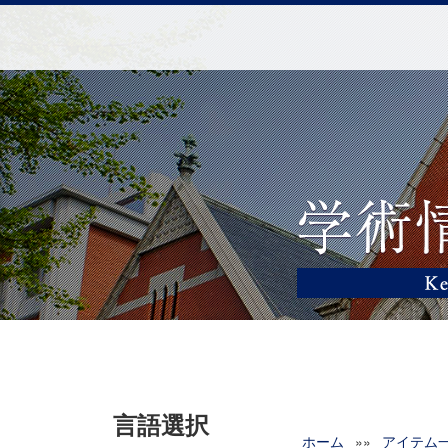
言語選択
ホーム
»»
アイテム