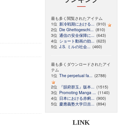
最も多く閲覧されたアイテム
1位
新冷戦期における...
(910)
2位
Die Ghettogeschi...
(810)
3位
通信の安全保障に...
(643)
4位
ショート動画の効...
(623)
5位
J.S. ミルの社会...
(460)
最も多くダウンロードされたアイ
テム
1位
The perpetual fa...
(2788)
2位
『韻府群玉』版本...
(1515)
3位
Promoting Manga ...
(1140)
4位
日本における赤痢...
(900)
5位
慶應義塾大学日吉...
(894)
LINK