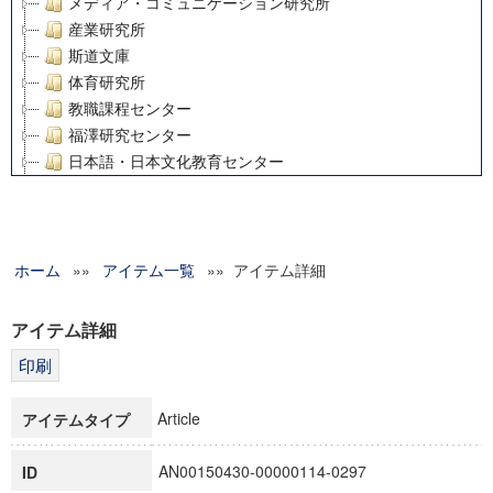
メディア・コミュニケーション研究所
産業研究所
斯道文庫
体育研究所
教職課程センター
福澤研究センター
日本語・日本文化教育センター
アート・センター
外国語教育研究センター
デジタルメディア・コンテンツ統合研究センター
ホーム
»»
グローバルリサーチインスティテュート
アイテム一覧
»» アイテム詳細
塾内助成報告書
科学研究費補助金研究成果報告書
アイテム詳細
21世紀COEプログラム
慶應義塾大学グローバルCOEプログラム市民社会ガバナンス
慶應義塾大学グローバルCOEプログラム論理と感性の先端的
Article
アイテムタイプ
博士課程教育リーディングプログラム「超成熟社会発展のサ
学術雑誌掲載論文等(8)
AN00150430-00000114-0297
ID
その他