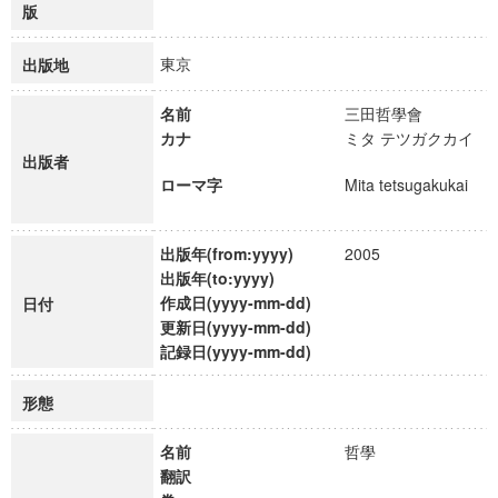
版
東京
出版地
名前
三田哲學會
カナ
ミタ テツガクカイ
出版者
ローマ字
Mita tetsugakukai
出版年(from:yyyy)
2005
出版年(to:yyyy)
作成日(yyyy-mm-dd)
日付
更新日(yyyy-mm-dd)
記録日(yyyy-mm-dd)
形態
名前
哲學
翻訳