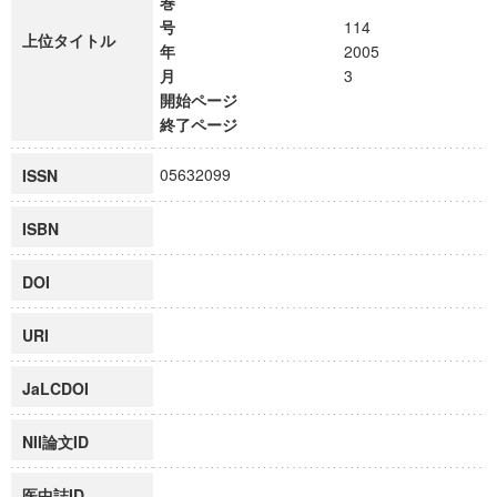
巻
号
114
上位タイトル
年
2005
月
3
開始ページ
終了ページ
05632099
ISSN
ISBN
DOI
URI
JaLCDOI
NII論文ID
医中誌ID