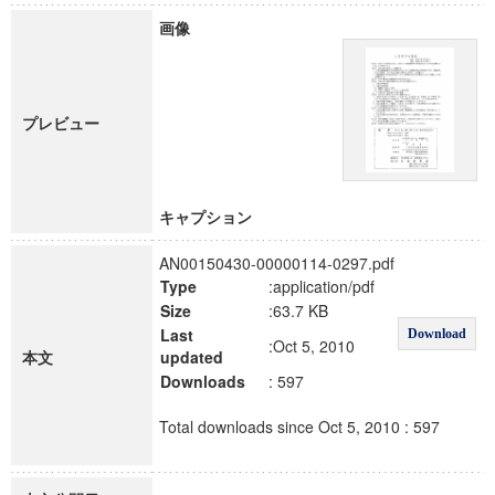
画像
プレビュー
キャプション
AN00150430-00000114-0297.pdf
Type
:application/pdf
Size
:63.7 KB
Last
Download
:Oct 5, 2010
本文
updated
Downloads
: 597
Total downloads since Oct 5, 2010 : 597