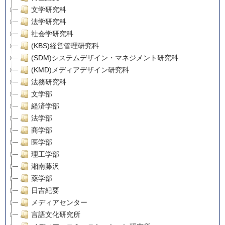
文学研究科
法学研究科
社会学研究科
(KBS)経営管理研究科
(SDM)システムデザイン・マネジメント研究科
(KMD)メディアデザイン研究科
法務研究科
文学部
経済学部
法学部
商学部
医学部
理工学部
湘南藤沢
薬学部
日吉紀要
メディアセンター
言語文化研究所