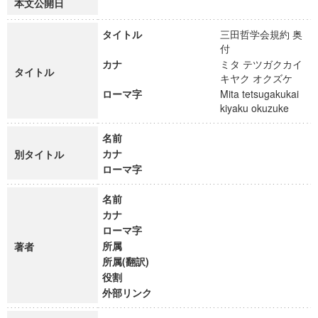
本文公開日
タイトル
三田哲学会規約 奥
付
カナ
ミタ テツガクカイ
タイトル
キヤク オクズケ
ローマ字
Mita tetsugakukai
kiyaku okuzuke
名前
カナ
別タイトル
ローマ字
名前
カナ
ローマ字
所属
著者
所属(翻訳)
役割
外部リンク