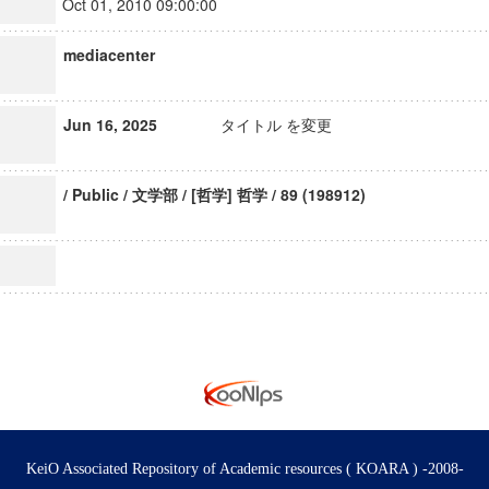
Oct 01, 2010 09:00:00
mediacenter
Jun 16, 2025
タイトル を変更
/ Public / 文学部 / [哲学] 哲学 / 89 (198912)
KeiO Associated Repository of Academic resources ( KOARA ) -2008-