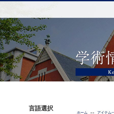
言語選択
ホーム
»»
アイテム