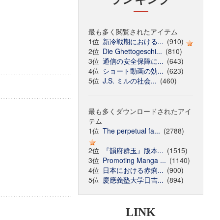
最も多く閲覧されたアイテム
1位
新冷戦期における...
(910)
2位
Die Ghettogeschi...
(810)
3位
通信の安全保障に...
(643)
4位
ショート動画の効...
(623)
5位
J.S. ミルの社会...
(460)
最も多くダウンロードされたアイ
テム
1位
The perpetual fa...
(2788)
2位
『韻府群玉』版本...
(1515)
3位
Promoting Manga ...
(1140)
4位
日本における赤痢...
(900)
5位
慶應義塾大学日吉...
(894)
LINK