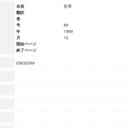
名前
哲學
翻訳
巻
号
89
年
1989
月
12
開始ページ
終了ページ
05632099