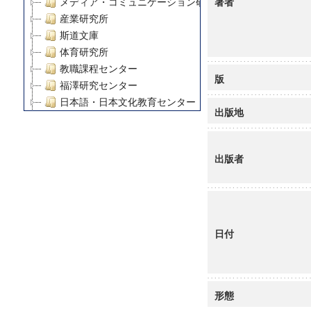
著者
メディア・コミュニケーション研究所
産業研究所
斯道文庫
体育研究所
教職課程センター
版
福澤研究センター
日本語・日本文化教育センター
出版地
アート・センター
外国語教育研究センター
デジタルメディア・コンテンツ統合研究センター
出版者
グローバルリサーチインスティテュート
塾内助成報告書
科学研究費補助金研究成果報告書
21世紀COEプログラム
日付
慶應義塾大学グローバルCOEプログラム市民社会ガバナ
慶應義塾大学グローバルCOEプログラム論理と感性の先
博士課程教育リーディングプログラム「超成熟社会発展
学術雑誌掲載論文等(8)
形態
その他