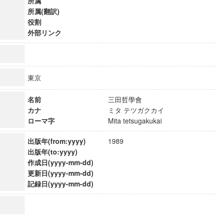
所属
所属(翻訳)
役割
外部リンク
東京
名前
三田哲學會
カナ
ミタ テツガクカイ
ローマ字
Mita tetsugakukai
出版年(from:yyyy)
1989
出版年(to:yyyy)
作成日(yyyy-mm-dd)
ンス教育研究センター
更新日(yyyy-mm-dd)
端的教育研究拠点
記録日(yyyy-mm-dd)
のサイエンス」