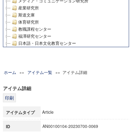
メディア・コミュニケーション研究所
産業研究所
斯道文庫
体育研究所
教職課程センター
福澤研究センター
日本語・日本文化教育センター
アート・センター
外国語教育研究センター
デジタルメディア・コンテンツ統合研究センター
ホーム
»»
グローバルリサーチインスティテュート
アイテム一覧
»» アイテム詳細
塾内助成報告書
科学研究費補助金研究成果報告書
アイテム詳細
21世紀COEプログラム
慶應義塾大学グローバルCOEプログラム市民社会ガバナンス
慶應義塾大学グローバルCOEプログラム論理と感性の先端的
Article
アイテムタイプ
博士課程教育リーディングプログラム「超成熟社会発展のサ
学術雑誌掲載論文等(8)
AN00100104-20230700-0069
ID
その他