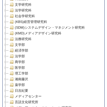
文学研究科
法学研究科
社会学研究科
(KBS)経営管理研究科
(SDM)システムデザイン・マネジメント研究科
(KMD)メディアデザイン研究科
法務研究科
文学部
経済学部
法学部
商学部
医学部
理工学部
湘南藤沢
薬学部
日吉紀要
メディアセンター
言語文化研究所