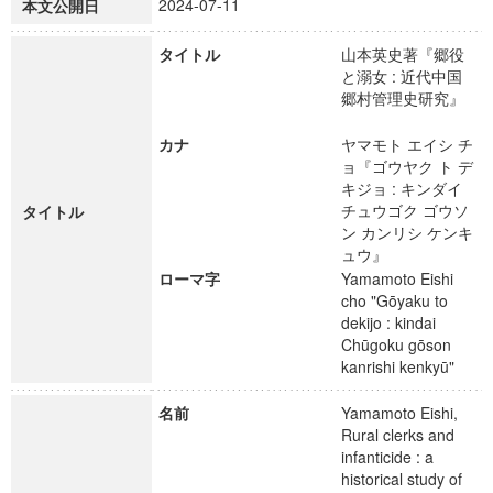
2024-07-11
本文公開日
タイトル
山本英史著『郷役
と溺女 : 近代中国
郷村管理史研究』
カナ
ヤマモト エイシ チ
ョ『ゴウヤク ト デ
キジョ : キンダイ
チュウゴク ゴウソ
タイトル
ン カンリシ ケンキ
ュウ』
ローマ字
Yamamoto Eishi
cho "Gōyaku to
dekijo : kindai
Chūgoku gōson
kanrishi kenkyū"
名前
Yamamoto Eishi,
Rural clerks and
infanticide : a
historical study of