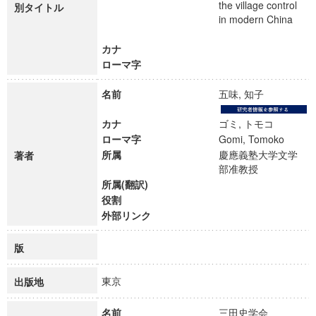
the village control
別タイトル
in modern China
カナ
ローマ字
名前
五味, 知子
カナ
ゴミ, トモコ
ローマ字
Gomi, Tomoko
所属
慶應義塾大学文学
著者
部准教授
所属(翻訳)
役割
外部リンク
版
東京
出版地
名前
三田史学会