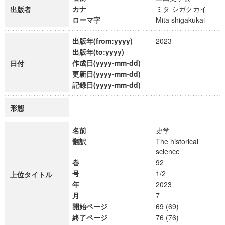
カナ
ミタ シガクカイ
出版者
ローマ字
Mita shigakukai
出版年(from:yyyy)
2023
出版年(to:yyyy)
作成日(yyyy-mm-dd)
日付
更新日(yyyy-mm-dd)
記録日(yyyy-mm-dd)
形態
名前
史学
翻訳
The historical
science
巻
92
号
1/2
上位タイトル
年
2023
月
7
開始ページ
69 (69)
終了ページ
76 (76)