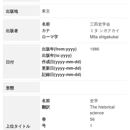
東京
出版地
名前
三田史学会
カナ
ミタ シガクカイ
出版者
ローマ字
Mita shigakukai
出版年(from:yyyy)
1986
出版年(to:yyyy)
作成日(yyyy-mm-dd)
日付
更新日(yyyy-mm-dd)
記録日(yyyy-mm-dd)
形態
名前
史学
翻訳
The historical
science
巻
56
号
1
上位タイトル