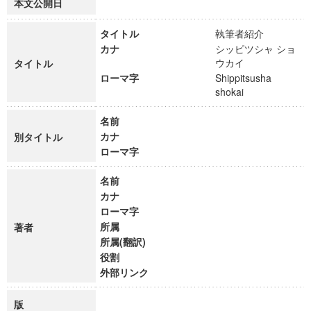
本文公開日
タイトル
執筆者紹介
カナ
シッピツシャ ショ
ウカイ
タイトル
ローマ字
Shippitsusha
shokai
名前
カナ
別タイトル
ローマ字
名前
カナ
ローマ字
所属
著者
所属(翻訳)
役割
外部リンク
版