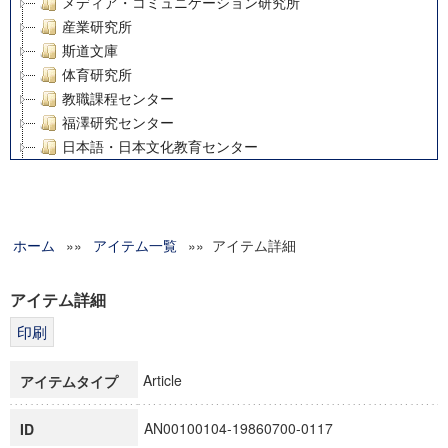
メディア・コミュニケーション研究所
産業研究所
斯道文庫
体育研究所
教職課程センター
福澤研究センター
日本語・日本文化教育センター
アート・センター
外国語教育研究センター
デジタルメディア・コンテンツ統合研究センター
ホーム
»»
グローバルリサーチインスティテュート
アイテム一覧
»» アイテム詳細
塾内助成報告書
科学研究費補助金研究成果報告書
アイテム詳細
21世紀COEプログラム
慶應義塾大学グローバルCOEプログラム市民社会ガバナンス
慶應義塾大学グローバルCOEプログラム論理と感性の先端的
Article
アイテムタイプ
博士課程教育リーディングプログラム「超成熟社会発展のサ
学術雑誌掲載論文等(8)
AN00100104-19860700-0117
ID
その他