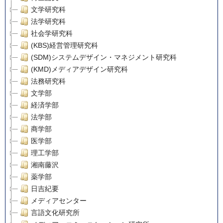
文学研究科
法学研究科
社会学研究科
(KBS)経営管理研究科
(SDM)システムデザイン・マネジメント研究科
(KMD)メディアデザイン研究科
法務研究科
文学部
経済学部
法学部
商学部
医学部
理工学部
湘南藤沢
薬学部
日吉紀要
メディアセンター
言語文化研究所