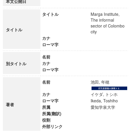
本文公開日
タイトル
Marga Institute,
The informal
sector of Colombo
タイトル
city
カナ
ローマ字
名前
カナ
別タイトル
ローマ字
名前
池田, 年穂
カナ
イケダ, トシホ
ローマ字
Ikeda, Toshiho
著者
所属
愛知学泉大学
所属(翻訳)
役割
外部リンク