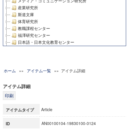
メディア・コミュニケーション研究所
産業研究所
斯道文庫
体育研究所
教職課程センター
福澤研究センター
日本語・日本文化教育センター
アート・センター
外国語教育研究センター
デジタルメディア・コンテンツ統合研究センター
ホーム
»»
グローバルリサーチインスティテュート
アイテム一覧
»» アイテム詳細
塾内助成報告書
科学研究費補助金研究成果報告書
アイテム詳細
21世紀COEプログラム
慶應義塾大学グローバルCOEプログラム市民社会ガバナンス
慶應義塾大学グローバルCOEプログラム論理と感性の先端的
Article
アイテムタイプ
博士課程教育リーディングプログラム「超成熟社会発展のサ
学術雑誌掲載論文等(8)
AN00100104-19830100-0124
ID
その他