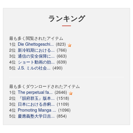
ランキング
最も多く閲覧されたアイテム
1位
Die Ghettogeschi...
(823)
2位
新冷戦期における...
(766)
3位
通信の安全保障に...
(663)
4位
ショート動画の効...
(639)
5位
J.S. ミルの社会...
(490)
最も多くダウンロードされたアイテム
1位
The perpetual fa...
(2646)
2位
『韻府群玉』版本...
(1518)
3位
日本における赤痢...
(1109)
4位
Promoting Manga ...
(1096)
5位
慶應義塾大学日吉...
(854)