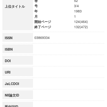
巻
52
号
3/4
上位タイトル
年
1983
月
1
開始ページ
124(464)
終了ページ
132(472)
03869334
ISSN
ISBN
DOI
URI
JaLCDOI
NII論文ID
医中誌ID