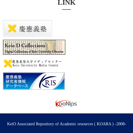
LINK
KeiO Associated Repository of Academic resources ( KOARA ) -2008-