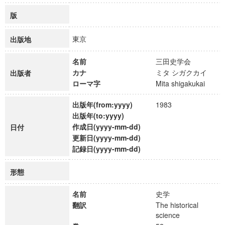
版
東京
出版地
名前
三田史学会
カナ
ミタ シガクカイ
出版者
ローマ字
Mita shigakukai
出版年(from:yyyy)
1983
出版年(to:yyyy)
作成日(yyyy-mm-dd)
日付
更新日(yyyy-mm-dd)
記録日(yyyy-mm-dd)
形態
名前
史学
翻訳
The historical
science