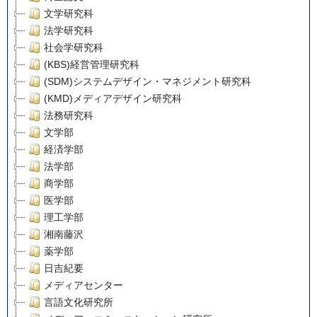
文学研究科
法学研究科
社会学研究科
(KBS)経営管理研究科
(SDM)システムデザイン・マネジメント研究科
(KMD)メディアデザイン研究科
法務研究科
文学部
経済学部
法学部
商学部
医学部
理工学部
湘南藤沢
薬学部
日吉紀要
メディアセンター
言語文化研究所