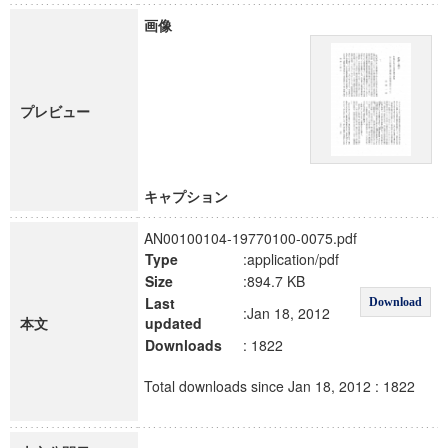
画像
プレビュー
キャプション
AN00100104-19770100-0075.pdf
Type
:application/pdf
Size
:894.7 KB
Last
Download
:Jan 18, 2012
本文
updated
Downloads
: 1822
Total downloads since Jan 18, 2012 : 1822