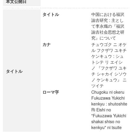
本文公開日
タイトル
中国における福沢
諭吉研究 : 主とし
て李永熾の『福沢
諭吉社会思想之研
究』について
カナ
チュウゴク ニ オケ
ル フクザワ ユキチ
ケンキュウ : シュ
トシテ リ エイシ
ノ 『フクザワ ユキ
タイトル
チ シャカイ シソウ
ノ ケンキュウ』 ニ
ツイテ
ローマ字
Chugoku ni okeru
Fukuzawa Yukichi
kenkyu : shutoshite
Ri Eishi no
"Fukuzawa Yukichi
shakai shiso no
kenkyu" ni tsuite