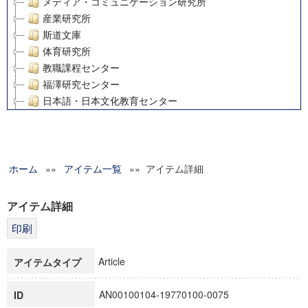
メディア・コミュニケーション研究所
産業研究所
斯道文庫
体育研究所
教職課程センター
福澤研究センター
日本語・日本文化教育センター
アート・センター
外国語教育研究センター
デジタルメディア・コンテンツ統合研究センター
ホーム
»»
グローバルリサーチインスティテュート
アイテム一覧
»» アイテム詳細
塾内助成報告書
科学研究費補助金研究成果報告書
アイテム詳細
21世紀COEプログラム
慶應義塾大学グローバルCOEプログラム市民社会ガバナンス
慶應義塾大学グローバルCOEプログラム論理と感性の先端的
Article
アイテムタイプ
博士課程教育リーディングプログラム「超成熟社会発展のサ
学術雑誌掲載論文等(8)
AN00100104-19770100-0075
ID
その他