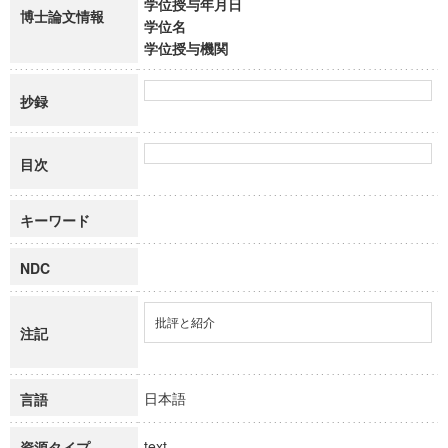
学位授与年月日
博士論文情報
学位名
学位授与機関
抄録
目次
キーワード
NDC
批評と紹介
注記
日本語
言語
text
資源タイプ