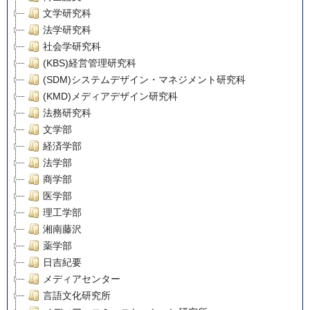
文学研究科
法学研究科
社会学研究科
(KBS)経営管理研究科
(SDM)システムデザイン・マネジメント研究科
(KMD)メディアデザイン研究科
法務研究科
文学部
経済学部
法学部
商学部
医学部
理工学部
湘南藤沢
薬学部
日吉紀要
メディアセンター
言語文化研究所