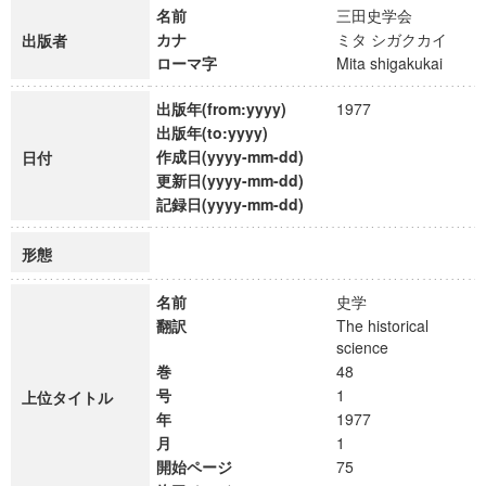
名前
三田史学会
カナ
ミタ シガクカイ
出版者
ローマ字
Mita shigakukai
出版年(from:yyyy)
1977
出版年(to:yyyy)
作成日(yyyy-mm-dd)
日付
更新日(yyyy-mm-dd)
記録日(yyyy-mm-dd)
形態
名前
史学
翻訳
The historical
science
巻
48
号
1
上位タイトル
年
1977
月
1
開始ページ
75