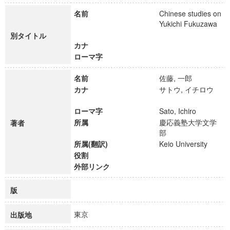
名前
Chinese studies on
Yukichi Fukuzawa
別タイトル
カナ
ローマ字
名前
佐藤, 一郎
カナ
サトウ, イチロウ
ローマ字
Sato, Ichiro
所属
慶応義塾大学文学
著者
部
所属(翻訳)
Keio University
役割
外部リンク
版
東京
出版地