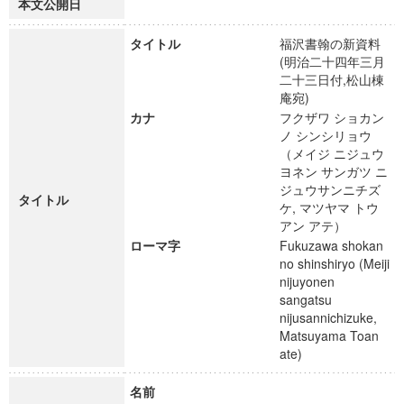
本文公開日
タイトル
福沢書翰の新資料
(明治二十四年三月
二十三日付,松山棟
庵宛)
カナ
フクザワ ショカン
ノ シンシリョウ
（メイジ ニジュウ
ヨネン サンガツ ニ
ジュウサンニチズ
タイトル
ケ, マツヤマ トウ
アン アテ）
ローマ字
Fukuzawa shokan
no shinshiryo (Meiji
nijuyonen
sangatsu
nijusannichizuke,
Matsuyama Toan
ate)
名前