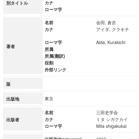
カナ
別タイトル
ローマ字
名前
会田, 倉吉
カナ
アイダ, クラキチ
ローマ字
Aida, Kurakichi
著者
所属
所属(翻訳)
役割
外部リンク
版
東京
出版地
名前
三田史学会
カナ
ミタ シガクカイ
出版者
ローマ字
Mita shigakukai