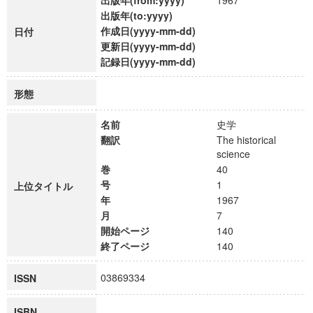
出版年(from:yyyy)
1967
出版年(to:yyyy)
作成日(yyyy-mm-dd)
日付
更新日(yyyy-mm-dd)
記録日(yyyy-mm-dd)
形態
名前
史学
翻訳
The historical
science
巻
40
号
1
上位タイトル
年
1967
月
7
開始ページ
140
終了ページ
140
03869334
ISSN
ISBN