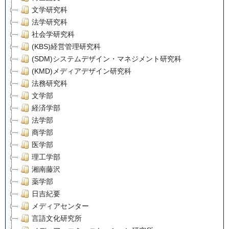
文学研究科
法学研究科
社会学研究科
(KBS)経営管理研究科
(SDM)システムデザイン・マネジメント研究科
(KMD)メディアデザイン研究科
法務研究科
文学部
経済学部
法学部
商学部
医学部
理工学部
湘南藤沢
薬学部
日吉紀要
メディアセンター
言語文化研究所