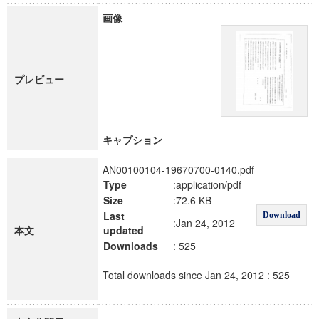
画像
プレビュー
キャプション
AN00100104-19670700-0140.pdf
Type
:application/pdf
Size
:72.6 KB
Last
Download
:Jan 24, 2012
本文
updated
Downloads
: 525
Total downloads since Jan 24, 2012 : 525