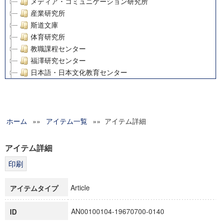
メディア・コミュニケーション研究所
産業研究所
斯道文庫
体育研究所
教職課程センター
福澤研究センター
日本語・日本文化教育センター
アート・センター
外国語教育研究センター
デジタルメディア・コンテンツ統合研究センター
ホーム
»»
グローバルリサーチインスティテュート
アイテム一覧
»» アイテム詳細
塾内助成報告書
科学研究費補助金研究成果報告書
アイテム詳細
21世紀COEプログラム
慶應義塾大学グローバルCOEプログラム市民社会ガバナンス
慶應義塾大学グローバルCOEプログラム論理と感性の先端的
Article
アイテムタイプ
博士課程教育リーディングプログラム「超成熟社会発展のサ
学術雑誌掲載論文等(8)
AN00100104-19670700-0140
ID
その他