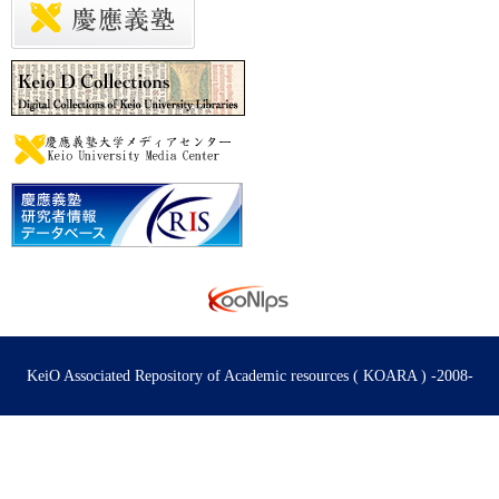
KeiO Associated Repository of Academic resources ( KOARA ) -2008-