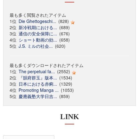
最も多く閲覧されたアイテム
1位
Die Ghettogeschi...
(828)
2位
新冷戦期における...
(689)
3位
通信の安全保障に...
(676)
4位
ショート動画の効...
(658)
5位
J.S. ミルの社会...
(620)
最も多くダウンロードされたアイテム
1位
The perpetual fa...
(2552)
2位
『韻府群玉』版本...
(1534)
3位
日本における赤痢...
(1329)
4位
Promoting Manga ...
(1053)
5位
慶應義塾大学日吉...
(859)
LINK