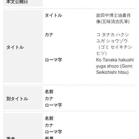
本文公開日
タイトル
故田中博士油畫肖
像(五味清吉氏筆)
カナ
コ タナカ ハクシ
ユガ ショウゾウ
（ゴミ セイキチシ
タイトル
ヒツ）
ローマ字
Ko Tanaka hakushi
yuga shozo (Gomi
Seikichishi hitsu)
名前
カナ
別タイトル
ローマ字
名前
カナ
ローマ字
所属
著者