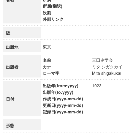
所属(翻訳)
役割
外部リンク
版
東京
出版地
名前
三田史学会
カナ
ミタ シガクカイ
出版者
ローマ字
Mita shigakukai
出版年(from:yyyy)
1923
出版年(to:yyyy)
作成日(yyyy-mm-dd)
日付
更新日(yyyy-mm-dd)
記録日(yyyy-mm-dd)
形態