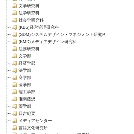
文学研究科
法学研究科
社会学研究科
(KBS)経営管理研究科
(SDM)システムデザイン・マネジメント研究科
(KMD)メディアデザイン研究科
法務研究科
文学部
経済学部
法学部
商学部
医学部
理工学部
湘南藤沢
薬学部
日吉紀要
メディアセンター
言語文化研究所