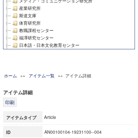
メディア・コミュニケーション研究所
産業研究所
斯道文庫
体育研究所
教職課程センター
福澤研究センター
日本語・日本文化教育センター
アート・センター
外国語教育研究センター
デジタルメディア・コンテンツ統合研究センター
ホーム
»»
グローバルリサーチインスティテュート
アイテム一覧
»» アイテム詳細
塾内助成報告書
科学研究費補助金研究成果報告書
アイテム詳細
21世紀COEプログラム
慶應義塾大学グローバルCOEプログラム市民社会ガバナンス
慶應義塾大学グローバルCOEプログラム論理と感性の先端的
Article
アイテムタイプ
博士課程教育リーディングプログラム「超成熟社会発展のサ
学術雑誌掲載論文等(8)
AN00100104-19231100--004
ID
その他