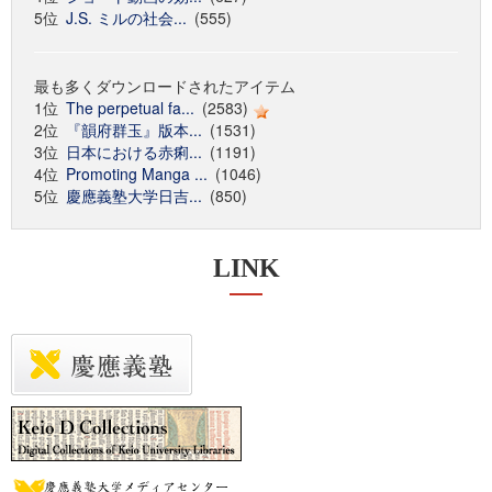
5位
J.S. ミルの社会...
(555)
最も多くダウンロードされたアイテム
1位
The perpetual fa...
(2583)
2位
『韻府群玉』版本...
(1531)
3位
日本における赤痢...
(1191)
4位
Promoting Manga ...
(1046)
5位
慶應義塾大学日吉...
(850)
LINK