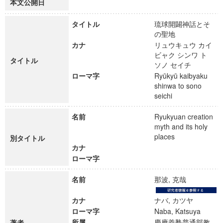
本文公開日
タイトル
琉球開闢神話とそ
の聖地
カナ
リュウキュウ カイ
ビャク シンワ ト
タイトル
ソノ セイチ
ローマ字
Ryūkyū kaibyaku
shinwa to sono
seichi
名前
Ryukyuan creation
myth and its holy
places
別タイトル
カナ
ローマ字
名前
那波, 克哉
カナ
ナバ, カツヤ
ローマ字
Naba, Katsuya
所属
慶應義塾普通部教
著者