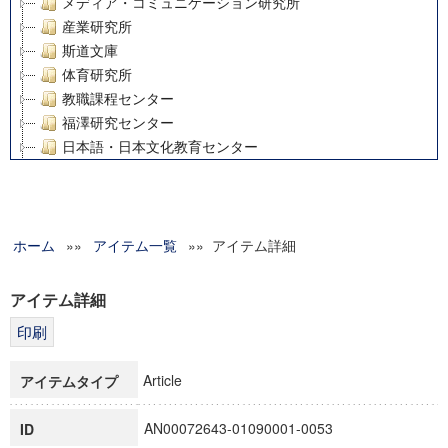
メディア・コミュニケーション研究所
産業研究所
斯道文庫
体育研究所
教職課程センター
福澤研究センター
日本語・日本文化教育センター
アート・センター
外国語教育研究センター
デジタルメディア・コンテンツ統合研究センター
ホーム
»»
グローバルリサーチインスティテュート
アイテム一覧
»» アイテム詳細
塾内助成報告書
科学研究費補助金研究成果報告書
アイテム詳細
21世紀COEプログラム
慶應義塾大学グローバルCOEプログラム市民社会ガバナンス
慶應義塾大学グローバルCOEプログラム論理と感性の先端的
Article
アイテムタイプ
博士課程教育リーディングプログラム「超成熟社会発展のサ
学術雑誌掲載論文等(8)
AN00072643-01090001-0053
ID
その他