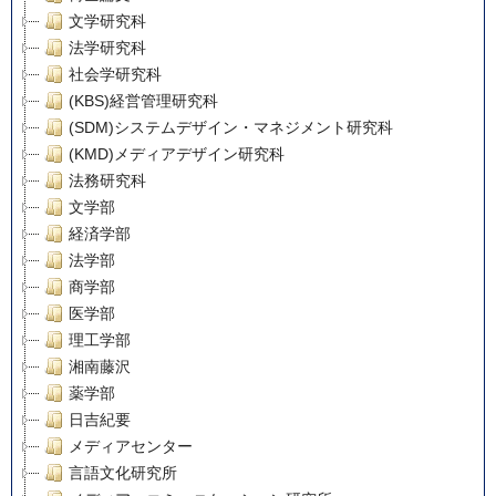
文学研究科
法学研究科
社会学研究科
(KBS)経営管理研究科
(SDM)システムデザイン・マネジメント研究科
(KMD)メディアデザイン研究科
法務研究科
文学部
経済学部
法学部
商学部
医学部
理工学部
湘南藤沢
薬学部
日吉紀要
メディアセンター
言語文化研究所