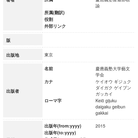
諭
所属(翻訳)
役割
外部リンク
版
東京
出版地
名前
慶應義塾大学藝文
学会
カナ
ケイオウ ギジュク
ダイガク ゲイブン
出版者
ガッカイ
ローマ字
Keiō gijuku
daigaku geibun
gakkai
出版年(from:yyyy)
2015
出版年(to:yyyy)