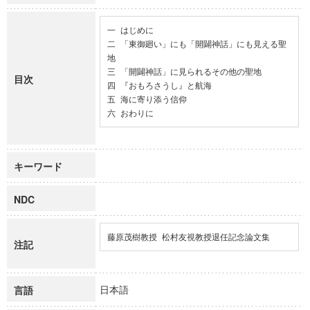
一 はじめに

二 「東御廻い」にも「開闢神話」にも見える聖
地

三 「開闢神話」に見られるその他の聖地

目次
四 『おもろさうし』と航海

五 海に寄り添う信仰

六 おわりに
キーワード
NDC
藤原茂樹教授 松村友視教授退任記念論文集
注記
日本語
言語