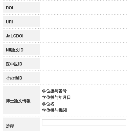
DOI
URI
JaLCDOI
NII論文ID
医中誌ID
その他ID
学位授与番号
学位授与年月日
博士論文情報
学位名
学位授与機関
抄録