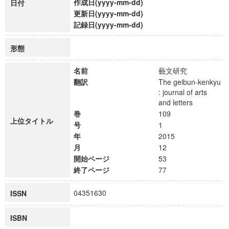
作成日(yyyy-mm-dd)
日付
更新日(yyyy-mm-dd)
記録日(yyyy-mm-dd)
形態
名前
藝文研究
翻訳
The geibun-kenkyu
: journal of arts
and letters
巻
109
上位タイトル
号
1
年
2015
月
12
開始ページ
53
終了ページ
77
04351630
ISSN
ISBN