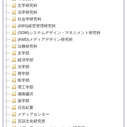
文学研究科
法学研究科
社会学研究科
(KBS)経営管理研究科
(SDM)システムデザイン・マネジメント研究科
(KMD)メディアデザイン研究科
法務研究科
文学部
経済学部
法学部
商学部
医学部
理工学部
湘南藤沢
薬学部
日吉紀要
メディアセンター
言語文化研究所