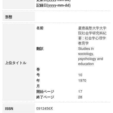
記録日(yyyy-mm-dd)
形態
名前
慶應義塾大学大学
院社会学研究科紀
要 : 社会学心理学
教育学
翻訳
Studies in
sociology,
psychology and
上位タイトル
education
巻
号
10
年
1970
月
開始ページ
17
終了ページ
28
0912456X
ISSN