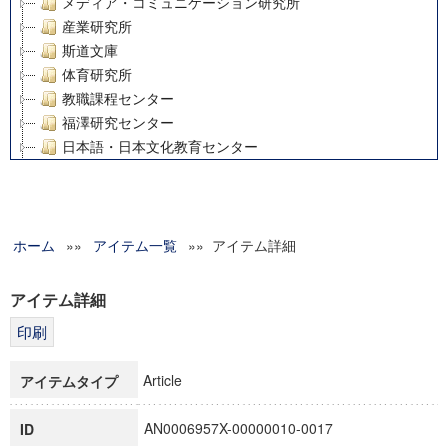
メディア・コミュニケーション研究所
産業研究所
斯道文庫
体育研究所
教職課程センター
福澤研究センター
日本語・日本文化教育センター
アート・センター
外国語教育研究センター
デジタルメディア・コンテンツ統合研究センター
ホーム
»»
グローバルリサーチインスティテュート
アイテム一覧
»» アイテム詳細
塾内助成報告書
科学研究費補助金研究成果報告書
アイテム詳細
21世紀COEプログラム
慶應義塾大学グローバルCOEプログラム市民社会ガバナンス
慶應義塾大学グローバルCOEプログラム論理と感性の先端的
Article
アイテムタイプ
博士課程教育リーディングプログラム「超成熟社会発展のサ
学術雑誌掲載論文等(8)
AN0006957X-00000010-0017
ID
その他