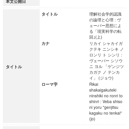
本文公開日
タイトル
理解社会学的認識
の論理と心理 : ヴ
ェーバー思想によ
る「現実科学の転
回｣(上)
カナ
リカイ シャカイガ
クテキ ニンシキ ノ
ロンリ ト シンリ :
ヴェーバー シソウ
ニ ヨル 「ゲンジツ
タイトル
カガク ノ テンカ
イ」 (ジョウ)
ローマ字
Rikai
shakaigakuteki
ninshiki no ronri to
shinri : Veba shiso
ni yoru "genjitsu
kagaku no tenkai"
(jo)