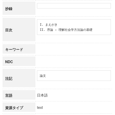
抄録
I. まえがき

目次
II. 序論 : 理解社会学方法論の基礎
キーワード
NDC
論文
注記
日本語
言語
text
資源タイプ