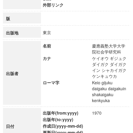
外部リンク
版
東京
出版地
名前
慶應義塾大学大学
院社会学研究科
カナ
ケイオウ ギジュク
ダイガク ダイガク
イン シャカイガク
出版者
ケンキュウカ
ローマ字
Keio gijuku
daigaku daigakuin
shakaigaku
kenkyuka
出版年(from:yyyy)
1970
出版年(to:yyyy)
作成日(yyyy-mm-dd)
日付
更新日(yyyy-mm-dd)