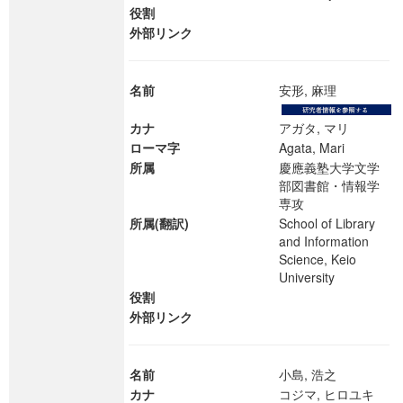
役割
外部リンク
名前
安形, 麻理
カナ
アガタ, マリ
ローマ字
Agata, Mari
所属
慶應義塾大学文学
部図書館・情報学
専攻
所属(翻訳)
School of Library
and Information
Science, Keio
University
役割
外部リンク
名前
小島, 浩之
カナ
コジマ, ヒロユキ