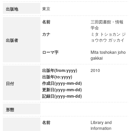
東京
出版地
名前
三田図書館・情報
学会
カナ
ミタ トショカン ジ
ョウホウ ガッカイ
出版者
ローマ字
Mita toshokan joho
gakkai
出版年(from:yyyy)
2010
出版年(to:yyyy)
作成日(yyyy-mm-dd)
日付
更新日(yyyy-mm-dd)
記録日(yyyy-mm-dd)
形態
名前
Library and
information