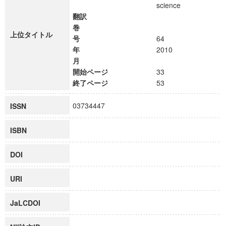
science
翻訳
巻
上位タイトル
号
64
年
2010
月
開始ページ
33
終了ページ
53
03734447
ISSN
ISBN
DOI
URI
JaLCDOI