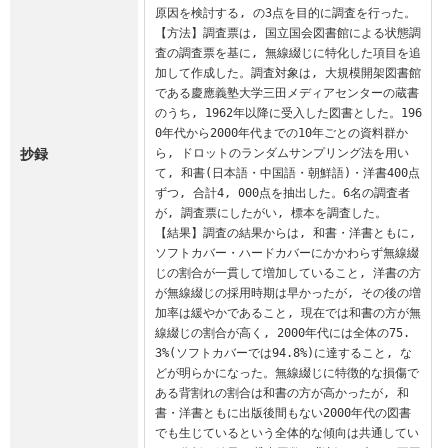
原因を検討する, の3点を目的に調査を行った。

【方法】調査票は, 国立国会図書館による状態調
査の調査票を基に, 無線綴じに特化した項目を追
加して作成した。調査対象は, 大規模開架図書館
である慶應義塾大学三田メディアセンターの蔵書
のうち, 1962年以降に受入した図書とした。196
0年代から2000年代までの10年ごとの資料群か
抄録
ら, ドロットのランダムサンプリング法を用い
て, 和書(日本語・中国語・朝鮮語)・洋書400点
ずつ, 合計4, 000点を抽出した。6名の調査者
が, 調査票にしたがい, 標本を調査した。

【結果】調査の結果からは, 和書・洋書ともに, 
ソフトカバー・ハードカバーにかかわらず無線綴
じの割合が一貫して増加していること, 洋書の方
が無線綴じの採用時期は早かったが, その後の増
加率は緩やかであること, 現在では和書の方が無
線綴じの割合が高く, 2000年代には全体の75.
3%(ソフトカバーでは94.8%)に達すること, な
どが明らかになった。無線綴じに特徴的な損傷で
ある背割れの割合は和書の方が高かったが, 和
書・洋書ともに出版後間もない2000年代の図書
でも生じているという全体的な傾向は共通してい