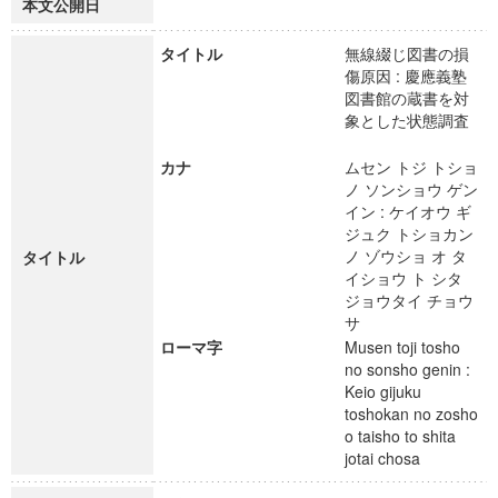
本文公開日
タイトル
無線綴じ図書の損
傷原因 : 慶應義塾
図書館の蔵書を対
象とした状態調査
カナ
ムセン トジ トショ
ノ ソンショウ ゲン
イン : ケイオウ ギ
ジュク トショカン
ノ ゾウショ オ タ
タイトル
イショウ ト シタ
ジョウタイ チョウ
サ
ローマ字
Musen toji tosho
no sonsho genin :
Keio gijuku
toshokan no zosho
o taisho to shita
jotai chosa