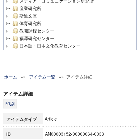
メディア・コミュニケーション研究所
産業研究所
斯道文庫
体育研究所
教職課程センター
福澤研究センター
日本語・日本文化教育センター
アート・センター
外国語教育研究センター
デジタルメディア・コンテンツ統合研究センター
ホーム
»»
グローバルリサーチインスティテュート
アイテム一覧
»» アイテム詳細
塾内助成報告書
科学研究費補助金研究成果報告書
アイテム詳細
21世紀COEプログラム
慶應義塾大学グローバルCOEプログラム市民社会ガバナンス
慶應義塾大学グローバルCOEプログラム論理と感性の先端的
Article
アイテムタイプ
博士課程教育リーディングプログラム「超成熟社会発展のサ
学術雑誌掲載論文等(8)
AN00003152-00000064-0033
ID
その他