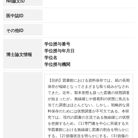
NII論文ID
医中誌ID
その他ID
学位授与番号
学位授与年月日
博士論文情報
学位名
学位授与機関
【目的】図書館における資料保存では, 紙の長期
保存が端緒となってさまざまな取り組みがなされ
てきた。近年, 製本形態も扱った図書の状態調査
が始まったが, 無線綴じや接着剤の状態に焦点を
当てた調査はほとんどない。しかし, 戦略的な資
料保存のためには状態調査が不可欠である。本研
究では, 現代の図書の主流である無線綴じの状態
を把握するため, (1)専門書を中心に所蔵する大
学図書館における無線綴じ図書の割合を明らかに
する, (2)損傷状況を明らかにする, (3)損傷の