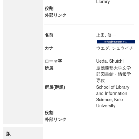
Library
役割
外部リンク
名前
上田, 修一
カナ
ウエダ, シュウイチ
ローマ字
Ueda, Shuichi
所属
慶應義塾大学文学
部図書館・情報学
専攻
所属(翻訳)
School of Library
and Information
Science, Keio
University
役割
外部リンク
版