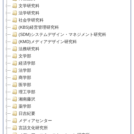
文学研究科
法学研究科
社会学研究科
(KBS)経営管理研究科
(SDM)システムデザイン・マネジメント研究科
(KMD)メディアデザイン研究科
法務研究科
文学部
経済学部
法学部
商学部
医学部
理工学部
湘南藤沢
薬学部
日吉紀要
メディアセンター
言語文化研究所