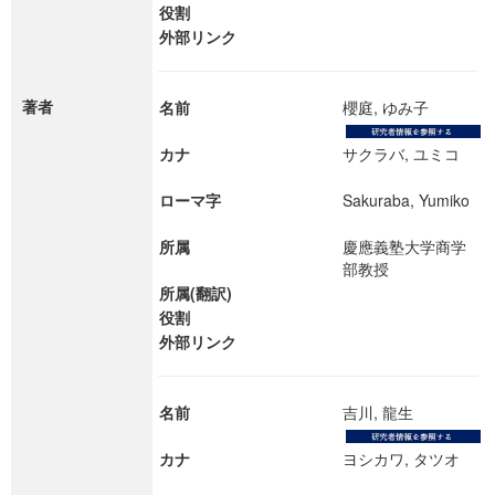
役割
外部リンク
著者
名前
櫻庭, ゆみ子
カナ
サクラバ, ユミコ
ローマ字
Sakuraba, Yumiko
所属
慶應義塾大学商学
部教授
所属(翻訳)
役割
外部リンク
名前
吉川, 龍生
カナ
ヨシカワ, タツオ