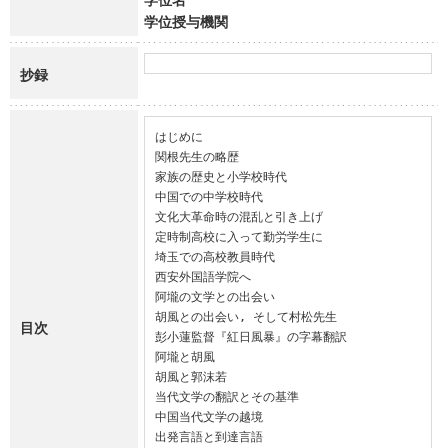
学位授与機関
抄録
はじめに

関根先生の略歴

家族の歴史と小学校時代

中国での中学校時代

文化大革命時の混乱と引き上げ

定時制高校に入って勤労学生に

埼玉での高校教員時代

西安外国語学院へ

阿壠の文学との出会い

胡風との出会い, そして村松先生

目次
彭小蓮監督『紅日風暴』の字幕翻訳

阿壠と胡風

胡風と郭沫若

当代文学の翻訳とその基準

中国当代文学の越境

出発言語と到達言語
