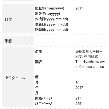
出版年(from:yyyy)
2017
出版年(to:yyyy)
作成日(yyyy-mm-dd)
日付
更新日(yyyy-mm-dd)
記録日(yyyy-mm-dd)
形態
名前
慶應義塾大学日吉
紀要. 中国研究
翻訳
The Hiyoshi review
of Chinese studies
巻
上位タイトル
号
10
年
2017
月
開始ページ
217
終了ページ
255