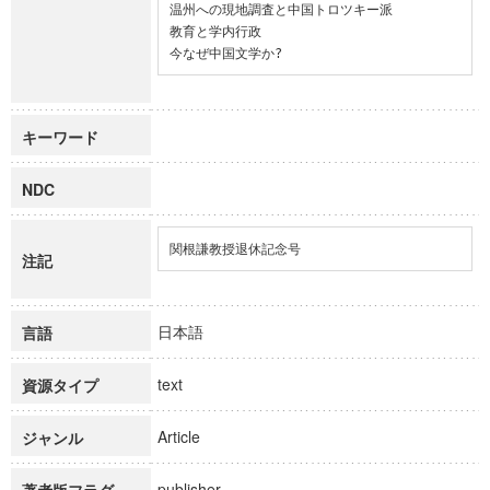
温州への現地調査と中国トロツキー派

教育と学内行政

今なぜ中国文学か?
キーワード
NDC
関根謙教授退休記念号
注記
日本語
言語
text
資源タイプ
Article
ジャンル
publisher