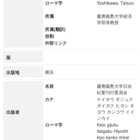
ローマ字
Yoshikawa, Tatsuo
所属
慶應義塾大学経済
学部准教授
所属(翻訳)
役割
外部リンク
版
横浜
出版地
名前
慶應義塾大学日吉
紀要刊行委員会
カナ
ケイオウ ギジュク
ダイガク ヒヨシ キ
ヨウ カンコウ イイ
出版者
ンカイ
ローマ字
Keio gijuku
daigaku Hiyoshi
kiyo kanko iinkai