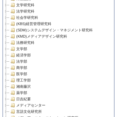
文学研究科
法学研究科
社会学研究科
(KBS)経営管理研究科
(SDM)システムデザイン・マネジメント研究科
(KMD)メディアデザイン研究科
法務研究科
文学部
経済学部
法学部
商学部
医学部
理工学部
湘南藤沢
薬学部
日吉紀要
メディアセンター
言語文化研究所