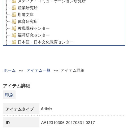
メディア・コミュニケーション研究所
産業研究所
斯道文庫
体育研究所
教職課程センター
福澤研究センター
日本語・日本文化教育センター
アート・センター
外国語教育研究センター
デジタルメディア・コンテンツ統合研究センター
ホーム
»»
グローバルリサーチインスティテュート
アイテム一覧
»» アイテム詳細
塾内助成報告書
科学研究費補助金研究成果報告書
アイテム詳細
21世紀COEプログラム
慶應義塾大学グローバルCOEプログラム市民社会ガバナンス
慶應義塾大学グローバルCOEプログラム論理と感性の先端的
Article
アイテムタイプ
博士課程教育リーディングプログラム「超成熟社会発展のサ
学術雑誌掲載論文等(8)
AA12310306-20170331-0217
ID
その他