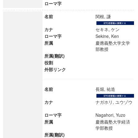
ローマ字
名前
関根, 謙
カナ
セキネ, ケン
ローマ字
Sekine, Ken
所属
慶應義塾大学文学
部教授
所属(翻訳)
役割
外部リンク
名前
長堀, 祐造
カナ
ナガホリ, ユウゾウ
ローマ字
Nagahori, Yuzo
所属
慶應義塾大学経済
学部教授
所属(翻訳)