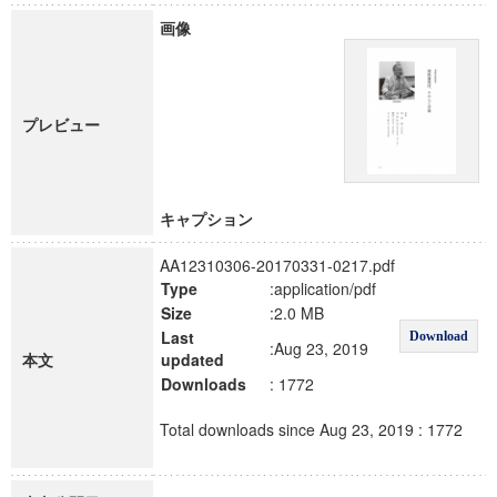
画像
プレビュー
キャプション
AA12310306-20170331-0217.pdf
Type
:application/pdf
Size
:2.0 MB
Last
Download
:Aug 23, 2019
本文
updated
Downloads
: 1772
Total downloads since Aug 23, 2019 : 1772