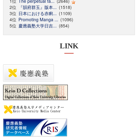
1位
The perpetual fa...
(2646)
2位
『韻府群玉』版本...
(1518)
3位
日本における赤痢...
(1109)
4位
Promoting Manga ...
(1096)
5位
慶應義塾大学日吉...
(854)
LINK