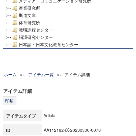
メディア・コミュニケーション研究所
産業研究所
斯道文庫
体育研究所
教職課程センター
福澤研究センター
日本語・日本文化教育センター
アート・センター
外国語教育研究センター
デジタルメディア・コンテンツ統合研究センター
ホーム
»»
グローバルリサーチインスティテュート
アイテム一覧
»» アイテム詳細
塾内助成報告書
科学研究費補助金研究成果報告書
アイテム詳細
21世紀COEプログラム
慶應義塾大学グローバルCOEプログラム市民社会ガバナンス
慶應義塾大学グローバルCOEプログラム論理と感性の先端的
Article
アイテムタイプ
博士課程教育リーディングプログラム「超成熟社会発展のサ
学術雑誌掲載論文等(8)
AA1121824X-20230300-0078
ID
その他