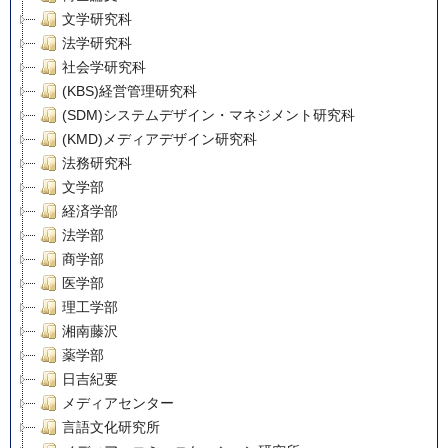
文学研究科
法学研究科
社会学研究科
(KBS)経営管理研究科
(SDM)システムデザイン・マネジメント研究科
(KMD)メディアデザイン研究科
法務研究科
文学部
経済学部
法学部
商学部
医学部
理工学部
湘南藤沢
薬学部
日吉紀要
メディアセンター
言語文化研究所