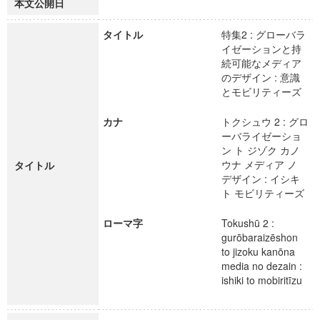
本文公開日
タイトル
特集2 : グローバラ
イゼーションと持
続可能なメディア
のデザイン : 意識
とモビリティーズ
カナ
トクシュウ 2 : グロ
ーバライゼーショ
ン ト ジゾク カノ
ウナ メディア ノ
タイトル
デザイン : イシキ
ト モビリティーズ
ローマ字
Tokushū 2 :
gurōbaraizēshon
to jizoku kanōna
media no dezain :
ishiki to mobiritīzu