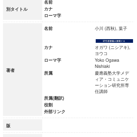
名前
カナ
別タイトル
ローマ字
名前
小川 (西秋), 葉子
カナ
オガワ (ニシアキ),
ヨウコ
ローマ字
Yoko Ogawa
Nishiaki
著者
所属
慶應義塾大学メデ
ィア・コミュニケ
ーション研究所専
任講師
所属(翻訳)
役割
外部リンク
版