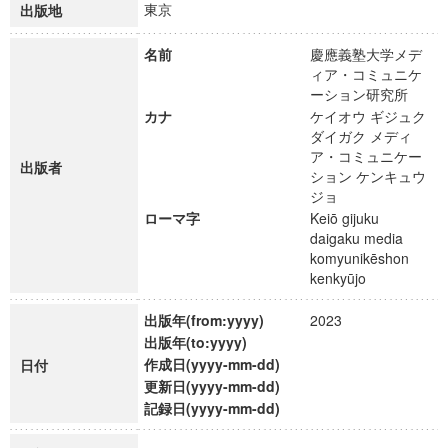
東京
出版地
名前
慶應義塾大学メデ
ィア・コミュニケ
ーション研究所
カナ
ケイオウ ギジュク
ダイガク メディ
ア・コミュニケー
出版者
ション ケンキュウ
ジョ
ローマ字
Keiō gijuku
daigaku media
komyunikēshon
kenkyūjo
出版年(from:yyyy)
2023
出版年(to:yyyy)
作成日(yyyy-mm-dd)
日付
更新日(yyyy-mm-dd)
記録日(yyyy-mm-dd)